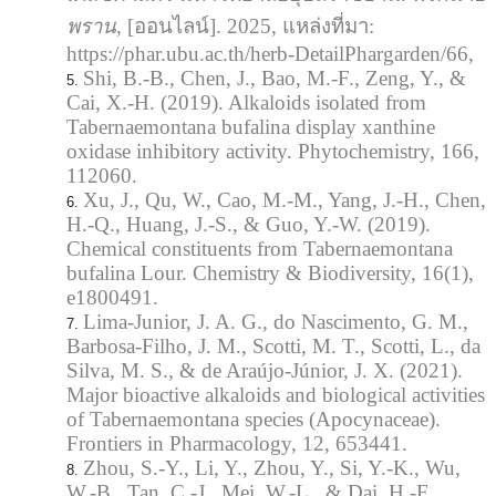
พราน
, [ออนไลน์]. 2025, แหล่งที่มา:
https://phar.ubu.ac.th/herb-DetailPhargarden/66,
Shi, B.-B., Chen, J., Bao, M.-F., Zeng, Y., &
Cai, X.-H. (2019). Alkaloids isolated from
Tabernaemontana bufalina display xanthine
oxidase inhibitory activity. Phytochemistry, 166,
112060.
Xu, J., Qu, W., Cao, M.-M., Yang, J.-H., Chen,
H.-Q., Huang, J.-S., & Guo, Y.-W. (2019).
Chemical constituents from Tabernaemontana
bufalina Lour. Chemistry & Biodiversity, 16(1),
e1800491.
Lima-Junior, J. A. G., do Nascimento, G. M.,
Barbosa-Filho, J. M., Scotti, M. T., Scotti, L., da
Silva, M. S., & de Araújo-Júnior, J. X. (2021).
Major bioactive alkaloids and biological activities
of Tabernaemontana species (Apocynaceae).
Frontiers in Pharmacology, 12, 653441.
Zhou, S.-Y., Li, Y., Zhou, Y., Si, Y.-K., Wu,
W.-B., Tan, C.-J., Mei, W.-L., & Dai, H.-F.