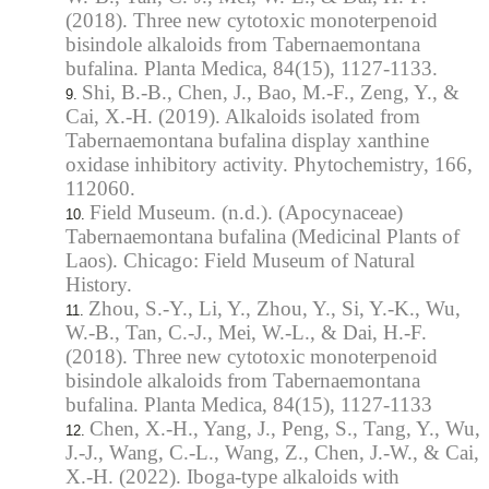
(2018). Three new cytotoxic monoterpenoid
bisindole alkaloids from Tabernaemontana
bufalina. Planta Medica, 84(15), 1127-1133.
Shi, B.-B., Chen, J., Bao, M.-F., Zeng, Y., &
Cai, X.-H. (2019). Alkaloids isolated from
Tabernaemontana bufalina display xanthine
oxidase inhibitory activity. Phytochemistry, 166,
112060.
Field Museum. (n.d.). (Apocynaceae)
Tabernaemontana bufalina (Medicinal Plants of
Laos). Chicago: Field Museum of Natural
History.
Zhou, S.-Y., Li, Y., Zhou, Y., Si, Y.-K., Wu,
W.-B., Tan, C.-J., Mei, W.-L., & Dai, H.-F.
(2018). Three new cytotoxic monoterpenoid
bisindole alkaloids from Tabernaemontana
bufalina. Planta Medica, 84(15), 1127-1133
Chen, X.-H., Yang, J., Peng, S., Tang, Y., Wu,
J.-J., Wang, C.-L., Wang, Z., Chen, J.-W., & Cai,
X.-H. (2022). Iboga-type alkaloids with