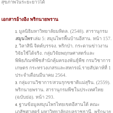
สุขภาพในระยะยาวได้
เอกสารอ้างอิง พริกนายพราน
มูลนิธิมหาวิทยาลัยมหิดล. (2548). สารานุกรม
สมุนไพร
เล่ม 5: สมุนไพรพื้นบ้านอีสาน. หน้า 157.
วิลาสินี จิตต์บรรจง. พริกป่า. กระดานข่าวงาน
วิจัยใช้ได้จริง. กลุ่มวิจัยพฤกษศาสตร์และ
พิพิธภัณฑ์พืชสำนักคุ้มครองพันธุ์พืช กรมวิชาการ
เกษตร กระทรวงเกสรและสหกรณ์.รายสัปดาห์ที่ 1
ประจำเดือนมีนาคม 2564.
กลุ่มงานวิชาการ/สวนรุกขชาติแม่สุริน. (2559).
พริกนายพราน. สารานุกรมพืชในประเทศไทย
(ฉบับย่อ). หน้า 293.
ฐานข้อมูลสมุนไพรไทยเขตอีสานใต้ คณะ
เภสัชศาสตร์ มหาวิทยาลัยอุบลราชธานี.
พริกนาย