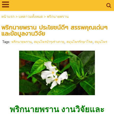
หน้าแรก
>
บทคาวมทั้งหมด
>
พริกนายพราน
พริกนายพราน ประโยชน์ดีๆ สรรพคุณเด่นๆ
และข้อมูลงานวิจัย
Tags:
พริกนายพราน
,
สมุนไพรบำรุงร่างกาย
,
สมุนไพรรักษาโรค
,
สมุนไพร
พริกนายพราน งานวิจัยและ