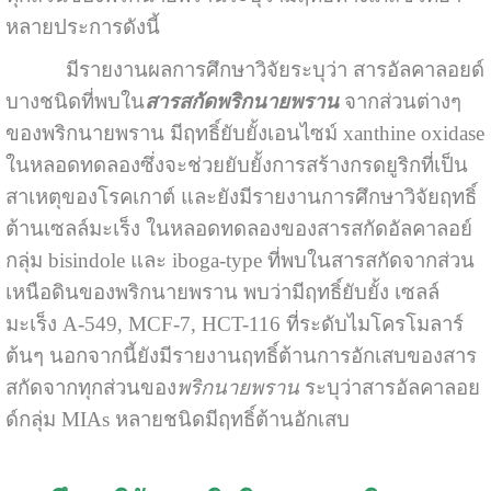
หลายประการดังนี้
มีรายงานผลการศึกษาวิจัยระบุว่า สารอัลคาลอยด์
บางชนิดที่พบใน
สารสกัดพริกนายพราน
จากส่วนต่างๆ
ของพริกนายพราน มีฤทธิ์ยับยั้งเอนไซม์ xanthine oxidase
ในหลอดทดลองซึ่งจะช่วยยับยั้งการสร้างกรดยูริกที่เป็น
สาเหตุของโรคเกาต์ และยังมีรายงานการศึกษาวิจัยฤทธิ์
ต้านเซลล์มะเร็ง ในหลอดทดลองของสารสกัดอัลคาลอย์
กลุ่ม bisindole และ iboga-type ที่พบในสารสกัดจากส่วน
เหนือดินของ
พริกนายพราน
พบว่ามีฤทธิ์ยับยั้ง เซลล์
มะเร็ง A-549, MCF-7, HCT-116 ที่ระดับไมโครโมลาร์
ต้นๆ นอกจากนี้ยังมีรายงานฤทธิ์ต้านการอักเสบของสาร
สกัดจากทุกส่วนของ
พริกนายพราน
ระบุว่าสารอัลคาลอย
ด์กลุ่ม MIAs หลายชนิดมีฤทธิ์ต้านอักเสบ