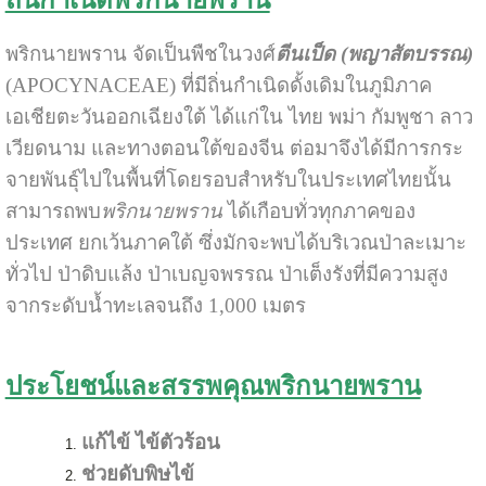
พริกนายพราน จัดเป็นพืชในวงศ์
ตีนเป็ด (พญาสัตบรรณ)
(APOCYNACEAE) ที่มีถิ่นกำเนิดดั้งเดิมในภูมิภาค
เอเชียตะวันออกเฉียงใต้ ได้แก่ใน ไทย พม่า กัมพูชา ลาว
เวียดนาม และทางตอนใต้ของจีน ต่อมาจึงได้มีการกระ
จายพันธุ์ไปในพื้นที่โดยรอบสำหรับในประเทศไทยนั้น
สามารถพบ
พริกนายพราน
ได้เกือบทั่วทุกภาคของ
ประเทศ ยกเว้นภาคใต้ ซึ่งมักจะพบได้บริเวณป่าละเมาะ
ทั่วไป ป่าดิบแล้ง ป่าเบญจพรรณ ป่าเต็งรังที่มีความสูง
จากระดับน้ำทะเลจนถึง 1,000 เมตร
ประโยชน์และสรรพคุณพริกนายพราน
แก้ไข้
ไข้ตัวร้อน
ช่วยดับพิษไข้