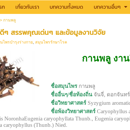
รก
เกี่ยวกับเรา
บทความทั้งหมด
บทความอื่นๆ
>
กานพลู
ดีๆ สรรพคุณเด่นๆ และข้อมูลงานวิจัย
ุนไพรบำรุงร่างกาย
,
สมุนไพรรักษาโรค
กานพลู งาน
ชื่อสมุนไพร
กานพลู
ชื่ออื่นๆ/ชื่อท้องถิ่น
จันจี่, ดอกจันท
ชื่อวิทยาศาสตร์
Syzygium aromatic
ชื่อพ้องวิทยาศาสตร์
Caryophyllus ar
is NoronhaEugenia caryophyllata Thunb., Eugenia caryop
a caryophyllus (Thunb.) Nied.