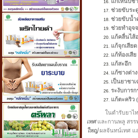
แก้เหน็บช
ช่วยขับระด
ช่วยขับน้
ช่วยทำอุจจ
แก้คลื่นไส้
แก้จุกเสียด
แก้ท้องเสีย
แก้สะอึก
แก้ซางต่าง
เป็นยาชาเฉ
ระงับการกร
แก้ตะคริว 
ในตำรับยาไทยได้มีก
เทศ
และกานพลู สรรพคุ
ใหญ่
ผลจันทน์เทศ และ