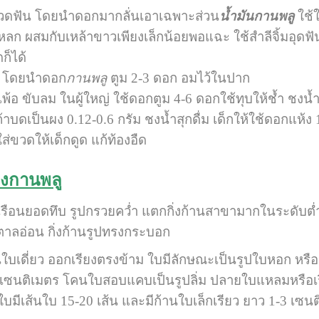
วดฟัน โดยนำดอกมากลั่นเอาเฉพาะส่วน
น้ำมันกานพลู
ใช้ใ
ก ผสมกับเหล้าขาวเพียงเล็กน้อยพอแฉะ ใช้สำลีจิ้มอุดฟ
ก็ได้
าก โดยนำดอก
กานพลู
ตูม 2-3 ดอก อมไว้ในปาก
พ้อ ขับลม ในผู้ใหญ่ ใช้ดอกตูม 4-6 ดอกใช้ทุบให้ช้ำ ชงน้ำด
ถ้าบดเป็นผง 0.12-0.6 กรัม ชงน้ำสุกดื่ม เด็กให้ใช้ดอกแห้ง
่ขวดให้เด็กดูด แก้ท้องอืด
องกานพลู
นเรือนยอดทึบ รูปกรวยคว่ำ แตกกิ่งก้านสาขามากในระดับต่ำ 
าลอ่อน กิ่งก้านรูปทรงกระบอก
่ยว ออกเรียงตรงข้าม ใบมีลักษณะเป็นรูปใบหอก หรือ 
 เซนติเมตร โคนใบสอบแคบเป็นรูปลิ่ม ปลายใบแหลมหรือเ
มีเส้นใบ 15-20 เส้น และมีก้านใบเล็กเรียว ยาว 1-3 เซน