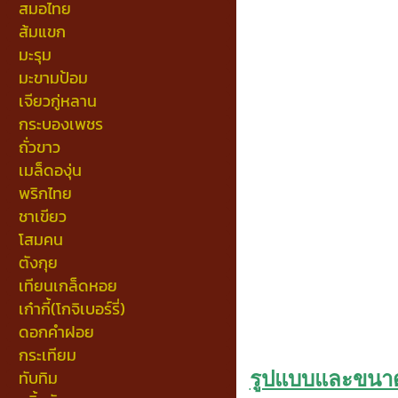
สมอไทย
ส้มแขก
มะรุม
มะขามป้อม
เจียวกู่หลาน
กระบองเพชร
ถั่วขาว
เมล็ดองุ่น
พริกไทย
ชาเขียว
โสมคน
ตังกุย
เทียนเกล็ดหอย
เก๋ากี้(โกจิเบอร์รี่)
ดอกคำฝอย
กระเทียม
ทับทิม
รูปแบบและขนาดว