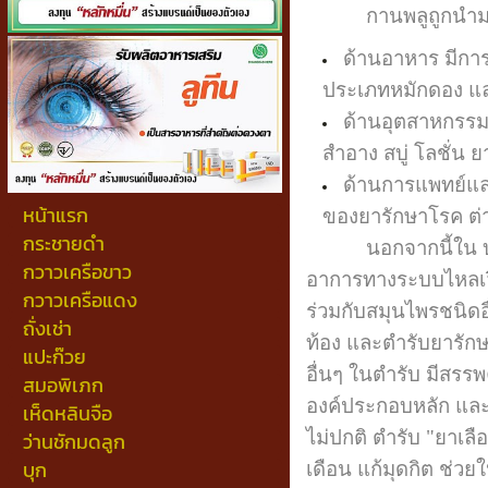
กานพลูถูกนำมาใช้ป
ด้านอาหาร มีกา
ประเภทหมักดอง และ
ด้านอุตสาหกรรม
สำอาง สบู่ โลชั่น 
ด้านการแพทย์แล
หน้าแรก
ของยารักษาโรค ต่า
กระชายดำ
นอกจากนี้ใน บัญช
กวาวเครือขาว
อาการทางระบบไหลเว
กวาวเครือแดง
ร่วมกับสมุนไพรชนิดอ
ถั่งเช่า
ท้อง และตำรับยารัก
แปะก๊วย
อื่นๆ ในตำรับ มีสรร
สมอพิเภก
องค์ประกอบหลัก และม
เห็ดหลินจือ
ไม่ปกติ ตำรับ "ยาเ
ว่านชักมดลูก
บุก
เดือน แก้มุดกิต ช่ว