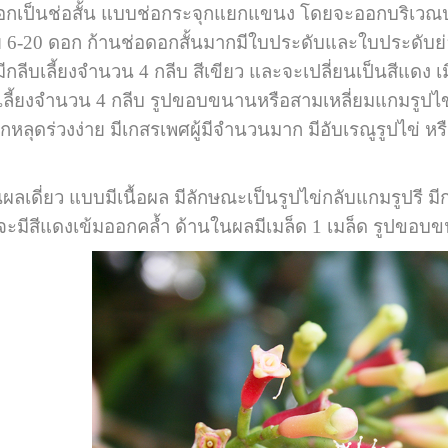
อกเป็นช่อสั้น แบบช่อกระจุกแยกแขนง โดยจะออกบริเวณปลา
ย 6-20 ดอก ก้านช่อดอกสั้นมากมีใบประดับและใบประดับย่
กลีบเลี้ยงจำนวน 4 กลีบ สีเขียว และจะเปลี่ยนเป็นสีแด
ลี้ยงจำนวน 4 กลีบ รูปขอบขนานหรือสามเหลี่ยมแกมรูปไข่ ม
หลุดร่วงง่าย มีเกสรเพศผู้มีจำนวนมาก มีอับเรณูรูปไข่ หร
ยว แบบมีเนื้อผล มีลักษณะเป็นรูปไข่กลับแกมรูปรี มีกลี
่จะมีสีแดงเข้มออกคล้ำ ด้านในผลมีเมล็ด 1 เมล็ด รูปขอบข