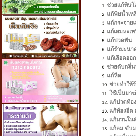
ช่วยแก้พิษโ
แก้พิษน้ำเหล
แก้กระจาย
แก้เสมหะเห
แก้ปวดฟัน
แก้รำมะนา
แก้เลือดออ
ช่วยดับกลิ่
แก้หืด
ช่วยทำให้
ใช้เป็นยาฆ่
แก้ปวดท้อ
แก้ท้องอืด
แก้มวนในล
แก้ลม
ขับ