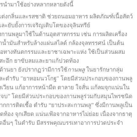
ำมาใช้อย่างหลากหลายดังนี้
งกลิ่นและรสชาติ ช่วยถนอมอาหาร ผลิตภัณฑ์เนื้อสัตว์
ะยับยั้งการเจริญเติบโตของจุลินทรีย์
านพลูมาใช้ในด้านอุตสาหกรรม เช่น การผลิตเครื่อง
ำน้ำมันสำหรับล้างแผ่นสไลด์ กล้องจุลทรรศน์ เป็นต้น
้อทางทันตกรรมและยาชาเฉพาะแห่ง ใช้เป็นส่วนผสม
้สะอึก ยาขับลมและยาแก้ปวดท้อง
นยา ยังปรากฏว่ามีการใช้
กานพลู
ในยารักษากลุ่ม
และตำรับ "ยาหอมนวโกฐ" โดยมีส่วนประกอบของกานพลู
ิงเวียน แก้อาการหน้ามืด ตาลาย ใจสั่น แก้ลมจุกแน่นใน
รรจบ” โดยมีส่วนประกอบของกานพลูร่วมกับสมุนไพรชนิด
ากการติดเชื้อ ตำรับ “ยาประสะกานพลู” ซึ่งมีกานพลูเป็น
้อง จุกเสียด แน่นเฟ้อจากอาหารไม่ย่อย เนื่องจากธาตุ
นิดอื่นๆ ในตำรับ มีสรรพคุณบรรเทาอาการปวดประจำ