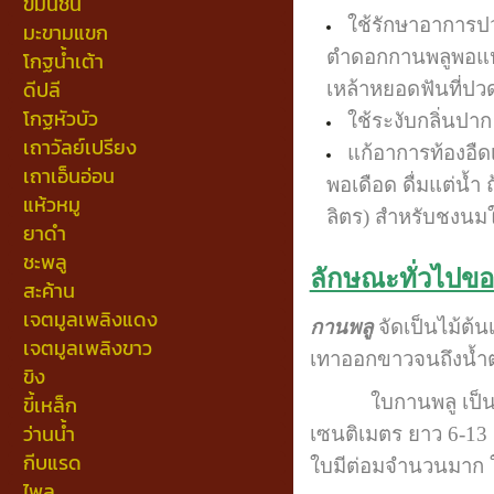
ขมิ้นชัน
ใช้รักษาอาการป
มะขามแขก
ตำดอกกานพลูพอแหล
โกฐน้ำเต้า
ดีปลี
เหล้าหยอดฟันที่ปวด
โกฐหัวบัว
ใช้ระงับกลิ่นป
เถาวัลย์เปรียง
แก้อาการท้องอืดเ
เถาเอ็นอ่อน
พอเดือด ดื่มแต่น้ำ 
แห้วหมู
ลิตร) สำหรับชงนมใส
ยาดำ
ชะพลู
ลักษณะทั่วไปข
สะค้าน
เจตมูลเพลิงแดง
กานพลู
จัดเป็นไม้ต้
เจตมูลเพลิงขาว
เทาออกขาวจนถึงน้ำต
ขิง
ใบกานพลู เป็นใบเดี
ขี้เหล็ก
ว่านน้ำ
เซนติเมตร ยาว 6-13
กีบแรด
ใบมีต่อมจำนวนมาก ใบ
ไพล