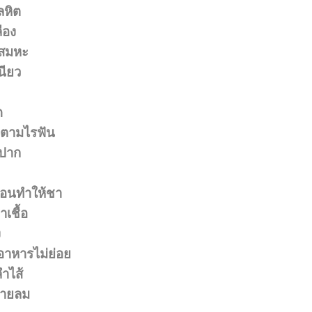
ลหิต
ือง
เสมหะ
นียว
ด
กตามไรฟัน
นปาก
ร้อนทำให้ชา
าเชื้อ
ง
อาหารไม่ย่อย
ำไส้
ผายลม