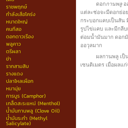
ดอก
กานพลู
อ
ราชพฤกษ์
แต่ละช่อจะมีดอกย่อ
กำลังเสือโคร่ง
กระบอกแคบเป็นสัน มี
หนาดใหญ่
คนทีสอ
รูปไข่แคบ และมีกลีบเ
ดอกดาวเรือง
ต่อมน้ำมันมาก ดอกมัก
พลูคาว
ออวุลมาก
ตรีผลา
ผลกานพลู เป็นผลเดี่
ข่า
เซนติเมตร เมื่อผลแก
รากสามสิบ
รางแดง
ปลาไหลเผือก
หมามุ่ย
การบูร (Camphor)
เกล็ดสะระแหน่ (Menthol)
น้ำมันกานพลู (Clove Oil)
น้ำมันระกำ (Methyl
Salicylate)