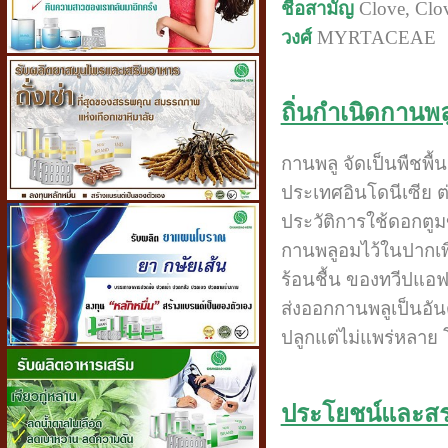
ชื่อสามัญ
Clove, Clov
วงศ์
MYRTACEAE
ถิ่นกำเนิดกานพล
กานพลู จัดเป็นพืชพื้
ประเทศอินโดนีเซีย ต
ประวัติการใช้ดอกตูม
กานพลูอมไว้ในปากเพ
ร้อนชื้น ของทวีปแอฟ
ส่งออกกานพลูเป็นอั
ปลูกแต่ไม่แพร่หลาย โ
ประโยชน์และส