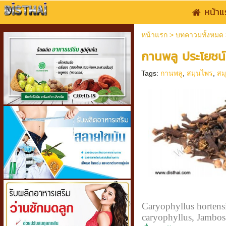
หน้าแ
หน้าแรก
>
บทคาวมทั้งหมด
กานพลู ประโยชน์
Tags:
กานพลู
,
สมุนไพร
,
สม
Caryophyllus hortens
caryophyllus, Jambos