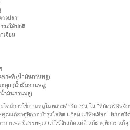
า
ู
ำคาวปลา
าระให้ปกติ
อาเจียน
ๆ
พาะที่ (น้ำมันกานพลู)
ะตุก (น้ำมันกานพลู)
(น้ำมันกานพลู)
ารใช้กานพลูในหลายตำรับ เช่น ใน "พิกัดตรีพิษจักร"
ณแก้ธาตุพิการ บำรุงโลหิต แก้ลม แก้พิษเลือด "พิกัดตรีค
กานพลู มีสรรพคุณ แก้ไข้อันเกิดแต่ดี แก้ธาตุพิการ แก้จุ