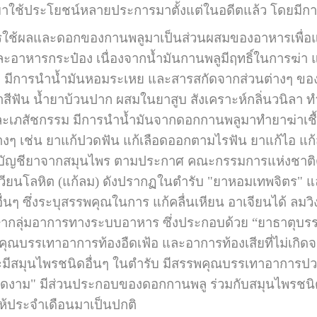
ระโยชน์หลายประการมาตั้งแต่ในอดีตแล้ว โดยมีการน
รใช้ผลและดอกของกานพลูมาเป็นส่วนผสมของอาหารเพื่อแต่
อาหารกระป๋อง เนื่องจากน้ำมันกานพลูมีฤทธิ์ในการฆ่า แล
 มีการนำน้ำมันหอมระเหย และสารสกัดจากส่วนต่างๆ ของก
ยาสีฟัน น้ำยาบ้วนปาก ผสมในยาสูบ สังเคราะห์กลิ่นวนิลา ท
ะเภสัชกรรม มีการนำน้ำมันจากดอกกานพลูมาทำยาฆ่าเชื
งๆ เช่น ยาแก้ปวดฟัน แก้เลือดออกตามไรฟัน ยาแก้ไอ แก
ียาจากสมุนไพร ตามประกาศ คณะกรรมการแห่งชาติด้า
ียนโลหิต (แก้ลม) ดังปรากฏในตำรับ "ยาหอมเทพจิตร" 
ื่นๆ ซึ่งระบุสรรพคุณในการ แก้คลื่นเหียน อาเจียนได้ ลมว
ษากลุ่มอาการทางระบบอาหาร ซึ่งประกอบด้วย “ยาธาตุบ
พคุณบรรเทาอาการท้องอืดเฟ้อ และอาการท้องเสียที่ไม่เกิดจ
ีสมุนไพรชนิดอื่นๆ ในตำรับ มีสรรพคุณบรรเทาอาการปวดท
ลือดงาม" มีส่วนประกอบของดอกกานพลู ร่วมกับสมุนไพรช
ยให้ประจำเดือนมาเป็นปกติ