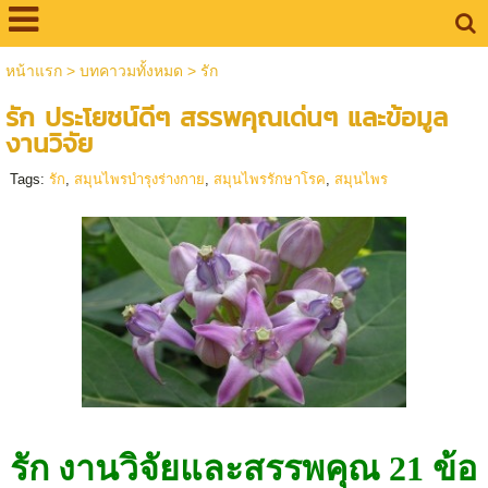
หน้าแรก
>
บทคาวมทั้งหมด
>
รัก
รัก ประโยชน์ดีๆ สรรพคุณเด่นๆ และข้อมูล
งานวิจัย
Tags:
รัก
,
สมุนไพรบำรุงร่างกาย
,
สมุนไพรรักษาโรค
,
สมุนไพร
รัก งานวิจัยและสรรพคุณ 21 ข้อ