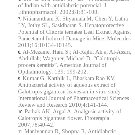
of Indian with antidiabetic potencial. J.
Ethnopharmacol. 2002;81:81-100.
Nitianantham K, Shyamala M, Chen Y, Latha
LY, Jothy SL, Sasidharan S. Hepatoprotective
Potential of Clitoria ternatea Leaf Extract Against
Paracetanol Induced Damage in Mice. Molecules
2011;16:10134-10145.
Al-Mezaine, Hani S.; Al-Rajhi, Ali a, Al-Assiri,
Abdullah; Wagoner, Michael D. “Calotropis
procera keratitis”. American Journal of
Opthalmology. 139: 199-202.
Kumar G, Karthik L, Bhaskara Rao KV,
Antibacterial activity of aqueous extract of
Calotropis gigantean leaves-an in vitro study.
International Journal of Pharmaceutical Sciences
Review and Research 2010;4:141-144.
Pathak AK, Argal A, Analgesic activity of
Calotropis gigantean flower. Fitoterapia
2007;78:40-42.
Manivannan R, Shopna R, Antidiabetic