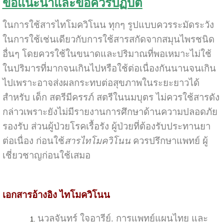
ข้อแนะนำและข้อควรปฏิบัติ
ในการใช้สารไทโมควิโนน ทุกๆ รูปแบบควรระมัดระวัง
ในการใช้เช่นเดียวกับการใช้สารสกัดจากสมุนไพรชนิด
อื่นๆ โดยควรใช้ในขนาดและ
ปริมาณที่พอเหมาะไม่ใช้
ในปริมารที่มากจนเกินไปหรือใช้ต่อเนื่องกันนานจนเกิน
ไปเพราะอาจส่งผลกระทบต่อสุขภาพในระยะยาวได้
สำหรับ เด็ก สตรีมีครรภ์ สตรีในนมบุตร ไม่ควรใช้สารดัง
กล่าวเพราะยังไม่มีรายงานการศึกษาด้านความปลอดภัย
รองรับ ส่วนผู้ป่วยโรคเรื้อรัง ผู้ป่วยที่ต้องรับประทานยา
ต่อเนื่อง ก่อนใช้
สารไทโมควิโนน
ควรปรึกษาแพทย์ ผู้
เชี่ยวชาญก่อนใช้เสมอ
เอกสารอ้างอิง ไทโมควิโนน
นวลจันทร์ ใจอารีย์. การแพทย์แผนไทย และ