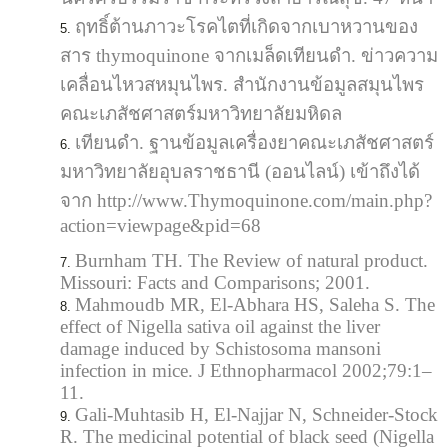
ฤทธิ์ต้านภาวะโรคไตที่เกิดจากเบาหวานของ
สาร thymoquinone จากเมล็ดเทียนดำ. ข่าวความ
เคลื่อนไหวสหมุนไพร. สำนักงานข้อมูลสมุนไพร
คณะเภสัชศาสตร์มหาวิทยาลัยมหิดล
เทียนดำ. ฐานข้อมูลเครื่องยาคณะเภสัชศาสตร์
มหาวิทยาลัยอุบลราชธานี (ออนไลน์) เข้าถึงได้
จาก
http://www.Thymoquinone.com/main.php?
action=viewpage&pid=68
Burnham TH. The Review of natural product.
Missouri: Facts and Comparisons; 2001.
Mahmoudb MR, El-Abhara HS, Saleha S. The
effect of Nigella sativa oil against the liver
damage induced by Schistosoma mansoni
infection in mice. J Ethnopharmacol 2002;79:1–
11.
Gali-Muhtasib H, El-Najjar N, Schneider-Stock
R. The medicinal potential of black seed (Nigella