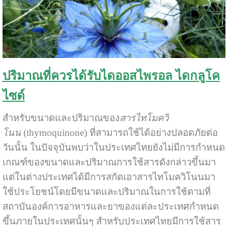
ปริมาณที่ควรได้รับไดออสไพรอล ไดกลูโค
ไซด์
สำหรับขนาดและปริมาณของ
สารไทโมควิ
โนน
(thymoquinone) ที่สามารถใช้ได้อย่างปลอดภัยต่อ
วันนั้น ในปัจจุบันพบว่าในประเทศไทยยังไม่มีการกำหนด
เกณฑ์ของขนาดและปริมาณการใช้สารดังกล่าวขึ้นมา
แต่ในต่างประเทศได้มีการสกัดเอาสารไทโมควิโนนมา
ใช้ประโยชน์โดยมีขนาดและปริมาณในการใช้ตามที่
สถาบันองค์การอาหารและยาของแต่ละประเทศกำหนด
ขึ้นภายในประเทศนั้นๆ สำหรับประเทศไทยมีการใช้สาร