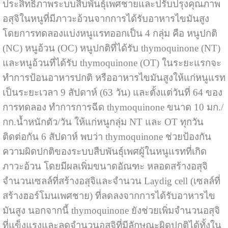
ประสิทธิภาพระบบสืบพันธุ์เพศชายและปรับปรุงคุณภาพ
อสุจิในหนูที่มีภาวะอ้วนจากการได้รับอาหารไขมันสูง
โดยการทดลองแบ่งหนูแรทออกเป็น 4 กลุ่ม คือ หนูปกติ
(NC) หนูอ้วน (OC) หนูปกติที่ได้รับ thymoquinone (NT)
และหนูอ้วนที่ได้รับ thymoquinone (OT) ในระยะแรกจะ
ทำการป้อนอาหารปกติ หรืออาหารไขมันสูงให้แก่หนูแรท
เป็นระยะเวลา 9 สัปดาห์ (63 วัน) และตั้งแต่วันที่ 64 ของ
การทดลอง ทำการการฉีด thymoquinone ขนาด 10 มก./
กก.น้ำหนักตัว/วัน ให้แก่หนูกลุ่ม NT และ OT ทุกวัน
ติดต่อกัน 6 สัปดาห์ พบว่า thymoquinone ช่วยป้องกัน
ความผิดปกติของระบบสืบพันธุ์เพศผู้ในหนูแรทที่เกิด
ภาวะอ้วน โดยมีผลเพิ่มขนาดอัณฑะ หลอดสร้างอสุจิ
จำนวนเซลล์ที่สร้างอสุจิและจำนวน Laydig cell (เซลล์ที่
สร้างฮอร์โมนเพศชาย) ที่ลดลงจากการได้รับอาหารไข
มันสูง นอกจากนี้ thymoquinone ยังช่วยเพิ่มจำนวนอสุจิ
ที่แข็งแรงและลดจำนวนอสุจิที่มีลักษณะผิดปกติได้ทั้งใน