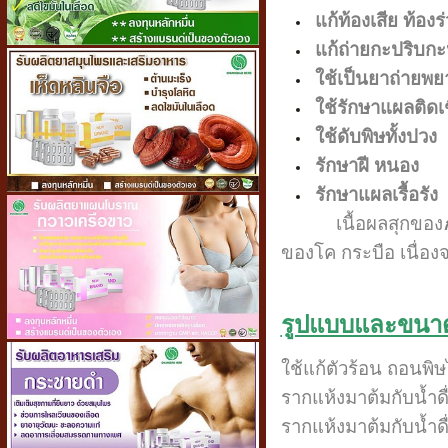
แก้ท้องเสีย ท้องร
แก้ถ่ายกะปริบกะ
ใช้เป็นยาถ่ายพยา
ใช้รักษาแผลติดเช
ใช้ดับพิษทั้งปวง
รักษาฝี หนอง
รักษาแผลเรื้อรัง
เนื้อผลสุกของ
ของโค กระบือ เนื่อง
รูปแบบและขนาดว
ใช้แก้ตัวร้อน ถอนพิ
รากแห้งมาต้มกับน้ำดื
รากแห้งมาต้มกับน้ำด