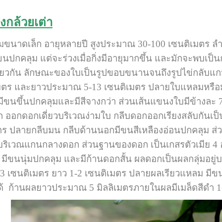
งกล้วยเต่า
ุ่มขนาดเล็ก อายุหลายปี สูงประมาณ 30-100 เซนติเมตร ลำต
นมีขนปกคลุม แต่จะร่วงเมื่อกิ่งมีอายุมากขึ้น และมักจะพบเ
ียวกัน ลักษณะของใบเป็นรูปขอบขนานจนถึงรูปไข่กลับแกม
ตร และยาวประมาณ 5-13 เซนติเมตร ปลายใบแหลมหรือมนแ
บมีขนขึ้นปกคลุมและมีสีจางกว่า ส่วนเส้นแขนงใบมีข้างละ 
 ออกดอกเดี่ยวบริเวณง่ามใบ กลีบดอกออกเรียงสลับกันเป็น 
ตร ปลายกลีบมน กลีบด้านนอกมีขนสีเหลืองอ่อนปกคลุม ส
เวณแกนกลางดอก ส่วนฐานของดอก เป็นเกสรตัวเมีย 4 อัน ม
มีขนนุ่มปกคลุม และมีก้านดอกสั้น ผลดอกเป็นผลกลุ่มอยู
.3 เซนติเมตร ยาว 1-2 เซนติเมตร ปลายผลเรียวแหลม มีขนสั้
 ก้านผลยาวประมาณ 5 มิลลิเมตรภายในผลมีเมล็ดสีดำ 1-