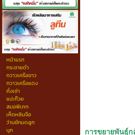
หน้าแรก
กระชายดำ
กวาวเครือขาว
กวาวเครือแดง
ถั่งเช่า
แปะก๊วย
สมอพิเภก
เห็ดหลินจือ
ว่านชักมดลูก
บุก
การขยายพันธุ์กล