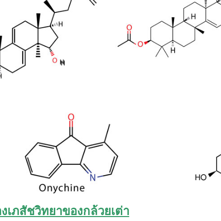
างเภสัชวิทยาของกล้วยเต่า