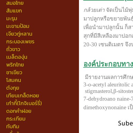
สมอไทย
ส้มแขก
กล้วยเต่า
จัดเป็นไม้พ
มะรุม
มาปลูกหรือขยายพันธุ์
มะขามป้อม
เพื่อนำมาปลูกนั้น ก็
เจียวกู่หลาน
สุกที่มีสีเหลืองมาป
กระบองเพชร
20-30 เซนติเมตร จึ
ถั่วขาว
เมล็ดองุ่น
องค์ประกอบทาง
พริกไทย
ชาเขียว
มีรายงานผลการศึกษ
โสมคน
3-o-acetyl aleuritolic 
ตังกุย
stigmasterol,β-sitost
เทียนเกล็ดหอย
7-dehydroano naine-7
เก๋ากี้(โกจิเบอร์รี่)
dimethoxynonaine เป
ดอกคำฝอย
กระเทียม
ทับทิม