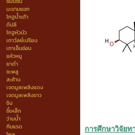
ขมิ้นชัน
มะขามแขก
โกฐน้ำเต้า
ดีปลี
โกฐหัวบัว
เถาวัลย์เปรียง
เถาเอ็นอ่อน
แห้วหมู
ยาดำ
ชะพลู
สะค้าน
เจตมูลเพลิงแดง
เจตมูลเพลิงขาว
ขิง
ขี้เหล็ก
ว่านน้ำ
กีบแรด
การศึกษาวิจัยท
ไพล