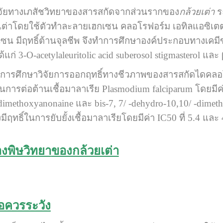
จัยทางเภสัชวิทยาของสารสกัดจากส่วนรากของ
กล้วยเต่า
ระ
ต่าโดยใช้ตัวทำละลายเฮกเซน คลอโรฟอร์ม เอทิลแอซิเตต แ
เซน มีฤทธิ์ต้านจุลชีพ จึงทำการศึกษาองค์ประกอบทางเ
่ 3-O-acetylaleuritolic acid suberosol stigmasterol และ β
ศึกษาวิจัยการออกฤทธิ์ทางชีวภาพของสารสกัดไดคลอ
์ ในการต่อต้านเชื้อมาลาเรีย Plasmodium falciparum โดยม
 -dimethoxyanonaine และ bis-7, 7/ -dehydro-10,10/ -dim
ยังมีฤทธิ์ในการยับยั้งเชื้อมาลาเรียโดยมีค่า IC50 ที่ 5.4 แ
างพิษวิทยา
ของกล้วยเต่า
อควรระวัง