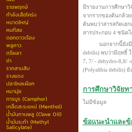
ราชพฤกษ์
มีรายงานการศึกษาวิ
กำลังเสือโคร่ง
จากรากของต้นกล้วยเ
หนาดใหญ่
ต้นพบว่าสารสกัดเฮก
คนทีสอ
สารประกอบ 4 ชนิดได้แก
ดอกดาวเรือง
นอกจากนี้ยังมีการ
พลูคาว
ตรีผลา
debilis) พบว่ามีฤทธิ
ข่า
7, 7/ - dehydro-8,8/
รากสามสิบ
(Polyalthia debilis) 
รางแดง
ปลาไหลเผือก
การศึกษาวิจัยท
หมามุ่ย
การบูร (Camphor)
ไม่มีข้อมูล
เกล็ดสะระแหน่ (Menthol)
น้ำมันกานพลู (Clove Oil)
น้ำมันระกำ (Methyl
ข้อแนะนำและข้
Salicylate)