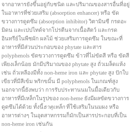
จากอาหารยังขึ้นอยู่กับชนิด และปริมาณของสารอื่นที่อยู่
ในอาหารที่ช่วยเสริม (absorption enhancer) หรือ ขัด
ขวางการดูดซึม (absorption inhibitor) วิตามินซี กรดอะ
มิดน และเปปไทด์จากโปรตีนจากเนื้อสัตว์ และกรด
อินทรีย์ในพืชผัก ผลไม้ ช่วยเสริมการดูดซึม ในขณะที่
อาหารที่มีส่วนประกอบของ phytate และสาร
polyphenols ขัดขวางการดูดซึม ข้าวที่ไม่ขัดสี หรือ ขัดสี
เพียงเล็กน้อย มักมีปริมาณของ phytate สูง ถั่วเมล็ดแห้ง
เช่น ถั่วเหลืองมีทั้ง non-heme iron และ phytate สูง ปักใบ
เขียวที่มีสีเข้ม พริกขมิ้น มี polyphenols ในเกณฑ์สูง
นอกจากนี้ยังพบว่า การรับประทานนมในมื้อเดียวกับ
อาหารที่มีเหล็กในรูปของ non-heme ยังมีผลขัดขวางการ
ดูดซึมได้ด้วย ทั้งนี้
ธาตุเหล็ก
ที่ใช้เสริมในนมผง หรือ
อาหารต่างๆ ในอุตสาหกรรมก็มักเป็นสารประกอบที่เป็น
non-heme iron เช่นกัน