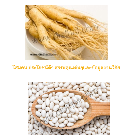
โสมคน ประโยชน์ดีๆ สรรพคุณเด่นๆและข้อมูลงานวิจัย