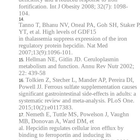
fortification. Int J Obesity 2008; 32(7): 1098-
104.
Tanno T, Bhanu NV, Oneal PA, Goh SH, Staker P
YT, et al. High levels of GDF15
in thalassemia suppress expression of the iron
regulatory protein hepcidin. Nat Med
2007;13(9):1096-101.
Hellman NE, Gitlin JD. Ceruloplasmin
metabolism and function. Annu Rev Nutr 2002;
22: 439-58
Tolkien Z, Stecher L, Mander AP, Pereira DI,
Powell JJ. Ferrous sulfate supplementation causes
significant gastrointestinal side-effects in adults: a
systematic review and meta-analysis. PLoS One.
2015;10(2):e0117383.
Nemeth E, Tuttle MS, Powelson J, Vaughn
MB, Donovan A, Ward DM, et
al. Hepcidin regulates cellular iron efflux by
binding to ferroportin and inducing its