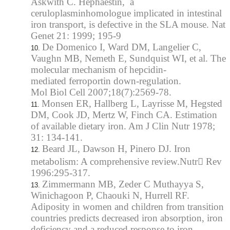
Askwith C. Hephaestin, a
ceruloplasminhomologue implicated in intestinal
iron transport, is defective in the SLA mouse. Nat
Genet 21: 1999; 195-9
De Domenico I, Ward DM, Langelier C,
Vaughn MB, Nemeth E, Sundquist WI, et al. The
molecular mechanism of hepcidin-
mediated ferroportin down-regulation.
Mol Biol Cell 2007;18(7):2569-78.
Monsen ER, Hallberg L, Layrisse M, Hegsted
DM, Cook JD, Mertz W, Finch CA. Estimation
of available dietary iron. Am J Clin Nutr 1978;
31: 134-141.
Beard JL, Dawson H, Pinero DJ. Iron
metabolism: A comprehensive review.Nutr Rev
1996:295-317.
Zimmermann MB, Zeder C Muthayya S,
Winichagoon P, Chaouki N, Hurrell RF.
Adiposity in women and children from transition
countries predicts decreased iron absorption, iron
deficiency and a reduced response to iron