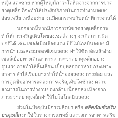
หญิง และชาย หากผู้ใหญ่มีภาวะโลหิตจางจากการขาด
ธาตุเหล็ก ก็จะทำให้ประสิทธิภาพในการทำงานลดลง
อ่อนเพลีย เหนื่อยง่าย จนมีผลกระทบกับหน้าที่การงานได้
นอกจากนี้หากมีภาวการณ์ขาดธาตุเหล็กอาจ
ทำให้การเจริญเติบโตของเซลล์ต่างๆ จะเกิดภาวะผิด
ปกติได้ เช่น เซลล์เม็ดเลือดแดง มีฮีโมโกลบินลดลง มี
การนำ และสะสมออกซิเจนลดลง ทำให้ซีด อ่อนล้าง่าย
เซลล์เยื่อบุทางเดินอาหาร ภาวะขาดธาตุเหล็กอย่าง
รุนแรง อาจทำให้ลิ้นเลี่ยน เยื่อบุหลอดอาหาร กระเพาะ
อาหาร ลำไส้เรียบบาง ทำให้น้ำย่อยลดลง การย่อย และ
การดูดซึมอาหารลดลง การเจริญเติบโตช้าลง ความ
สามารถในการทำงานของกล้ามเนื้อลดลง เนื่องจาก
ภาวะขาดธาตุเหล็กทำให้ไมโอโกลบินลดลง
ส่วนในปัจจุบันมีการผลิตยา หรือ
ผลิตภัณฑ์เสริม
ธาตุเหล็
ก
มาใช้ในทางการแพทย์ และวงการอาหารเสริม