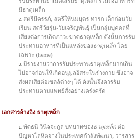
รับประทานยาเม็ดเสริมธาตุเหล็ก รวมถึงอาหารที่
มีธาตุเหล็ก
สตรีมีครรภ์, สตรีให้นมบุตร ทารก เด็กก่อนวัย
เรียน สตรีวัยรุ่น-วัยเจริญพันธุ์ เป็นกลุ่มบุคคลที่
เสี่ยงต่อการเกิดภาวะขาดธาตุเหล็ก ดังนั้นการรับ
ประทานอาหารที่เป็นแหล่งของ
ธาตุเหล็ก
โดย
เฉพาะ (heme)
มีรายงาน
ว่า
การรับประทานธาตุเหล็ก
มากเกิน
ไปอาจก่อนให้เกิดอนุมูลอิสระในร่างกาย ซึ่งอาจ
ส่งผลเสียต่อเซลล์ต่างๆ ได้ ดังนั้นจึงควรรับ
ประทานตามแพทย์สั่งอย่างเคร่งครัด
เอกสารอ้างอิง ธาตุเหล็ก
พัตธนี วินิจจะกูล บทบาทของ
ธาตุเหล็ก
ต่อ
ปัญหาโลหิตจางในประเทศกำลังพัฒนา, วารสาร