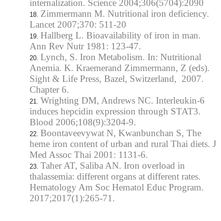
internalization. Science 2004;306(5704):2090
Zimmermann M. Nutritional iron deficiency.
Lancet 2007;370: 511-20
Hallberg L. Bioavailability of iron in man.
Ann Rev Nutr 1981: 123-47.
Lynch, S. Iron Metabolism. In: Nutritional
Anemia. K. Kraemerand Zimmermann, Z (eds).
Sight & Life Press, Bazel, Switzerland, 2007.
Chapter 6.
Wrighting DM, Andrews NC. Interleukin-6
induces hepcidin expression through STAT3.
Blood 2006;108(9):3204-9.
Boontaveevywat N, Kwanbunchan S, The
heme iron content of urban and rural Thai diets. J
Med Assoc Thai 2001: 1131-6.
Taher AT, Saliba AN. Iron overload in
thalassemia: different organs at different rates.
Hematology Am Soc Hematol Educ Program.
2017;2017(1):265-71.