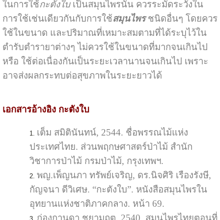
ในการใช้
กะตังใบ
เป็นสมุนไพรนั้น ควรระมัดระวังใน
การใช้เช่นเดียวกันกับการใช้
สมุนไพร
ชนิดอื่นๆ โดยควร
ใช้ในขนาด และปริมาณที่เหมาะสมตามที่ได้ระบุไว้ใน
ตำรับตำรายาต่างๆ ไม่ควรใช้ในขนาดที่มากจนเกินไป
หรือ ใช้ต่อเนื่องกันเป็นระยะเวลานานจนเกินไป เพราะ
อาจส่งผลกระทบต่อสุขภาพในระยะยาวได้
เอกสารอ้างอิง กะตังใบ
เต็ม สมิตินันทน์, 2544. ชื่อพรรณไม้แห่ง
ประเทศไทย. ส่วนพฤกษศาสตร์ป่าไม้ สำนัก
วิชาการป่าไม้ กรมป่าไม้, กรุงเทพฯ.
พญ.เพ็ญนภา ทรัพย์เจริญ, ดร.นิจศิริ เรืองรังษี,
กัญจนา ดีวิเศษ. “กะตังใบ”. หนังสือสมุนไพรใน
อุทยานแห่งชาติภาคกลาง. หน้า 69.
ก่องกานดา ชยามฤต, 2540. สมุนไพรไทยตอนที่