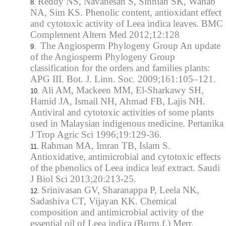
Reddy NS, Navanesan S, Sinniah SK, Wahab
NA, Sim KS. Phenolic content, antioxidant effect
and cytotoxic activity of Leea indica leaves. BMC
Complement Altern Med 2012;12:128
The Angiosperm Phylogeny Group An update
of the Angiosperm Phylogeny Group
classification for the orders and families plants:
APG III. Bot. J. Linn. Soc. 2009;161:105–121.
Ali AM, Mackeen MM, El-Sharkawy SH,
Hamid JA, Ismail NH, Ahmad FB, Lajis NH.
Antiviral and cytotoxic activities of some plants
used in Malaysian indigenous medicine. Pertanika
J Trop Agric Sci 1996;19:129-36.
Rahman MA, Imran TB, Islam S.
Antioxidative, antimicrobial and cytotoxic effects
of the phenolics of Leea indica leaf extract. Saudi
J Biol Sci 2013;20:213-25.
Srinivasan GV, Sharanappa P, Leela NK,
Sadashiva CT, Vijayan KK. Chemical
composition and antimicrobial activity of the
essential oil of Leea indica (Burm.f.) Merr.