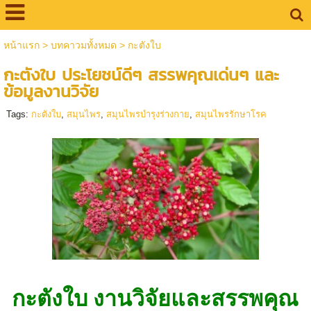
หน้าแรก
>
บทคาวมทั้งหมด
>
กะตังใบ
กะตังใบ ประโยชน์ดีๆ สรรพคุณเด่นๆ และ
ข้อมูลงานวิจัย
Tags:
กะตังใบ
,
สมุนไพร
,
สมุนไพรบำรุงร่างกาย
,
สมุนไพรรักษาโรค
กะตังใบ งานวิจัยและสรรพคุณ