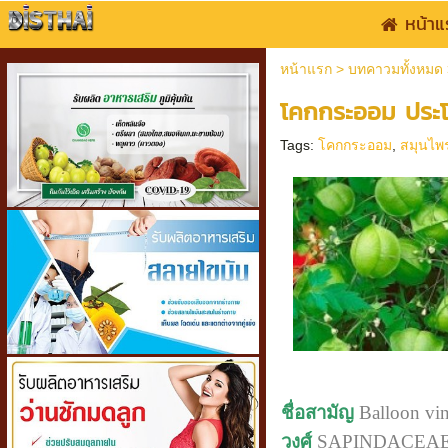
หน้าแ
หน้าแรก
>
บทคาวมทั้งหมด
โคกกระออม ประโย
Tags:
โคกกระออม
,
สมุนไพ
ชื่อสามัญ
Balloon vine
วงศ์
SAPINDACEA