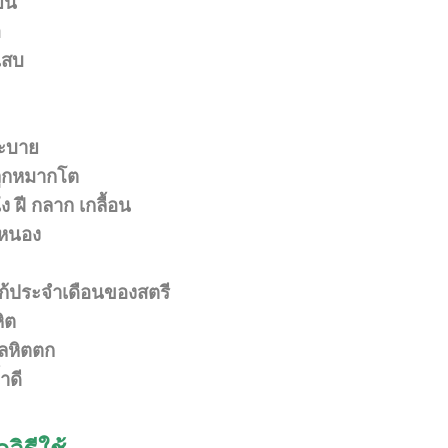
ย็น
อ
เสบ
ระบาย
ลูกหมากโต
ง ฝี กลาก เกลื้อน
ีหนอง
แก้ประจำเดือนของสตรี
ิต
ลหิตตก
ำดี