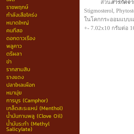
ส่วน
สารกัดจ
ราชพฤกษ์
Stigmosterol, Phyto
กำลังเสือโคร่ง
ในโคกกระออมแบบแห้ง
หนาดใหญ่
+- 7.02x10 กรัมต่อ
คนทีสอ
ดอกดาวเรือง
พลูคาว
ตรีผลา
ข่า
รากสามสิบ
รางแดง
ปลาไหลเผือก
หมามุ่ย
การบูร (Camphor)
เกล็ดสะระแหน่ (Menthol)
น้ำมันกานพลู (Clove Oil)
น้ำมันระกำ (Methyl
Salicylate)