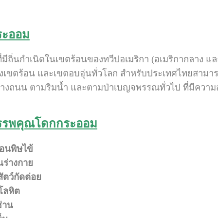
กระออม
ที่มีถิ่นกำเนิดในเขตร้อนของทวีปอเมริกา (อเมริกากลาง และ
ยังเขตร้อน และเขตอบอุ่นทั่วโลก สำหรับประเทศไทยสามาร
งข้างถนน ตามริมน้ำ และตามป่าเบญจพรรณทั่วไป ที่มีคว
รรพคุณโดกกระออม
อนพิษไข้
นร่างกาย
ัตว์กัดต่อย
โลหิต
ซ่าน