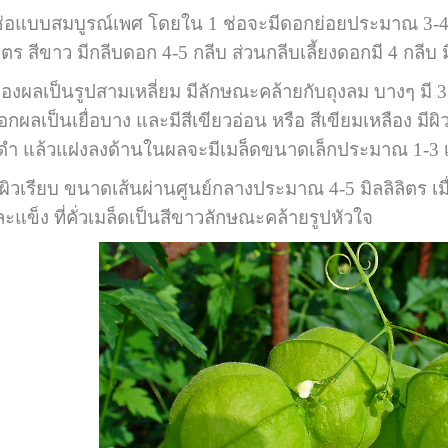
บสมบูรณ์เพศ โดยใน 1 ช่อจะมีดอกย่อยประมาณ 3-4 
 สีขาว มีกลีบดอก 4-5 กลีบ ส่วนกลีบเลี้ยงดอกมี 4 กลีบ มี
ป็นรูปสามเหลี่ยม มีลักษณะคล้ายกับถุงลม บางๆ มี 3
กผลเป็นเยื่อบาง และมีสีเขียวอ่อน หรือ สีเขียมเหลือง มีผิ
สีดำ แล้วแฝงลงด้านในผลจะมีเมล็ดขนาดเล็กประมาณ 1-3 
บ ขนาดเส้นผ่านศูนย์กลางประมาณ 4-5 มิลลิลิตร เมื่อยัง
ะแข็ง ที่คั่วเมล็ดเป็นสีขาวลักษณะคล้ายรูปหัวใจ