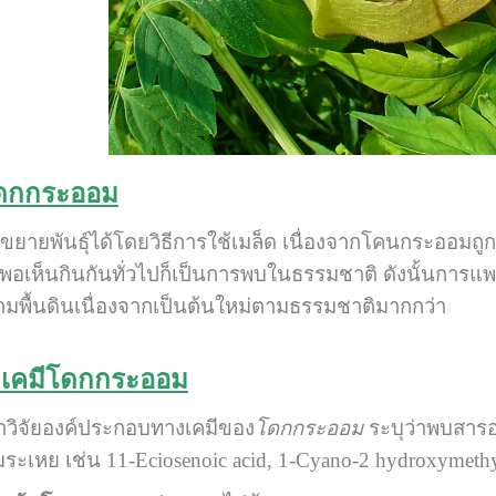
โดกกระออม
ยายพันธุ์ได้โดยวิธีการใช้เมล็ด เนื่องจากโคนกระออมถูกจ
่พอเห็นกินกันทั่วไปก็เป็นการพบในธรรมชาติ ดังนั้นการแพ
มพื้นดินเนื่องจากเป็นต้นใหม่ตามธรรมชาติมากกว่า
งเคมีโดกกระออม
วิจัยองค์ประกอบทางเคมีของ
โดกกระออม
ระบุว่าพบสาร
เหย เช่น 11-Eciosenoic acid, 1-Cyano-2 hydroxymethy