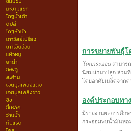
ขมิ้นชัน
มะขามแขก
โกฐน้ำเต้า
ดีปลี
โกฐหัวบัว
เถาวัลย์เปรียง
เถาเอ็นอ่อน
การขยายพันธุ์
แห้วหมู
ยาดำ
โดกกระออม
สามารถข
ชะพลู
นิยมนำมาปลูก ส่วนที
สะค้าน
โดยอาศัยเมล็ดจากตา
เจตมูลเพลิงแดง
เจตมูลเพลิงขาว
ขิง
องค์ประกอบทา
ขี้เหล็ก
มีรายงานผลการศึกษา
ว่านน้ำ
กระออมพบน้ำมันหอมระ
กีบแรด
ไพล