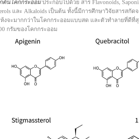
ากต้นโคกกระออม
ประกอบไปด้วย สาร Flavonoids, Saponin,
sterols และ Alkaloids เป็นต้น ทั้งนี้มีการศึกษาวิจัยสา
จะมากกว่าในโคกกระออมแบบสด และตัวทำลายที่ดีที่สุด
 100 กรัมของโคกกระออม