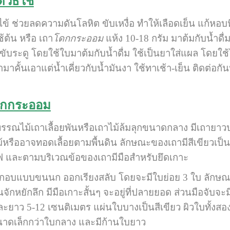
ิธีใช้
ไข้ ช่วยลดความดันโลหิต ขับเหงื่อ ทำให้เลือดเย็น แก้ห
ต้น หรือ เถา
โดกกระออม
แห้ง 10-18 กรัม มาต้มกับน้ำดื่
 ขับระดู โดยใช้ใบมาต้มกับน้ำดื่ม ใช้เป็นยาใส่แผล โดยใ
คั้นเอาแต่น้ำเคี่ยวกับน้ำมันงา ใช้ทาเช้า-เย็น ติดต่อก
ดกกระออม
พรรณไม้เถาเลื้อยพันหรือเถาไม้ล้มลุกขนาดกลาง มีเถายา
ม้หรืออาจทอดเลื้อยตามพื้นดิน ลักษณะของเถามีสีเขียวเป็น
 และตามบริเวณข้อของเถามีมือสำหรับยึดเกาะ
บขนนก ออกเรียงสลับ โดยจะมีใบย่อย 3 ใบ ลักษณะข
กหยักลึก มีมือเกาะสั้นๆ จะอยู่ที่ปลายยอด ส่วนมือจับจะ
ละยาว 5-12 เซนติเมตร แผ่นใบบางเป็นสีเขียว ผิวใบทั้งสอ
ีขนาดเล็กกว่าใบกลาง และมีก้านใบยาว