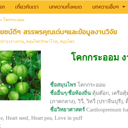
รก
เกี่ยวกับเรา
บทความทั้งหมด
บทความอื่นๆ
>
โคกกระออม
ชน์ดีๆ สรรพรคุณเด่นๆและข้อมูลงานวิจัย
รบำรุงร่างกาย
,
สมุนไพรรักษาโรค
,
สมุนไพร
โคกกระออม งา
ชื่อสมุนไพร
โคกกระออม
ชื่ออื่นๆ/ชื่อท้องถิ่น
ตุ้มต๊อก, เครือต
(ภาคกลาง), วิวี่, วิหวี่ (ปราจีนบุรี), ต
ชื่อวิทยาศาสตร์
Cardiospermum hal
, Heart seed, Heart pea, Love in puff
E