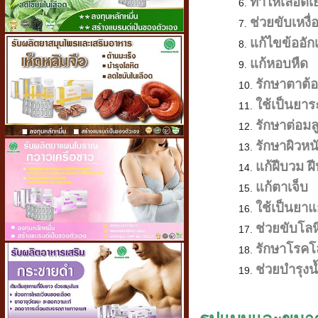
ทำให้เลือดเ
ช่วยขับเหงื่
แก้ไขข้ออัก
แก้หอบหืด
รักษาตาต้อ
ใช้เป็นยา
รักษาต่อม
รักษาผิวหนั
แก้ฝีบวม ฝ
แก้ตาเจ็บ
ใช้เป็นยา
ช่วยขับโลห
รักษาโรคโ
ช่วยบำรุงน้