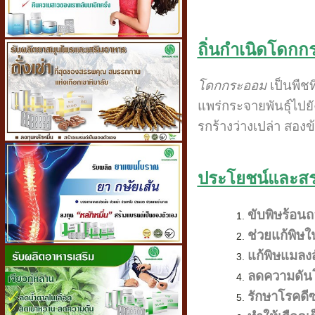
ถิ่นกำเนิดโดก
โดกกระออม
เป็นพืช
แพร่กระจายพันธุ์ไป
รกร้างว่างเปล่า สอ
ประโยชน์และส
ขับพิษร้อนถ
ช่วยแก้พิษใ
แก้พิษแมลงส
ลดความดัน
รักษาโรคดี