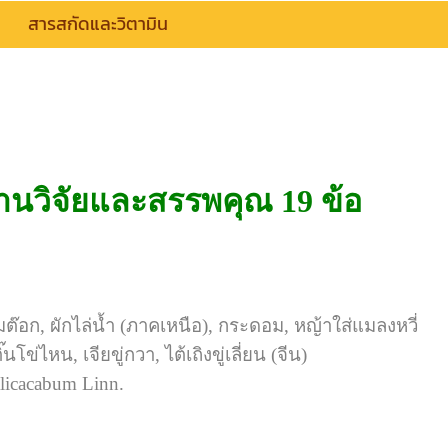
สารสกัดและวิตามิน
นวิจัยและสรรพคุณ 19 ข้อ
ุ้มต๊อก, ผักไล่น้ำ (ภาคเหนือ), กระดอม, หญ้าใส่แมลงหวี่
ิ๊นโข่ไหน, เจียขู่กวา, ไต้เถิงขู่เลี่ยน (จีน)
icacabum Linn.