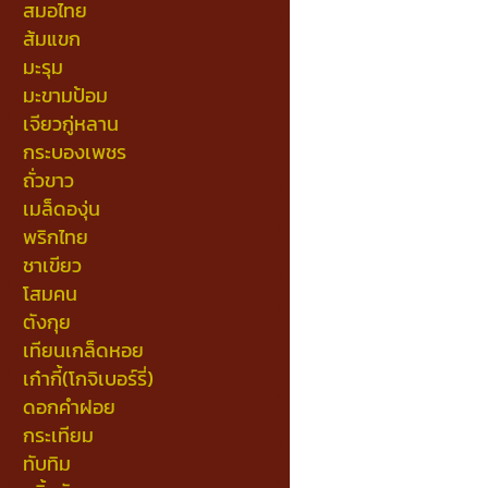
สมอไทย
ส้มแขก
มะรุม
มะขามป้อม
เจียวกู่หลาน
กระบองเพชร
ถั่วขาว
เมล็ดองุ่น
พริกไทย
ชาเขียว
โสมคน
ตังกุย
เทียนเกล็ดหอย
เก๋ากี้(โกจิเบอร์รี่)
ดอกคำฝอย
กระเทียม
ทับทิม