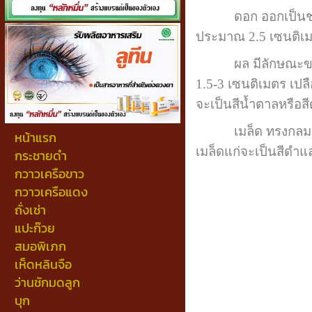
ดอก ออกเป็นช่อแบ
ประมาณ 2.5 เซนติเมตร
ผล มีลักษณะของผลเ
1.5-3 เซนติเมตร เปลือ
จะเป็นสีน้ำตาลหรือ
เมล็ด ทรงกลมผิวเรีย
หน้าแรก
เมล็ดแก่จะเป็นสีดำแล
กระชายดำ
กวาวเครือขาว
กวาวเครือแดง
ถั่งเช่า
แปะก๊วย
สมอพิเภก
เห็ดหลินจือ
ว่านชักมดลูก
บุก