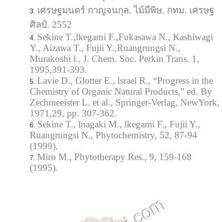
เศรษฐมนตร์ กาญจนกุล. ไม้มีพิษ. กทม. เศรษฐ
ศิลป์. 2552
Sekine T.,lkegami F.,Fukasawa N., Kashiwagi
Y., Aizawa T., Fujii Y.,Ruangrungsi N.,
Murakoshi l., J. Chem. Soc. Perkin Trans. 1,
1995,391-393.
Lavie D., Glotter E., lsrael R., “Progress in the
Chemistry of Organic Natural Products,” ed. By
Zechmeeister L. et al., Springer-Verlag, NewYork,
1971,29, pp. 307-362.
Sekine T., lnagaki M., lkegami F., Fujii Y.,
Ruangrungsi N., Phytochemistry, 52, 87-94
(1999).
Miro M., Phytotherapy Res., 9, 159-168
(1995).