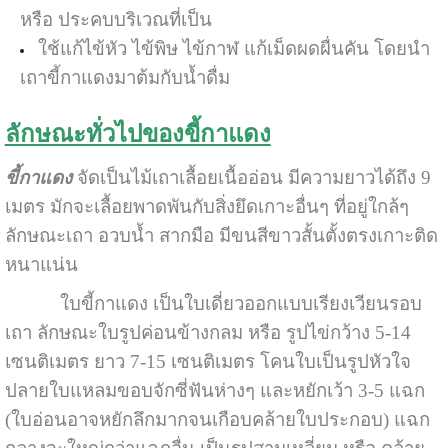
หรือ ประคบบริเวณที่เป็น
ใช้แก้ไข้หัว ไข้พิษ ไข้กาฬ แก้เม็ดผดผื่นคัน โดยนำ
เถาขี้กาแดงมาต้มกับน้ำดื่ม
ลักษณะทั่วไปของขี้กาแดง
ขี้กาแดง
จัดเป็นไม้เถาเลื้อยเนื้ออ่อน มีความยาวได้ถึง 9
เมตร มักจะเลื้อยพาดพันกับสิ่งยึดเกาะอื่นๆ ที่อยู่ใกล้ๆ
ลักษณะเถา อวบน้ำ สากมือ มีขนสีขาวสั้นตั้งตรงเกาะติด
หนาแน่น
ใบขี้กาแดง เป็นใบเดี่ยวออกแบบเรียงเวียนรอบ
เถา ลักษณะใบรูปค่อนข้างกลม หรือ รูปไข่กว้าง 5-14
เซนติเมตร ยาว 7-15 เซนติเมตร โคนใบเป็นรูปหัวใจ
ปลายใบแหลมขอบจักซี่ฟันห่างๆ และหยักเว้า 3-5 แฉก
(ใบอ่อนอาจหยักลึกมากจนเกือบคล้ายใบประกอบ) แฉก