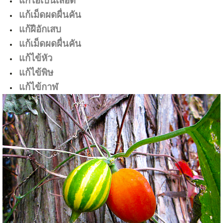
แก้ไอเป็นเลือด
แก้เม็ดผดผื่นคัน
แก้ฝีอักเสบ
แก้เม็ดผดผื่นคัน
แก้ไข้หัว
แก้ไข้พิษ
แก้ไข้กาฬ