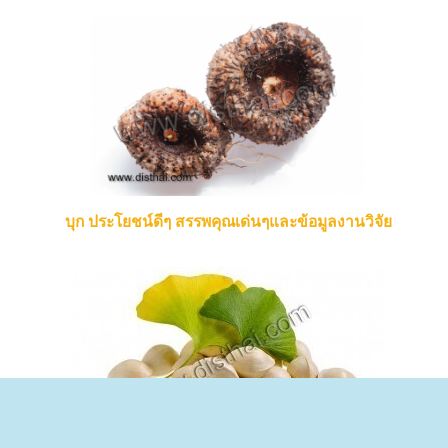
บุก ประโยชน์ดีๆ สรรพคุณเด่นๆและข้อมูลงานวิจัย