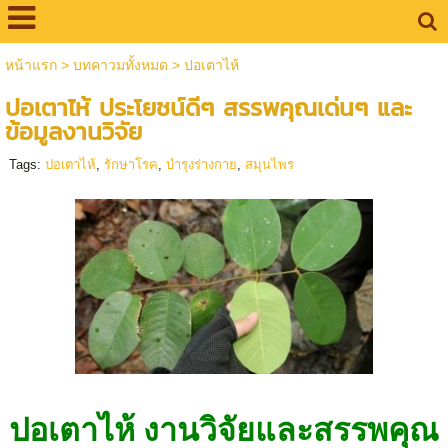
หน้าแรก
>
บทคาวมทั้งหมด
>
ปอเตาไห้
ปอเตาไห้ ประโยชน์ดีๆ สรรพคุณเด่นๆ และ
ข้อมูลงานวิจัย
Tags:
ปอเตาไห้
,
รักษาโรค
,
บำรุงร่างกาย
,
สมุนไพร
ปอเตาไห้ งานวิจัยและสรรพคุณ