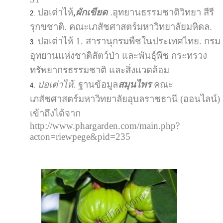
ปอเต่าไห้
,
ผักเขียด
.อุทยานธรรมชาติวิทยา สีรี
รุกขชาติ. คณะเภสัชศาสตร์มหาวิทยาลัยมหิดล.
ปอเต่าไห้ 1. สารานุกรมพืชในประเทศไทย. กรม
อุทยานแห่งชาติสัตว์ป่า และพันธุ์พืช กระทรวง
ทรัพยากรธรรมชาติ และสิ่งแวดล้อม
ปอเต่าไห้
. ฐานข้อมูล
สมุนไพร
คณะ
เภสัชศาสตร์มหาวิทยาลัยอุบลราชธานี (ออนไลน์)
เข้าถึงได้จาก
http://www.phargarden.com/main.php?
acton=riewpege&pid=235