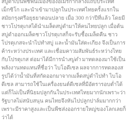
สบู่ดำเป็นพืชพื้นเมืองของอเมริกากลางแถบประเทศ
เม็กซิโก และนำเข้ามาปลูกในประเทศไทยครั้งแรกใน
สมัยกรุงศรีอยุธยาตอนปลาย เมื่อ 300 กว่าปีที่แล้ว โดยมี
ชาวโปรตุเกสได้นำเมล็ดสบู่ดำมาให้คนไทยปลูก เมื่อต้น
สบู่ดำออกเมล็ดชาวโปรตุเกสก็จะรับชื้อเมล็ดคืน ชาว
โปรตุเกสจะนำไปทำสบู่ และน้ำมันใส่ตะเกียง จึงเป็นการ
ค้าระหว่างประเทศ และเชื่อมคาวมสัมพันธ์ระหว่างไทย
กับโปรตุเกส ต่อมาได้มีการนำ
สบู่ดำ
มาทดลองมาใช้เป็น
พลังงานทดแทนที่ชื่อว่า ไบโอดีเซล ผลจากการทดลองส
รูปได้ว่าน้ำมันที่สกัดออกมาจากเมล็ดสบู่ดำไปทำ ไบโอ
ดีเซล สามารถใช้ในเครื่องยนต์ดีเซลที่มีอัตรารอบต่ำได้
แต่ก็ไม่เป็นที่นิยมปลูกกันในประเทศไทยมากนักเพราะว่า
รัฐบาลไม่สนับสนุน คนไทยจึงหันไปปลูกปาล์มมากกว่า
เพราะมีราคาสูงและเป็นพืชส่งออกรายใหญ่ของโลกเลยก็
ว่าได้