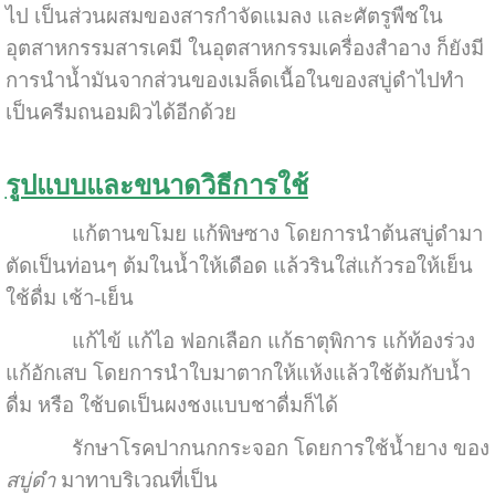
ไป เป็นส่วนผสมของสารกำจัดแมลง และศัตรูพืชใน
อุตสาหกรรมสารเคมี ในอุตสาหกรรมเครื่องสำอาง ก็ยังมี
การนำน้ำมันจากส่วนของเมล็ดเนื้อในของสบู่ดำไปทำ
เป็นครีมถนอมผิวได้อีกด้วย
รูปแบบและขนาดวิธีการใช้
แก้ตานขโมย แก้พิษซาง โดยการนำต้นสบู่ดำมา
ตัดเป็นท่อนๆ ต้มในน้ำให้เดือด แล้วรินใส่แก้วรอให้เย็น
ใช้ดื่ม เช้า-เย็น
แก้ไข้ แก้ไอ ฟอกเลือก แก้ธาตุพิการ แก้ท้องร่วง
แก้อักเสบ โดยการนำใบมาตากให้แห้งแล้วใช้ต้มกับน้ำ
ดื่ม หรือ ใช้บดเป็นผงชงแบบชาดื่มก็ได้
รักษาโรคปากนกกระจอก โดยการใช้น้ำยาง ของ
สบู่ดำ
มาทาบริเวณที่เป็น