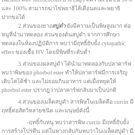
และ 100% สามารถฆ่าไข่พยาธิไส้เดือนดและพยาธิ
ปากขอได้
2.ส่วนของยาง
สบู่ดำ
ยังมีความเป็นพิษสูงมาก ต่อ
หนูที่นำมาทดลอง ส่วนของต้นสบู่ดำ จากการศึกษา
ทดลองในห้องปฏิบัติการ พบว่ามีฤทธิ์ยับยั้ง cytopathic
effect ของเชื้อ HV โดยมีพิษที่ระดับต่ำ
3.ส่วนของผลสบู่ดำ ได้นำมาทดลองกับปลาคาร์ฟ
พบว่าพิษของ phorbol ester ทำให้ปลาคาร์ฟมีการเจริญ
เติบโตได้ช้า และไม่ยอมกินอาหาร แต่เมื่อหยุดให้
phorbol ester ปรากฎว่าปลาคาร์ฟกลับมาเป็นปกติ
4.ส่วนของเมล็ดสบู่ดำ สารพิษในเมล็ดคือ curcin มี
ฤทธิ์ต่อสัตว์หลายชนิด และมนุษย์ดังนี้
-ฤทธิ์กับหนู พบว่าสารพิษ curcin มีฤทธิ์ยับยั้ง
การสร้างโปรตีน แต่ในทางกลับกันพบว่าในเมล็ดสบู่ดำ มี