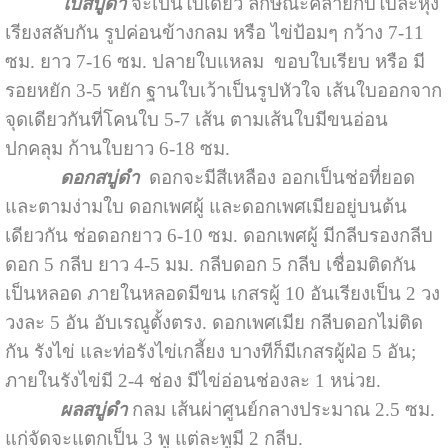
ใบสบู่ดำ
จะเป็นใบเดี่ยว ลักษณะคล้ายกับใบละหุ่ง
เรียงสลับกัน รูปค่อนข้างกลม หรือ ไข่ป้อมๆ กว้าง 7-11
ซม. ยาว 7-16 ซม. ปลายใบแหลม ขอบใบเรียบ หรือ มี
รอยหยัก 3-5 หยัก ฐานใบเว้าเป็นรูปหัวใจ เส้นใบออกจาก
จุดเดียวกันที่โคนใบ 5-7 เส้น ตามเส้นใบมีขนอ่อน
ปกคลุม ก้านใบยาว 6-18 ซม.
ดอกสบู่ดำ
ดอกจะมีสีเหลือง ออกเป็นช่อที่ยอด
และตามง่ามใบ ดอกเพศผู้ และดอกเพศเมียอยู่บนต้น
เดียวกัน ช่อดอกยาว 6-10 ซม. ดอกเพศผู้ มีกลีบรองกลีบ
ดอก 5 กลีบ ยาว 4-5 มม. กลีบดอก 5 กลีบ เชื่อมติดกัน
เป็นหลอด ภายในหลอดมีขน เกสรผู้ 10 อันเรียงเป็น 2 วง
วงละ 5 อัน อับเรณูตั้งตรง. ดอกเพศเมีย กลีบดอกไม่ติด
กัน รังไข่ และท่อรังไข่เกลี้ยง บางทีก็มีเกสรผู้ฝ่อ 5 อัน;
ภายในรังไข่มี 2-4 ช่อง มีไข่อ่อนช่องละ 1 หน่วย.
ผลสบู่ดำ
กลม เส้นผ่าศูนย์กลางประมาณ 2.5 ซม.
แก่จัดจะแตกเป็น 3 พู แต่ละพูมี 2 กลีบ.