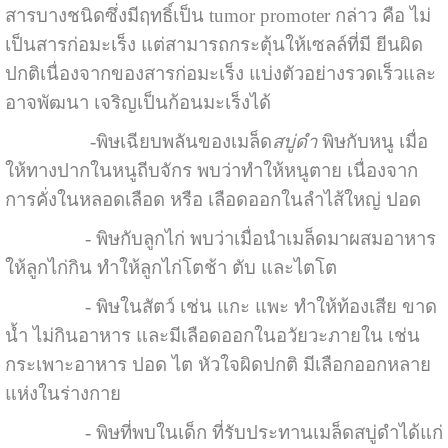
สารบางชนิดซึ่งมีฤทธิ์เป็น tumor promoter กล่าว คือ ไม่
เป็นสารก่อมะเร็ง แต่สามารถกระตุ้นให้เซลล์ที่มี ยีนผิด
ปกติเนื่องจากของสารก่อมะเร็ง แบ่งตัวอย่างรวดเร็วและ
อาจพัฒนา เจริญเป็นก้อนมะเร็งได้
-พิษเฉียบพลันของเมล็ด
สบู่ดำ
พิษกับหนู เมื่อ
ให้ทางปากในหนูถีบจักร พบว่าทำให้หนูตาย เนื่องจาก
การคั่งในหลอดเลือด หรือ เลือดออกในลำไส้ใหญ่ ปอด
- พิษกับลูกไก่ พบว่าเมื่อนำเมล็ดมาผสมอาหาร
ให้ลูกไก่กิน ทำให้ลูกไก่โตช้า ตับ และไตโต
- พิษในสัตว์ เช่น แกะ แพะ ทำให้ท้องเสีย ขาด
น้ำ ไม่กินอาหาร และมีเลือดออกในอวัยวะภายใน เช่น
กระเพาะอาหาร ปอด ไต หัวใจผิดปกติ มีเลือกออกหลาย
แห่งในร่างกาย
- พิษที่พบในเด็ก ที่รับประทานเมล็ดสบู่ดำได้แก่