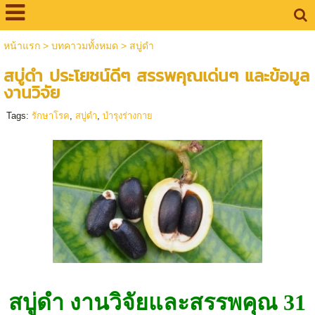
หน้าแรก
>
บทคาวมทั้งหมด
>
สบู่ดำ
สบู่ดำ ประโยชน์ดีๆ สรรพคุณเด่นๆ และข้อมูล
งานวิจัย
Tags:
รักษาโรค
,
สบู่ดำ
,
บำรุงร่างกาย
สบู่ดำ
งานวิจัยและสรรพคุณ 31