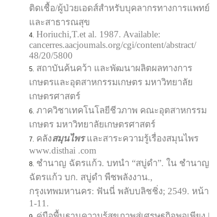
ติดเชื้อ/ผู้ป่วยเอดส์สำหรับบุคลากรทางการแพทย์
และสาธารณสุข
Horiuchi,T.et al. 1987. Available:
cancerres.aacjoumals.org/cgi/content/abstract/
48/20/5800
สถาบันค้นคว้า และพัฒนาผลิตผลทางการ
เกษตรและอุตสาหกรรมเกษตร มหาวิทยาลัย
เกษตรศาสตร์
ภาควิชาเทคโนโลยีชีวภาพ คณะอุตสาหกรรม
เกษตร มหาวิทยาลัยเกษตรศาสตร์
คลัง
สมุนไพร
และสาระความรู้เรื่องสมุนไพร
www.disthai .com
ชำนาญ ฉัตรแก้ว. บทนำ “สบู่ดำ”. ใน ชำนาญ
ฉัตรแก้ว บก. สบู่ดำ พืชพลังงาน.,
กรุงเทพมหานคร: ฟันนี่ พลับบลิชชิ่ง; 2549. หน้า
1-11.
คู่มือพื้นฐานความรู้สุขภาพสุ่เศรษฐกิจพอเพียง |