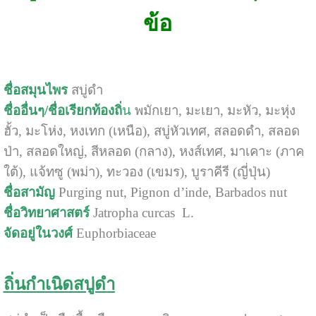
ข้อ
ชื่อสมุนไพร
สบู่ดำ
ชื่ออื่นๆ/ชื่อเรียกท้องถิ่
น
พมักเยา, มะเยา, มะหัว, มะหุ่ง
ฮั้ว, มะโห่ง, หงเทก (เหนือ), สบู่หัวเทศ, สลอดดำ, สลอด
ป่า, สลอดใหญ่, สีหลอด (กลาง), หงส์เทศ, มาเคาะ (ภาค
ใต้), แจ้ทซู (พม่า), ทะวอง (เขมร), บูราคีรี (ญี่ปุ่น)
ชื่อสามัญ
Purging nut, Pignon d’inde, Barbados nut
ชื่อวิทยาศาสตร์
Jatropha curcas L.
จัดอยู่ในวงศ์
Euphorbiaceae
ถิ่นกำเนิดสบู่ดำ