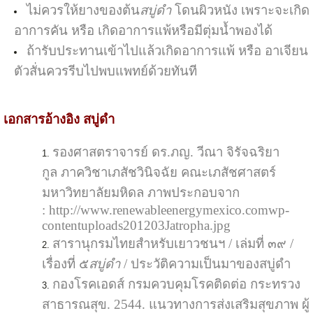
ไม่ควรให้ยางของต้น
สบู่ดำ
โดนผิวหนัง เพราะจะเกิด
อาการคัน หรือ เกิดอาการแพ้หรือมีตุ่มน้ำพองได้
ถ้ารับประทานเข้าไปแล้วเกิดอาการแพ้ หรือ อาเจียน
ตัวสั่นควรรีบไปพบแพทย์ด้วยทันที
เอกสารอ้างอิง สบู่ดำ
รองศาสตราจารย์ ดร.ภญ. วีณา จิรัจฉริยา
กูล
ภาควิชาเภสัชวินิจฉัย คณะเภสัชศาสตร์
มหาวิทยาลัยมหิดล
ภาพประกอบจาก
: http://www.renewableenergymexico.comwp-
contentuploads201203Jatropha.jpg
สารานุกรมไทยสำหรับเยาวชนฯ / เล่มที่ ๓๙ /
เรื่องที่ ๕
สบู่ดำ
/ ประวัติความเป็นมาของสบู่ดำ
กองโรคเอดส์ กรมควบคุมโรคติดต่อ กระทรวง
สาธารณสุข. 2544. แนวทางการส่งเสริมสุขภาพ ผู้