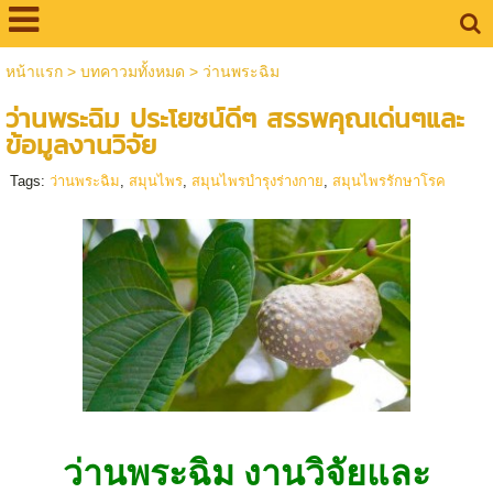
หน้าแรก
>
บทคาวมทั้งหมด
>
ว่านพระฉิม
ว่านพระฉิม ประโยชน์ดีๆ สรรพคุณเด่นๆและ
ข้อมูลงานวิจัย
Tags:
ว่านพระฉิม
,
สมุนไพร
,
สมุนไพรบำรุงร่างกาย
,
สมุนไพรรักษาโรค
ว่านพระฉิม งานวิจัยและ