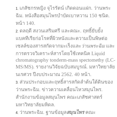
เภสัชกรหญิง จุไรรัตน์ เกิดดอนแฝก. ว่านพระ
ฉิม. หนังสือสมุนไพรบำบัดเบาหวาน 150 ชนิด.
หน้า 140.
ดลฤดี สงวนเสริมศรี และคณะ. ฤทธิ์ยับยั้ง
แบคทีเรียก่อโรคที่ผิวหนังและความเป็นพิษต่อ
เซลล์ของสารสกัดจากมะเร็งและ
ว่านพระฉิม
และ
การตรวจวิเคราะห์สารโดยใช้เทคนิค Liquid
chromatography tonderm-mass spectomethy (LC-
MS/MS). รายงานวิจัยฉบับสมบูรณ์. มหาวิทยาลัย
นเรศวร ปีงบประมาณ 2562. 40 หน้า.
ส่วนประกอบและฤทธิ์สารสกัดลำต้นใต้ดินของ
ว่านพระฉิม. ข่าวความเคลื่อนไหวสมุนไพร.
สำนักงานข้อมูลสมุนไพร คณะเภสัชศาสตร์
มหาวิทยาลัยมหิดล.
ว่านพระฉิม. ฐานข้อมูล
สมุนไพร
คณะ