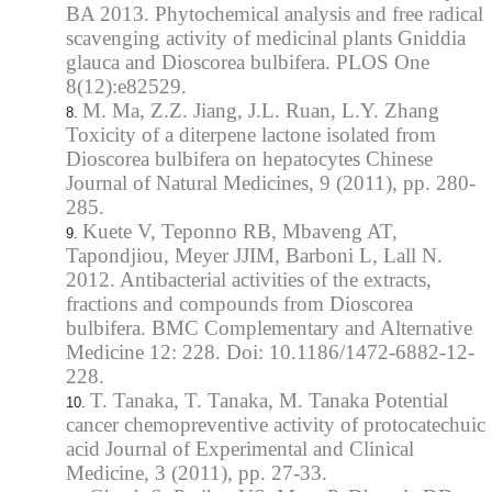
BA 2013. Phytochemical analysis and free radical
scavenging activity of medicinal plants Gniddia
glauca and Dioscorea bulbifera. PLOS One
8(12):e82529.
M. Ma, Z.Z. Jiang, J.L. Ruan, L.Y. Zhang
Toxicity of a diterpene lactone isolated from
Dioscorea bulbifera on hepatocytes Chinese
Journal of Natural Medicines, 9 (2011), pp. 280-
285.
Kuete V, Teponno RB, Mbaveng AT,
Tapondjiou, Meyer JJIM, Barboni L, Lall N.
2012. Antibacterial activities of the extracts,
fractions and compounds from Dioscorea
bulbifera. BMC Complementary and Alternative
Medicine 12: 228. Doi: 10.1186/1472-6882-12-
228.
T. Tanaka, T. Tanaka, M. Tanaka Potential
cancer chemopreventive activity of protocatechuic
acid Journal of Experimental and Clinical
Medicine, 3 (2011), pp. 27-33.