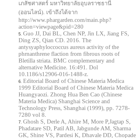
เภสัชศาสตร์ มหาวิทยาลัยอุบลราชธานี
(ออนไลน์). เข้าถึงได้จาก
http://www.phargarden.com/main.php?
action=viewpage&pid=280
Guo JJ, Dai BL, Chen NP, Jin LX, Jiang FS,
Ding ZS, Qian CD. 2016. The
antysyaphyloccoccus aureus activity of the
phrnanthrene flaction from fibrous roots of
Bletilla striata. BMC complementary and
alternative Medicine. 16:491. Dol
10.1186/s12906-016-1488-z.
Editorial Board of Chinese Materia Medica
1999 Editorial Board of Chinese Materia Medica
Huangyaozi. Zhong Hua Ben Cao (Chinese
Materia Medica) Shanghai Science and
Technology Press, Shanghai (1999), pp. 7278-
7280 vol 8.
Ghosh S, Derle A, Ahire M, More P,Jagtap S,
Phadatare SD, Patil AB, Jabgunde AM, Sharma
GK, Shine VS, Pardesi K, Dhavale DD, Chopade