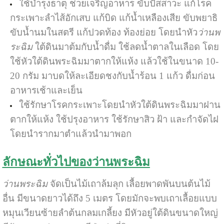
ใช้บำรุงธาตุ ช่วยเจริญอาหาร ขับปัสสาวะ แก้โรค
กระเพาะลำไส้อักเสบ แก้บิด แก้น้ำเหลืองเสีย ขับพยาธิ
ขับน้ำนมในสตรี แก้ปวดท้อง ท้องย่อย โดยนำหัว
ว่านพ
ระฉิม
ใต้ดินมาต้มกับน้ำดื่ม ใช้ลดน้ำตาลในเลือด โดย
ใช้หัวใต้ดินพระฉิมมาตากให้แห้ง แล้วใช้ในขนาด 10-
20 กรัม มาบดให้ละเอียดชงกับน้ำร้อน 1 แก้ว ดื่มก่อน
อาหารเช้าและเย็น
ใช้รักษาโรคกระเพาะโดยนำหัวใต้ดินพระฉิมมาฝาน
ตากให้แห้ง ใช้ปรุงอาหาร ใช้รักษาสิว ฝ้า และกำจัดไฝ
โดยนำรากมาตำแล้วนำมาพอก
ลักษณะทั่วไปของว่านพระฉิม
ว่านพระฉิม
จัดเป็นไม้เถาล้มลุก เลื้อยพาดพันบนต้นไม้
อื่น มีขนาดยาวได้ถึง 5 เมตร โดยมักจะพบเถาเลื้อยแบบ
หมุนเวียนซ้ายลำต้นกลมเกลี้ยง มีหัวอยู่ใต้ดินขนาดใหญ่