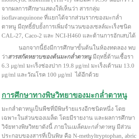
จากผลการศึกษาแสดงให้เห็นว่า สารกลุ่ม
isoflavanquinone ที่แยกได้จากส่วนรากของมะกล่ำ
ตาหนู มีฤทธิ์ยับยั้งการเพิ่มจำนวนของเซลล์มะเร็งชนิด
CAL-27, Caco-2 และ NCI-H460 และต้านการอักเสบได้
นอกจากนี้ยังมีการศึกษาขั้นต้นในห้องทดลอง พบ
ว่า
สารสกัดหยาบของต้นมะกล่ำตาหนู
มีฤทธิ๋ต้านเชื้อรา
6.3 μg/ml มะเร็งช่องปาก 19.8 μg/ml มะเร็งเต้านม 13.0
μg/ml และวัณโรค 100 μg/ml ได้อีกด้วย
การศึกษาทางพิษวิทยาของมะกล่ำตาหนู
มะกล่ำตาหนูเป็นพืชที่มีพิษร้ายแรงอีกชนิดหนึ่ง โดย
เฉพาะในส่วนของเมล็ด โดยมีรายงาน และผลการศึกษา
วิจัยทางพิษวิทยาดังนี้ ภายใน
เมล็ดมะกล่ำตาหนู
มีส่วน
ประกอบของสารที่เป็นพิษ คือ N-methyltryptophan, abric