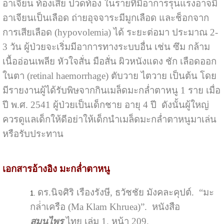
อาเจียน ท้องเสีย ปวดท้อง ในรายที่มีอาการรุนแรงอาจมี
อาเจียนเป็นเลือด ถ่ายอุจจาระมีมูกเลือด และช็อกจาก
การเสียเลือด (hypovolemia) ได้ ระยะต่อมา ประมาณ 2-
3 วัน ผู้ป่วยจะเริ่มมีอาการทางระบบอื่น เช่น ซึม กล้าม
เนื้ออ่อนเพลีย หัวใจสั่น มือสั่น ผิวหนังแดง ชัก เลือดออก
ในตา (retinal haemorrhage) ตับวาย ไตวาย เป็นต้น โดย
มีรายงานผู้ได้รับพิษจากกินเมล็ดมะกล่ำตาหนู 1 ราย เมื่อ
ปี พ.ศ. 2541 ผู้ป่วยเป็นเด็กชาย อายุ 4 ปี ดังนั้นผู้ใหญ่
ควรดูแลเด็กให้ดีอย่าให้เด็กนำเมล็ดมะกล่ำตาหนูมาเล่น
หรือรับประทาน
เอกสารอ้างอิง มะกล่ำตาหนู
ดร.นิจศิริ เรืองรังษี, ธวัชชัย มังคละคุปต์. “มะ
กล่ําเครือ (Ma Klam Khruea)”. หนังสือ
สมุนไพร
ไทย เล่ม 1. หน้า 209.