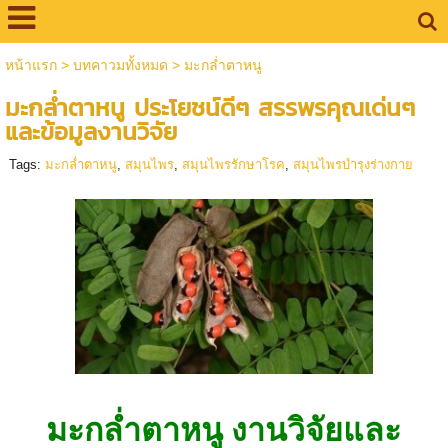
หน้าแรก
>
บทคาวมทั้งหมด
>
มะกล่ำตาหนู
มะกล่ำตาหนู ประโยชน์ดีๆ สรรพรคุณเด่นๆ
และข้อมูลงานวิจัย
Tags:
มะกล่ำตาหนู
,
สมุนไพร
,
สมุนไพรรักษาโรค
,
สมุนไพรบำรุงร่างกาย
มะกล่ำตาหนู งานวิจัยและ