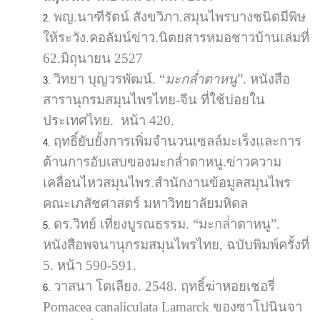
พญ.นาฑีรัตน์ สังขวิภา.สมุนไพรบางชนิดมีพิษ
ให้ระวัง.คอลัมน์ข่าว.นิตยสารหมอชาวบ้านเล่มที่
62.มิถุนายน 2527
วิทยา บุญวรพัฒน์. “
มะกล่ำตาหนู
”. หนังสือ
สารานุกรมสมุนไพรไทย-จีน ที่ใช้บ่อยใน
ประเทศไทย. หน้า 420.
ฤทธิ์ยับยั้งการเพิ่มจำนวนเซลล์มะเร็งและการ
ต้านการอับเสบของมะกล่ำตาหนู.ข่าวความ
เคลื่อนไหวสมุนไพร.สำนักงานข้อมูลสมุนไพร
คณะเภสัชศาสตร์ มหาวิทยาลัยมหิดล
ดร.วิทย์ เที่ยงบูรณธรรม. “มะกล่ําตาหนู”.
หนังสือพจนานุกรมสมุนไพรไทย, ฉบับพิมพ์ครั้งที่
5. หน้า 590-591.
วาสนา โตเลียง. 2548. ฤทธิ์ฆ่าหอยเชอรี่
Pomacea canaliculata Lamarck ของซาโปนินจา