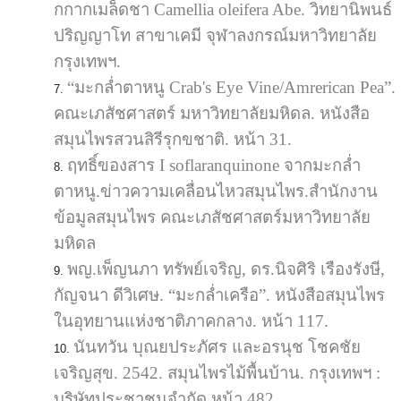
กกากเมล็ดชา Camellia oleifera Abe. วิทยานิพนธ์
ปริญญาโท สาขาเคมี จุฬาลงกรณ์มหาวิทยาลัย
กรุงเทพฯ.
“มะกล่ำตาหนู Crab's Eye Vine/Amrerican Pea”.
คณะเภสัชศาสตร์ มหาวิทยาลัยมหิดล. หนังสือ
สมุนไพรสวนสิรีรุกขชาติ. หน้า 31.
ฤทธิ์ของสาร I soflaranquinone จากมะกล่ำ
ตาหนู.ข่าวความเคลื่อนไหวสมุนไพร.สำนักงาน
ข้อมูลสมุนไพร คณะเภสัชศาสตร์มหาวิทยาลัย
มหิดล
พญ.เพ็ญนภา ทรัพย์เจริญ, ดร.นิจศิริ เรืองรังษี,
กัญจนา ดีวิเศษ. “มะกล่ำเครือ”. หนังสือสมุนไพร
ในอุทยานแห่งชาติภาคกลาง. หน้า 117.
นันทวัน บุณยประภัศร และอรนุช โชคชัย
เจริญสุข. 2542. สมุนไพรไม้พื้นบ้าน. กรุงเทพฯ :
บริษัทประชาชนจํากัด หน้า 482.