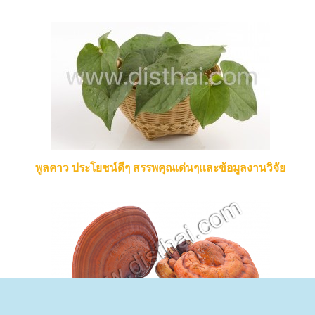
พูลคาว ประโยชน์ดีๆ สรรพคุณเด่นๆและข้อมูลงานวิจัย