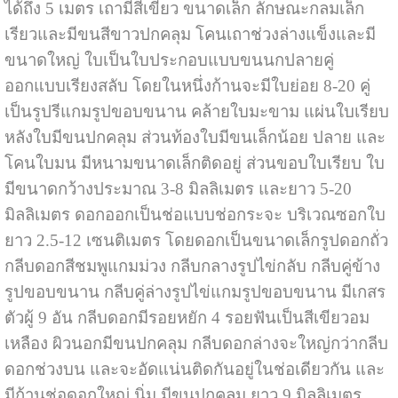
ได้ถึง 5 เมตร เถามีสีเขียว ขนาดเล็ก ลักษณะกลมเล็ก
เรียวและมีขนสีขาวปกคลุม โคนเถาช่วงล่างแข็งและมี
ขนาดใหญ่ ใบเป็นใบประกอบแบบขนนกปลายคู่
ออกแบบเรียงสลับ โดยในหนึ่งก้านจะมีใบย่อย 8-20 คู่
เป็นรูปรีแกมรูปขอบขนาน คล้ายใบมะขาม แผ่นใบเรียบ
หลังใบมีขนปกคลุม ส่วนท้องใบมีขนเล็กน้อย ปลาย และ
โคนใบมน มีหนามขนาดเล็กติดอยู่ ส่วนขอบใบเรียบ ใบ
มีขนาดกว้างประมาณ 3-8 มิลลิเมตร และยาว 5-20
มิลลิเมตร ดอกออกเป็นช่อแบบช่อกระจะ บริเวณซอกใบ
ยาว 2.5-12 เซนติเมตร โดยดอกเป็นขนาดเล็กรูปดอกถั่ว
กลีบดอกสีชมพูแกมม่วง กลีบกลางรูปไข่กลับ กลีบคู่ข้าง
รูปขอบขนาน กลีบคู่ล่างรูปไข่แกมรูปขอบขนาน มีเกสร
ตัวผู้ 9 อัน กลีบดอกมีรอยหยัก 4 รอยฟันเป็นสีเขียวอม
เหลือง ผิวนอกมีขนปกคลุม กลีบดอกล่างจะใหญ่กว่ากลีบ
ดอกช่วงบน และจะอัดแน่นติดกันอยู่ในช่อเดียวกัน และ
มีก้านช่อดอกใหญ่ นิ่ม มีขนปกคลุม ยาว 9 มิลลิเมตร