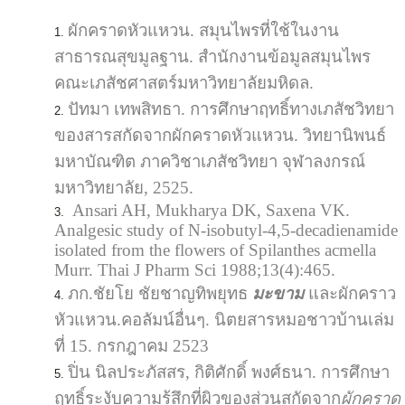
ผักคราดหัวแหวน. สมุนไพรที่ใช้ในงาน
สาธารณสุขมูลฐาน. สำนักงานข้อมูลสมุนไพร
คณะเภสัชศาสตร์มหาวิทยาลัยมหิดล.
ปัทมา เทพสิทธา. การศึกษาฤทธิ์ทางเภสัชวิทยา
ของสารสกัดจากผักคราดหัวแหวน. วิทยานิพนธ์
มหาบัณฑิต ภาควิชาเภสัชวิทยา จุฬาลงกรณ์
มหาวิทยาลัย, 2525.
Ansari AH, Mukharya DK, Saxena VK.
Analgesic study of N-isobutyl-4,5-decadienamide
isolated from the flowers of Spilanthes acmella
Murr. Thai J Pharm Sci 1988;13(4):465.
ภก.ชัยโย ชัยชาญทิพยุทธ
มะขาม
และผักคราว
หัวแหวน.คอลัมน์อื่นๆ. นิตยสารหมอชาวบ้านเล่ม
ที่ 15. กรกฎาคม 2523
ปิ่น นิลประภัสสร, กิติศักดิ์ พงศ์ธนา. การศึกษา
ฤทธิ์ระงับความรู้สึกที่ผิวของส่วนสกัดจาก
ผักคราด