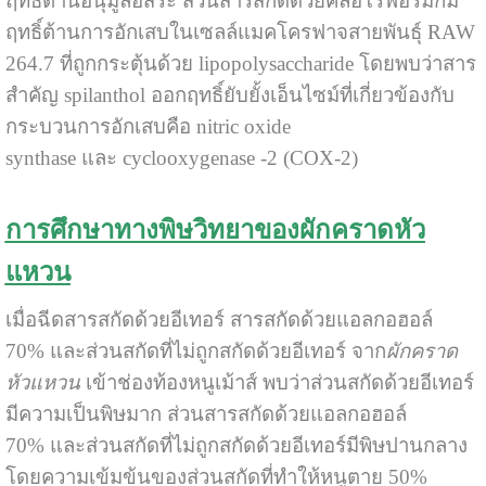
ฤทธิ์ต้านอนุมูลอิสระ ส่วนสารสกัดด้วยคลอโรฟอร์มก็มี
ฤทธิ์ต้านการอักเสบในเซลล์แมคโครฟาจสายพันธุ์ RAW
264.7 ที่ถูกกระตุ้นด้วย lipopolysaccharide โดยพบว่าสาร
สำคัญ spilanthol ออกฤทธิ์ยับยั้งเอ็นไซม์ที่เกี่ยวข้องกับ
กระบวนการอักเสบคือ nitric oxide
synthase และ cyclooxygenase -2 (COX-2)
การศึกษาทางพิษวิทยาของผักคราดหัว
แหวน
เมื่อฉีดสารสกัดด้วยอีเทอร์ สารสกัดด้วยแอลกอฮอล์
70% และส่วนสกัดที่ไม่ถูกสกัดด้วยอีเทอร์ จาก
ผักคราด
หัวแหวน
เข้าช่องท้องหนูเม้าส์ พบว่าส่วนสกัดด้วยอีเทอร์
มีความเป็นพิษมาก ส่วนสารสกัดด้วยแอลกอฮอล์
70% และส่วนสกัดที่ไม่ถูกสกัดด้วยอีเทอร์มีพิษปานกลาง
โดยความเข้มข้นของส่วนสกัดที่ทำให้หนูตาย 50%