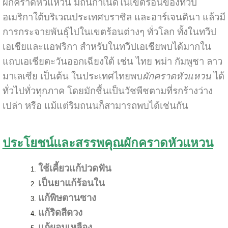
ผักคราดหัวแหวน มีถิ่นกำเนิดในเขตร้อนของทวีป
อเมริกาใต้บริเวณประเทศบราซิล และอาร์เจนตินา แล้วมี
การกระจายพันธุ์ไปในเขตร้อนต่างๆ ทั่วโลก ทั้งในทวีป
เอเชียและแอฟริกา สำหรับในทวีปเอเชียพบได้มากใน
แถบเอเชียตะวันออกเฉียงใต้ เช่น ไทย พม่า กัมพูชา ลาว
มาเลเซีย เป็นต้น ในประเทศไทยพบ
ผักคราดหัวแหวน
ได้
ทั่วไปทั่วทุกภาค โดยมักชื้นเป็นวัชพืชตามที่รกร้างว่าง
เปล่า หรือ แม้แต่ริมถนนก็สามารถพบได้เช่นกัน
ประโยชน์และสรรพคุณผักคราดหัวแหวน
ใช้เคี้ยวแก้ปวดฟัน
เป็นยาแก้ร้อนใน
แก้พิษตานซาง
แก้ริดสีดวง
แก้ผอมเหลือง