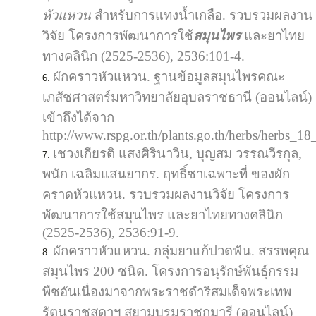
หัวแหวน
สำหรับการแทงน้ำเกลือ. รวบรวมผลงาน
วิจัย โครงการพัฒนาการใช้
สมุนไพร
และยาไทย
ทางคลินิก (2525-2536), 2536:101-4.
ผักคราวหัวแหวน. ฐานข้อมูลสมุนไพรคณะ
เภสัชศาสตร์มหาวิทยาลัยอุบลราชธานี (ออนไลน์)
เข้าถึงได้จาก
http://www.rspg.or.th/plants.go.th/herbs/herbs_1
เชวงเกียรติ แสงศิรินาวิน, บุญสม วรรณวีรกุล,
พนัก เฉลิมแสนยากร. ฤทธิ์ชาเฉพาะที่ ของผัก
คราดหัวแหวน. รวบรวมผลงานวิจัย โครงการ
พัฒนาการใช้สมุนไพร และยาไทยทางคลินิก
(2525-2536), 2536:91-9.
ผักคราวหัวแหวน. กลุ่มยาแก้ปวดฟัน. สรรพคุณ
สมุนไพร 200 ชนิด. โครงการอนุรักษ์พันธุ์กรรม
พืชอันเนื่องมาจากพระราชดำริสมเด็จพระเทพ
รัตนราชสุดาฯ สยามบรมราชกุมารี (ออนไลน์)