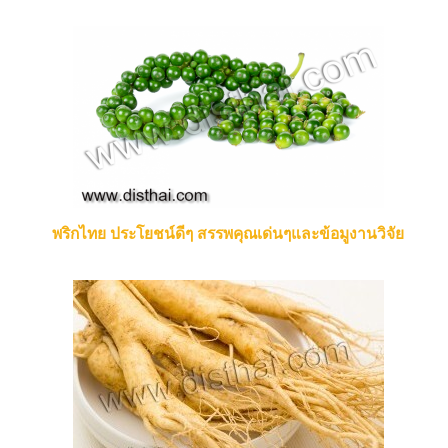
พริกไทย ประโยชน์ดีๆ สรรพคุณเด่นๆและข้อมูงานวิจัย