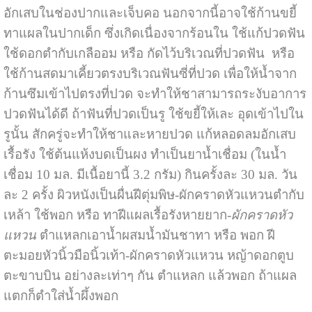
อักเสบในช่องปากและเจ็บคอ นอกจากนี้อาจใช้ก้านขยี้
ทาแผลในปากเด็ก ซึ่งเกิดเนื่องจากร้อนใน ใช้แก้ปวดฟัน
ใช้ดอกตำกับเกลืออม หรือ กัดไว้บริเวณที่ปวดฟัน หรือ
ใช้ก้านสดมาเคี้ยวตรงบริเวณฟันซี่ที่ปวด เพื่อให้น้ำจาก
ก้านซึมเข้าไปตรงที่ปวด จะทำให้ชาสามารถระงับอาการ
ปวดฟันได้ดี ถ้าฟันที่ปวดเป็นรู ใช้ขยี้ให้เละ อุดเข้าไปใน
รูนั้น สักครู่จะทำให้ชาและหายปวด แก้หลอดลมอักเสบ
เรื้อรัง ใช้ต้นแห้งบดเป็นผง ทำเป็นยาน้ำเชื่อม (ในน้ำ
เชื่อม 10 มล. มีเนื้อยานี้ 3.2 กรัม) กินครั้งละ 30 มล. วัน
ละ 2 ครั้ง ผิวหนังเป็นผื่นฝีตุ่มพิษ-ผักคราดหัวแหวนตำกับ
เหล้า ใช้พอก หรือ ทาฝีแผลเรื้อรังหายยาก-
ผักคราดหัว
แหวน
ตำแหลกเอาน้ำผสมน้ำมันชาทา หรือ พอก ฝี
ตะมอยหัวนิ้วมือนิ้วเท้า-ผักคราดหัวแหวน หญ้าดอกตูบ
ตะขาบบิน อย่างละเท่าๆ กัน ตำแหลก แล้วพอก ถ้าแผล
แตกก็ตำใส่น้ำผึ้งพอก