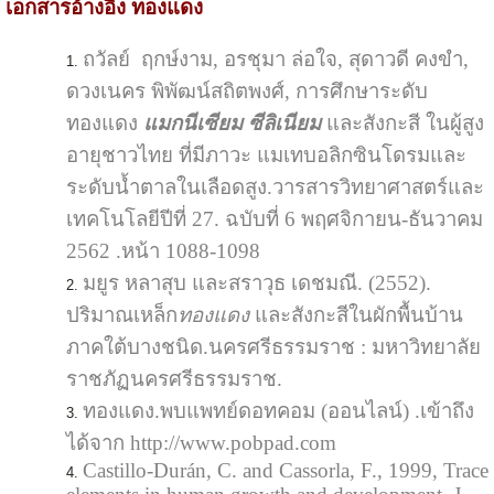
เอกสารอ้างอิง ทองแดง
ถวัลย์ ฤกษ์งาม, อรชุมา ล่อใจ, สุดาวดี คงขำ,
ดวงเนคร พิพัฒน์สถิตพงศ์, การศึกษาระดับ
ทองแดง
แมกนีเซียม
ซีลิเนียม
และสังกะสี ในผู้สูง
อายุชาวไทย ที่มีภาวะ แมเทบอลิกซินโดรมและ
ระดับน้ำตาลในเลือดสูง.วารสารวิทยาศาสตร์และ
เทคโนโลยีปีที่ 27. ฉบับที่ 6 พฤศจิกายน-ธันวาคม
2562 .หน้า 1088-1098
มยูร หลาสุบ และสราวุธ เดชมณี. (2552).
ปริมาณเหล็ก
ทองแดง
และสังกะสีในผักพื้นบ้าน
ภาคใต้บางชนิด.นครศรีธรรมราช : มหาวิทยาลัย
ราชภัฏนครศรีธรรมราช.
ทองแดง.พบแพทย์ดอทคอม (ออนไลน์) .เข้าถึง
ได้จาก http://www.pobpad.com
Castillo-Durán, C. and Cassorla, F., 1999, Trace