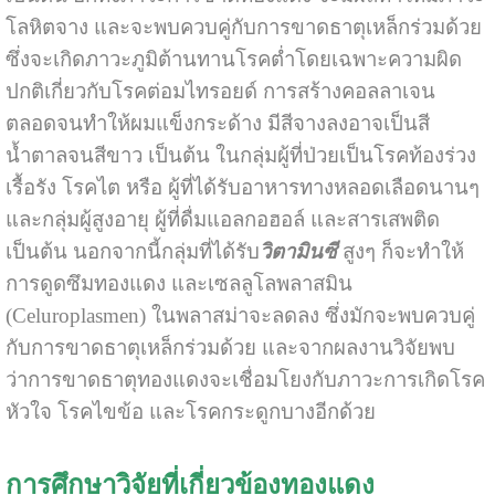
โลหิตจาง และจะพบควบคู่กับการขาดธาตุเหล็กร่วมด้วย
ซึ่งจะเกิดภาวะภูมิต้านทานโรคต่ำโดยเฉพาะความผิด
ปกติเกี่ยวกับโรคต่อมไทรอยด์ การสร้างคอลลาเจน
ตลอดจนทำให้ผมแข็งกระด้าง มีสีจางลงอาจเป็นสี
น้ำตาลจนสีขาว เป็นต้น ในกลุ่มผู้ที่ป่วยเป็นโรคท้องร่วง
เรื้อรัง โรคไต หรือ ผู้ที่ได้รับอาหารทางหลอดเลือดนานๆ
และกลุ่มผู้สูงอายุ ผู้ที่ดื่มแอลกอฮอล์ และสารเสพติด
เป็นต้น นอกจากนี้กลุ่มที่ได้รับ
วิตามินซี
สูงๆ ก็จะทำให้
การดูดซึมทองแดง และเซลลูโลพลาสมิน
(Celuroplasmen) ในพลาสม่าจะลดลง ซึ่งมักจะพบควบคู่
กับการขาดธาตุเหล็กร่วมด้วย และจากผลงานวิจัยพบ
ว่าการขาดธาตุทองแดงจะเชื่อมโยงกับภาวะการเกิดโรค
หัวใจ โรคไขข้อ และโรคกระดูกบางอีกด้วย
การศึกษาวิจัยที่เกี่ยวข้องทองแดง