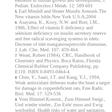
elements in human growth and development, J.
Pediatr. Endocrino.l Metab. 12: 589-601
Earl Mindell and Hester Mundis Armonk.The
New vitamin bible.New York U.S.A;2004
Asayama, K., Kooy, N.W. and Burr, I.M.,
1986, Effect of vitamin E deficiency and
selenium deficiency on insulin secretory reserve
and free radical scavenging systems in islets:
Decrease of islet manganosuperoxide dismutase,
J. Lab. Clin. Med. 107: 459-464.
Weast, Robert (1984). CRC, Handbook of
Chemistry and Physics. Boca Raton, Florida:
Chemical Rubber Company Publishing. pp.
E110. ISBN 0-8493-0464-4.
Chen, Y., Saari, J.T. and Kang, Y.J., 1994,
Weak antioxidant defenses make the heart a target
for damage in copperdeficient rats, Free Radic.
Biol. Med. 17: 529-536
Vom Himmel Kommt., Zum Himmel Steigt.,
Und wieder nieder., Zur Erde' muss and Ewig
wechselnd. Health risks of water and sanitation.