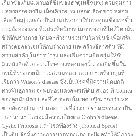
เกี่ยวข้องกับเมตาบอลิซึมของ
ธาตุเหล็ก
(Fe) ควบคุมการ
แสดงออกของยีน เม็ดเลือดขาว หลอดเลือดขาว หลอด
เลือดใหญ่ และยังเป็นส่วนประกอบให้กระดูกแข็งแรงขึ้น
และยังทองแดงเพิ่มประสิทธิภาพในการออกซิไดส์วิตามิน
ซีให้กับร่างกาย โดยจะทำงานร่วมกับวิตามินซี เพื่อเสริม
สร้างคอลลาเจนให้กับร่างกาย และสร้างอีลาสติน ที่มี
ความสำคัญในการบำรุง และเพิ่มความยืดหยุ่นให้กับ
ผิวหนังอีกด้วย ส่วนโทษของทองแดงนั้น จะเกิดขึ้นใน
กรณีที่ร่างกายมีภาวะสะสมทองแดงมากๆ หรือ กลุ่มที่
เรียกว่า Wilson’s disease ซึ่งเป็นโรคที่มีความผิดปกติ
ทางพันธุกรรม จะพบทองแดงสะสมที่ตับ สมอง ที่ Cornea
ของลูกนัยน์ตา และที่ไต จะพบในเพศหญิงมากกว่าเพศ
ชายอัตราส่วน 4:1 และภาวะที่ร่างกายขาด
ทองแดง
เป็น
เวลานานๆ โดยจะมีความเสี่ยงต่อ Crohn’s disease,
Cystic Fribrosis และโรคท้องร่วง (Tropical Sprue)
เป็นต้น อีกทั้งภาวะการขาดทองแดง จะมีผลทำให้มีภาวะ