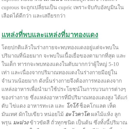
cuprous จะถูกเปลี่ยนเป็น cupric เพราะจับกับอัลบูมินใน
เลือดได้ดีกว่า และเสถียรกว่า
แหล่งที่พบและแหล่งที่มาทองแดง
โดยปกติแล้วในร่างกายจะพบทองแดงอยู่แต่จะพบใน
ปริมาณที่น้อยมาก จะพบในเนื้อเยื่อของตามากที่สุด และ
ในเด็ก ทารกจะพบทองแดงในตับมากกว่าผู้ใหญ่ 5-10
เท่า และเนื่องจากปริมาณทองแดงในร่างกายมีอยู่ใน
จำนวนน้อยมาก ดังนั้นร่างกายจึงต้องการทองแดงจาก
แหล่งอาหารเพื่อนำมาใช้ประโยชน์ในการบวนการต่างๆ
ของร่างกาย ซึ่งแหล่งอาหารที่มีปริมาณทองแดงสูง ได้แก่
ตับ ไข่แดง อาหารทะเล และ
โกโก้
ช็อคโกแลต เห็ด
มันเทศ ผักใบเขียว หน่อยไม้
อะโวคาโด
ผลไม้แห้ง ลูก
พรุน
มะม่ว
ง
ข้าวขัดสี ถั่วทุกชนิด เป็นต้น ซึ่งทั้งนี้ปริมาณ