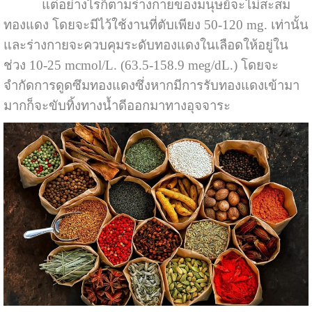
แต่อย่างไรก็ตามร่างกายของมนุษย์จะไม่สะสม
ทองแดง โดยจะมีไว้ใช้งานที่ตับเพียง 50-120 mg. เท่านั้น
และร่างกายจะควบคุมระดับทองแดงในเลือดให้อยู่ใน
ช่วง 10-25 mcmol/L. (63.5-158.9 meg/dL.) โดยจะ
จำกัดการดูดซึมทองแดงซึ่งหากมีการรับทองแดงเข้ามา
มากก็จะขับทิ้งทางน้ำดีออกมาทางอุจจาระ