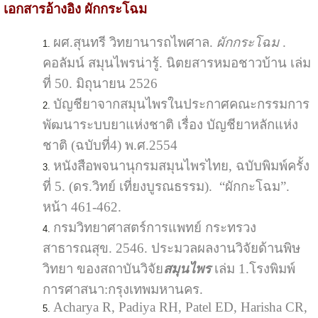
เอกสารอ้างอิง ผักกระโฉม
ผศ.สุนทรี วิทยานารถไพศาล.
ผักกระโฉม
.
คอลัมน์ สมุนไพรน่ารู้. นิตยสารหมอชาวบ้าน เล่ม
ที่ 50. มิถุนายน 2526
บัญชียาจากสมุนไพรในประกาศคณะกรรมการ
พัฒนาระบบยาแห่งชาติ เรื่อง บัญชียาหลักแห่ง
ชาติ (ฉบับที่4) พ.ศ.2554
หนังสือพจนานุกรมสมุนไพรไทย, ฉบับพิมพ์ครั้ง
ที่ 5. (ดร.วิทย์ เที่ยงบูรณธรรม). “ผักกะโฉม”.
หน้า 461-462.
กรมวิทยาศาสตร์การแพทย์ กระทรวง
สาธารณสุข. 2546. ประมวลผลงานวิจัยด้านพิษ
วิทยา ของสถาบันวิจัย
สมุนไพร
เล่ม 1.โรงพิมพ์
การศาสนา:กรุงเทพมหานคร.
Acharya R, Padiya RH, Patel ED, Harisha CR,