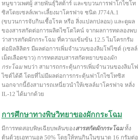
หนูขาวเพศผู้ สายพันธุ์วิสต้าร์ และขบวนการฟาโกไซโท
ซิสโดยเซลล์เพาะเลี้ยงมาโครฟาจ ชนิด J774A.1
(ขบวนการจับกินเชื้อโรค หรือ สิ่งแปลกปลอม) และดูผล
ของสารสกัดต่อการผลิตไซโตไคน์ จากผลการทดลองพบ
ว่าสารสกัดผักกระโฉม ที่ความเข้มข้น 12.5 ไมโครกรัม
ต่อมิลลิลิตร มีผลต่อการเพิ่มจำนวนของลิมโฟไซต์ (เซลล์
เม็ดเลือดขาว) การทดสอบสารสกัดหยาบของ
ผัก
กระโฉม
พบว่า สามารถกระตุ้นการเพิ่มจำนวนของลิมโฟ
ไซต์ได้ดี โดยที่ไม่มีผลต่อการกระตุ้นฟาโกไซโทซิส
นอกจากนี้ยังสามารถเหนี่ยวนำให้เซลล์มาโครฟาจ หลั่ง
IL-12 ได้มากด้วย
การศึกษาทางพิษวิทยาของผักกระโฉม
มีการทดสอบพิษเฉียบพลันของ
สารสกัดผักกระโฉม
ทั้ง
ต้นด้วยเอทานอล 50% โดยให้หนูกินในขนาด 16 กรัมต่อ