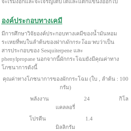
จะเริ่มงอกและจะเจริญเติบโตและแตกแขนงออกไป
องค์ประกอบทางเคมี
มีการศึกษาวิจัยองค์ประกอบทางเคมีของน้ำมันหอม
ระเหยที่พบในลำต้นของฝาก
ผักกระโฉม
พบว่าเป็น
สารประกอบของ Sesquiterpene และ
phenylpropane
นอกจากนี้ผักกระโฉมยังมีคุณค่าทาง
โภชนาการดังนี้
คุณค่าทางโภชนาการของผักกระโฉม (ใบ , ลำต้น : 100
กรัม)
พลังงาน 24 กิโล
แคลลอรี่
โปรตีน 1.4
มิลลิกรัม