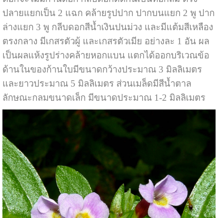
ปลายแยกเป็น 2 แฉก คล้ายรูปปาก ปากบนแยก 2 พู ปาก
ล่างแยก 3 พู กลีบดอกสีน้ำเงินปนม่วง และมีแต้มสีเหลือง
ตรงกลาง มีเกสรตัวผู้ และเกสรตัวเมีย อย่างละ 1 อัน ผล
เป็นผลแห้งรูปร่างคล้ายหอกแบน แตกได้ออกบริเวณข้อ
ด้านในของก้านใบมีขนาดกว้างประมาณ 3 มิลลิเมตร
และยาวประมาณ 5 มิลลิเมตร ส่วนเมล็ดมีสีน้ำตาล
ลักษณะกลมขนาดเล็ก มีขนาดประมาณ 1-2 มิลลิเมตร