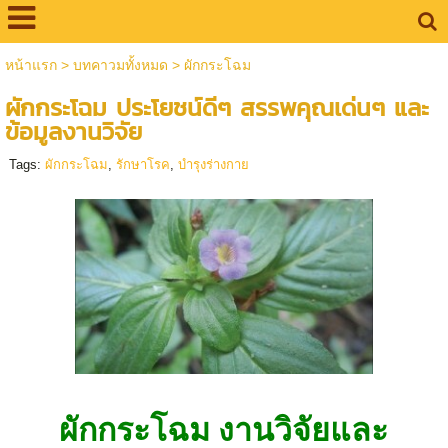
หน้าแรก
>
บทคาวมทั้งหมด
>
ผักกระโฉม
ผักกระโฉม ประโยชน์ดีๆ สรรพคุณเด่นๆ และ
ข้อมูลงานวิจัย
Tags:
ผักกระโฉม
,
รักษาโรค
,
บำรุงร่างกาย
ผักกระโฉม งานวิจัยและ