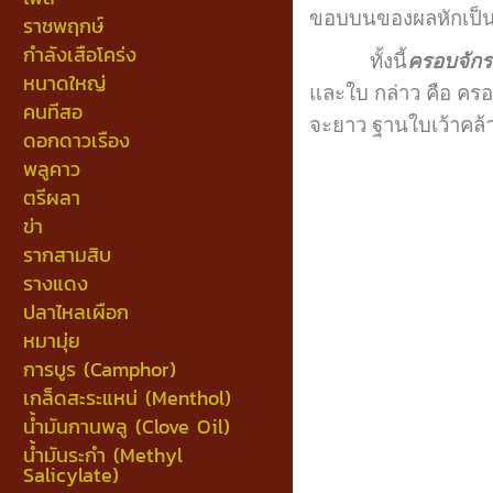
ขอบบนของผลหักเป็นม
ราชพฤกษ์
กำลังเสือโคร่ง
ทั้งนี้
ครอบจัก
หนาดใหญ่
และใบ กล่าว คือ ครอ
คนทีสอ
จะยาว ฐานใบเว้าคล้าย
ดอกดาวเรือง
พลูคาว
ตรีผลา
ข่า
รากสามสิบ
รางแดง
ปลาไหลเผือก
หมามุ่ย
การบูร (Camphor)
เกล็ดสะระแหน่ (Menthol)
น้ำมันกานพลู (Clove Oil)
น้ำมันระกำ (Methyl
Salicylate)