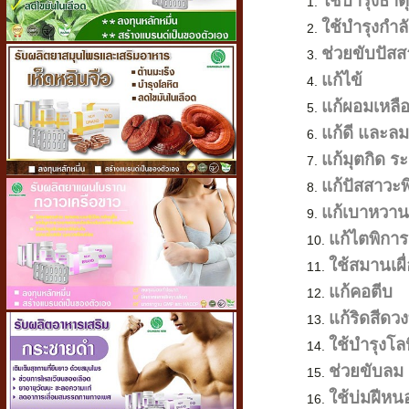
ใช้บำรุงธาตุ
ใช้บำรุงกำลั
ช่วยขับปัส
แก้ไข้
แก้ผอมเหลื
แก้ดี และลม
แก้มุตกิด ร
แก้ปัสสาวะพ
แก้เบาหวาน
แก้ไตพิการ
ใช้สมานเผื
แก้คอตีบ
แก้ริดสีดว
ใช้บำรุงโล
ช่วยขับลม
ใช้บ่มฝีหน