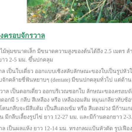
องครอบจักรวาล
ไม้พุ่มขนาดเล็ก มีขนาดความสูงของต้นได้ถึง 2.5 เมตร ลำ
ยาว 2-5 มม. ขึ้นปกคลุม
ใบเดี่ยว ออกแบบเชิงสลับลักษณะของใบเป็นรูปหัวใจสี
คล้ายซี่ฟันหยาบๆ (dentate) มีขนปกคลุมทั่วไป แต่ด้าน
ป็นดอกเดี่ยว ออกบริเวณซอกใบ ลักษณะของ
ครอบจ
บดอกมี 5 กลีบ สีเหลือง หรือ เหลืองอมส้ม หมุนเกลียวทับซ
นกลีบจะมีสีแต้ม เป็นสีแดงเข้ม หรือ สีแดงม่วง มีก้านเก
ส้น มีกลีบเลี้ยงรูปไข่ ยาว 12-27 มม. และมีก้านดอกยาว 2-3
ผลแห้ง ยาว 12-14 มม. ทรงกลมแป้นหัวตัด รูปเฟือง มีฟ