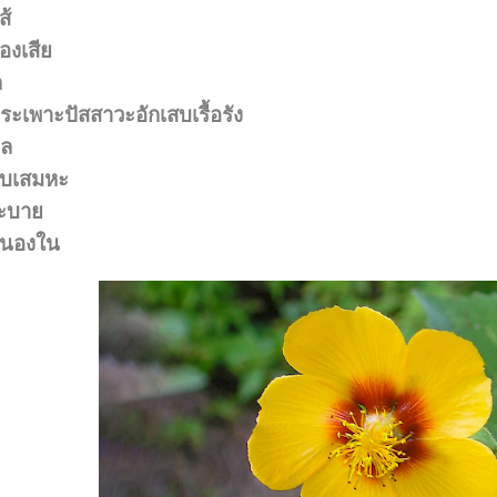
ส้
องเสีย
ก
ระเพาะปัสสาวะอักเสบเรื้อรัง
ผล
ับเสมหะ
ระบาย
หนองใน