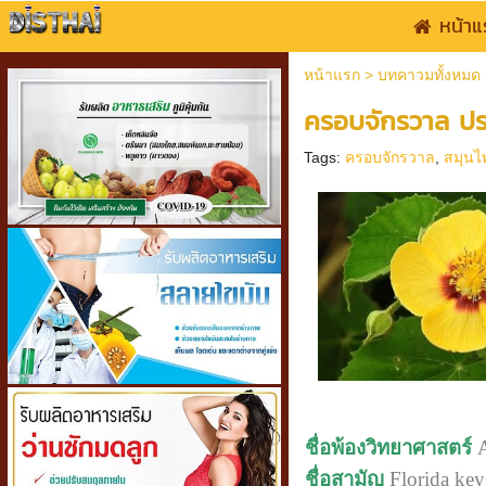
หน้าแ
หน้าแรก
>
บทคาวมทั้งหมด
ครอบจักรวาล ประ
Tags:
ครอบจักรวาล
,
สมุนไ
ชื่อพ้องวิทยาศาสตร์
A
ชื่อสามัญ
Florida key