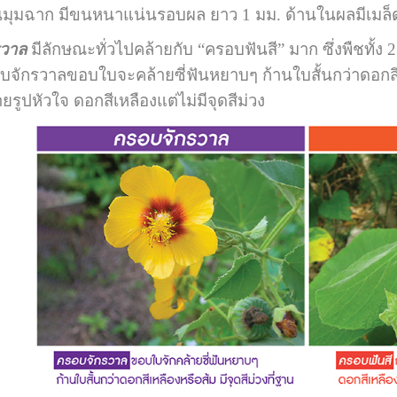
ุมฉาก มีขนหนาแน่นรอบผล ยาว 1 มม. ด้านในผลมีเมล็ด
รวาล
มีลักษณะทั่วไปคล้ายกับ “ครอบฟันสี” มาก ซึ่งพืชทั้
บจักรวาลขอบใบจะคล้ายซี่ฟันหยาบๆ ก้านใบสั้นกว่าดอกสีเหล
รูปหัวใจ ดอกสีเหลืองแต่ไม่มีจุดสีม่วง