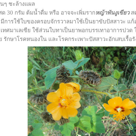
อุ่นๆ ชะล้างแผล
ด 30 กรัม ต้มน้ำดื่ม หรือ อาจจะเพิ่มราก
หญ้าพันงูเขียว
ส
ารใช้ใบของครอบจักรวาลมาใช้เป็นยาขับปัสสาวะ แก้อา
เทศมาเลเซีย ใช้ส่วนใบทาเป็นยาพอกบรรเทาอาการปวด ใช้
ย รักษาโรคหนองใน และโรคกระเพาะปัสสาวะอักเสบเรื้อรั