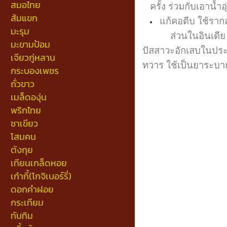
สมอไทย
ครั้ง ร่วมกับเอาน้ำ
ส้มแขก
แก้คอตีบ ใช้รากส
มะรุม
ส่วนในอินเดีย มีก
มะขามป้อม
ปัสสาวะอักเสบในประ
เจียวกู่หลาน
ทวาร ใช้เป็นยาระบา
กระบองเพชร
ถั่วขาว
เมล็ดองุ่น
พริกไทย
ชาเขียว
โสมคน
ตังกุย
เทียนเกล็ดหอย
เก๋ากี้(โกจิเบอร์รี่)
ดอกคำฝอย
กระเทียม
ทับทิม