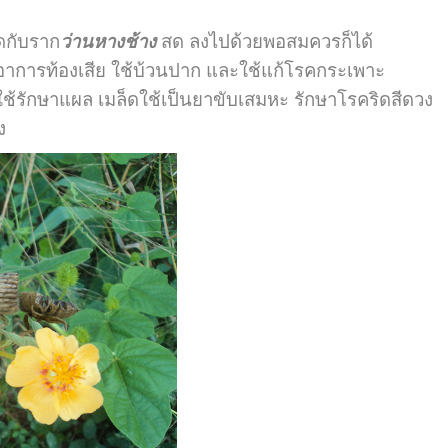
ดกับราก
ว่านหางช้าง
สด ลงไปด้วยพอสมควรก็ได้
การท้องเสีย ใช้บ้วนปาก และใช้แก้โรคกระเพาะ
รักษาแผล เมล็ดใช้เป็นยาขับเสมหะ รักษาโรคริดสีดวง
ง