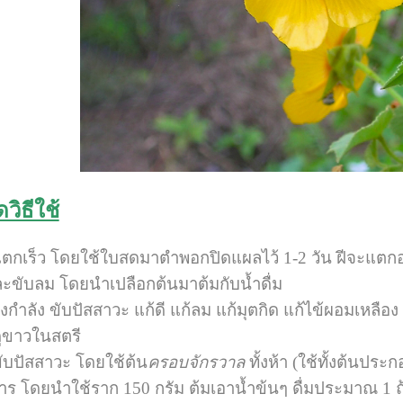
ิธีใช้
้แตกเร็ว โดยใช้ใบสดมาตำพอกปิดแผลไว้ 1-2 วัน ฝีจะแต
ะขับลม โดยนำเปลือกต้นมาต้มกับน้ำดื่ม
รุงกำลัง ขับปัสสาวะ แก้ดี แก้ลม แก้มุตกิด แก้ไข้ผอมเห
ะดูขาวในสตรี
ับปัสสาวะ โดยใช้ต้น
ครอบจักรวาล
ทั้งห้า (ใช้ทั้งต้นประ
าร โดยนำใช้ราก 150 กรัม ต้มเอาน้ำข้นๆ ดื่มประมาณ 1 ถ้ว