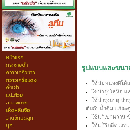
หน้าแรก
กระชายดำ
รูปแบบและขนาดว
กวาวเครือขาว
กวาวเครือแดง
ใช้บ่มหนองฝีให
ถั่งเช่า
ใชบำรุงโลหิต แล
แปะก๊วย
ใช้บำรุงธาตุ บำ
สมอพิเภก
ต้มกับน้ำดื่ม แก้ร
เห็ดหลินจือ
ว่านชักมดลูก
ใช้แก้เบาหวาน ข
บุก
ใช้แก้ริดสีดวงทว