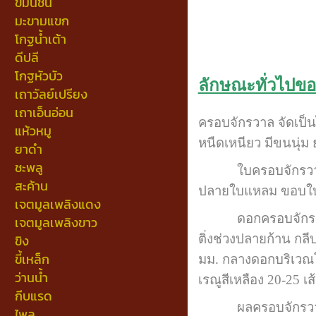
ขมิ้นชัน
มะขามแขก
โกฐน้ำเต้า
ดีปลี
โกฐหัวบัว
ลักษณะทั่วไปข
เถาวัลย์เปรียง
เถาเอ็นอ่อน
ครอบจักรวาล จัดเป็น
แห้วหมู
หนืดเหนียว มีขนนุ่ม 
ยาดำ
ชะพลู
ใบครอบจักรวาล เป็น
สะค้าน
ปลายใบแหลม ขอบใบจัก
เจตมูลเพลิงแดง
ดอกครอบจักรวาล เ
เจตมูลเพลิงขาว
ติ่งช่วงปลายก้าน กลี
ขิง
ขี้เหล็ก
มม. กลางดอกบริเวณโค
ว่านน้ำ
เรณูสีเหลือง 20-25 เ
กีบแรด
ผลครอบจักรวาล เป็น
ไพล