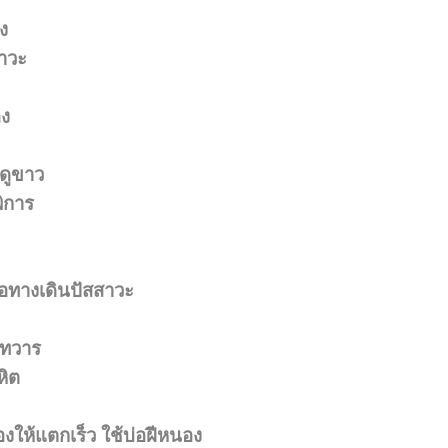
ง
สาวะ
อง
ะดูขาว
ิการ
่อทางเดินปัสสาวะ
งทวาร
หิต
องให้แตกเร็ว
ใช้บ่อฝีหนอง