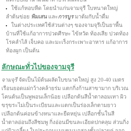
ใช้แก้หอบหืด โดยนำแก่นจามจุรี ใบหนาดใหญ่
ลำต้นข่อย
พิมเสน
และ
การบูร
มาต้มกับน้ำดื่ม
ในต่างประเทศใช้ส่วนต่างๆ ของจามจุรีเป็นยาพื้น
บ้านที่ใช้แก้อาการปวดศีรษะ ไข้หวัด ท้องเสีย ปวดท้อง
โรคลำไส้ เจ็บคอ และมะเร็งกระเพาะอาหาร แก้อาการ
ท้องผูก เป็นต้น
ลักษณะทั่วไปของจามจุรี
จามจุรี
จัดเป็นไม้ต้นผลัดใบขนาดใหญ่ สูง 20-40 เมตร
เรือนยอดแผ่กว้างคล้ายร่ม แตกกิ่งก้านสาขามาก บริเวณ
โคนต้นเป็นพูพอนเล็กน้อย
เปลือกต้นสีน้ำตาลอมเทา ผิว
ขรุขระไม่เป็นระเบียนและแตกเป็นร่องเล็กตามยาว
เปลือกต้นค่อนข้างหนาและยืดหยุ่น เปลือกชั้นในสี
น้ำตาลอ่อนถึงสีชมพู กิ่งอ่อนมีขนละเอียดปกคลุม ส่วนกิ่ง
แก่ผิวเกลี้ยง ใบประกอบแบบขนนกสองชั้นปลายคู่ ออก