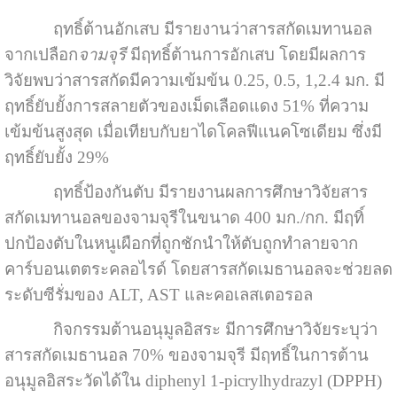
ฤทธิ์ต้านอักเสบ มีรายงานว่าสารสกัดเมทานอล
จากเปลือก
จามจุรี
มีฤทธิ์ต้านการอักเสบ โดยมีผลการ
วิจัยพบว่าสารสกัดมีความเข้มข้น 0.25, 0.5, 1,2.4 มก. มี
ฤทธิ์ยับยั้งการสลายตัวของเม็ดเลือดแดง 51% ที่ความ
เข้มข้นสูงสุด เมื่อเทียบกับยาไดโคลฟีแนคโซเดียม ซึ่งมี
ฤทธิ์ยับยั้ง 29%
ฤทธิ์ป้องกันตับ มีรายงานผลการศึกษาวิจัยสาร
สกัดเมทานอลของจามจุรีในขนาด 400 มก./กก. มีฤทิ์
ปกป้องตับในหนูเผือกที่ถูกชักนำให้ตับถูกทำลายจาก
คาร์บอนเตตระคลอไรด์ โดยสารสกัดเมธานอลจะช่วยลด
ระดับซีรั่มของ ALT, AST และคอเลสเตอรอล
กิจกรรมต้านอนุมูลอิสระ มีการศึกษาวิจัยระบุว่า
สารสกัดเมธานอล 70% ของจามจุรี มีฤทธิ์ในการต้าน
อนุมูลอิสระวัดได้ใน diphenyl 1-picrylhydrazyl (DPPH)