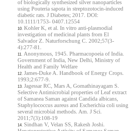
of biologically synthesized silver nanoparticles
using Pouteria sapota in streptozotocin-induced
diabetic rats. J Diabetes; 2017. DOI:
10.1111/1753- 0407.12554
Kohler K, et al. In vitro anti-plasmodial
investigation of medicinal plants from El
Salvador Z. Naturforschung C. 2002;57(3-
4):277-81.
Anonymous, 1945. Pharmacopoeia of India.
Government of India, New Delhi, Ministry of
Health and Family Welfare
James-Duke A. Handbook of Energy Crops.
1993;2:677-9.
Jagessar RC, Mars A, Gomathinayagam S.
Selective Antimicrobial properties of Leaf extract
of Samanea Saman against Candida albicans,
Staphylococcus aureus and Escherichia coli using
several microbial methods. Am. J Sci.
2011;7(3):108-19
Sindhan V, Velan SS, Rakesh Joshi.
Hepatoprotective Activity of Samanea Saman