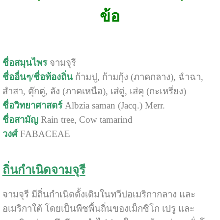
ข้อ
ชื่อสมุนไพร
จามจุรี
ชื่ออื่นๆ/ชื่อท้องถิ่น
ก้ามปู, ก้ามกุ้ง (ภาคกลาง), ฉำฉา,
สำสา, ตุ๊กตู่, ลัง (ภาคเหนือ), เส่ดู่, เส่คุ (กะเหรี่ยง)
ชื่อวิทยาศาสตร์
Albzia saman (Jacq.) Merr.
ชื่อสามัญ
Rain tree, Cow tamarind
วงศ์
FABACEAE
ถิ่นกำเนิดจามจุรี
จามจุรี มีถิ่นกำเนิดดั้งเดิมในทวีปอเมริกากลาง และ
อเมริกาใต้ โดยเป็นพืชพื้นถิ่นของเม็กซิโก เปรู และ