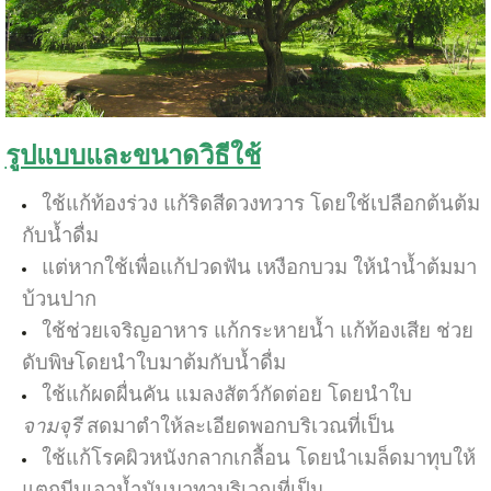
รูปแบบและขนาดวิธีใช้
ใช้แก้ท้องร่วง แก้ริดสีดวงทวาร โดยใช้เปลือกต้นต้ม
กับน้ำดื่ม
แต่หากใช้เพื่อแก้ปวดฟัน เหงือกบวม ให้นำน้ำต้มมา
บ้วนปาก
ใช้ช่วยเจริญอาหาร แก้กระหายน้ำ แก้ท้องเสีย ช่วย
ดับพิษโดยนำใบมาต้มกับน้ำดื่ม
ใช้แก้ผดผื่นคัน แมลงสัตว์กัดต่อย โดยนำใบ
จามจุรี
สดมาตำให้ละเอียดพอกบริเวณที่เป็น
ใช้แก้โรคผิวหนังกลากเกลื้อน โดยนำเมล็ดมาทุบให้
แตกบีบเอาน้ำมันมาทาบริเวณที่เป็น