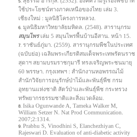
สุธรรม อารีกุล. (2552). องค์ความรู้เรื่องพืชป่าที่
ใช้ประโยชน์ทางภาคเหนือของไทย เล่ม 3.
เชียงใหม่ : มูลนิธิโครงการหลวง.
มูลนิธิมหาวิทยาลัยมหิดล. (2548). สารานุกรม
สมุนไพร
เล่ม 5 สมุนไพรพื้นบ้านอีสาน. หน้า 15.
ราชันย์ภู่มา. (2559). สารานุกรมพืชในประเทศ
(ฉบับย่อ) เฉลิมพระเกียรติสมเด็จพระเทพรัตนราช
สุดาฯ สยามบรมราชกุมารี ทรงเจริญพระชนมายุ
60 พรรษา. กรุงเทพฯ : สำนักงานหอพรรณไม้
สำนักวิจัยการอนุรักษ์ป่าไม้และพันธุ์พืช กรม
อุทยานแห่งชาติ สัตว์ป่าและพันธุ์พืช กระทรวง
ทรัพยากรธรรมชาติและสิ่งแวดล้อม.
Isika Ogunwande A, Tameka Walker M,
William Setzer N. Nat Prod Communication.
2007;2:1314.
Prabhu S, Vinodhini S, Elanchezhiyan C,
Rajeswari D. Evaluation of anti-diabetic activity