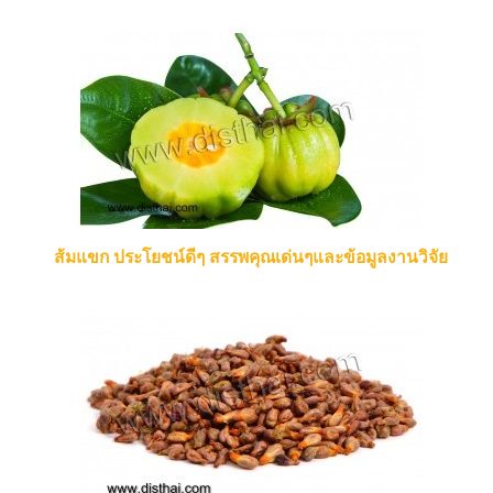
ส้มแขก ประโยชน์ดีๆ สรรพคุณเด่นๆและข้อมูลงานวิจัย