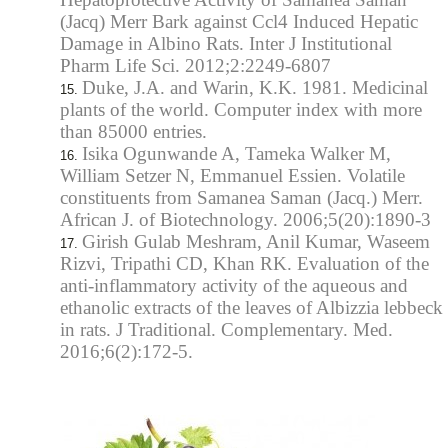
(Jacq) Merr Bark against Ccl4 Induced Hepatic
Damage in Albino Rats. Inter J Institutional
Pharm Life Sci. 2012;2:2249-6807
Duke, J.A. and Warin, K.K. 1981. Medicinal
plants of the world. Computer index with more
than 85000 entries.
Isika Ogunwande A, Tameka Walker M,
William Setzer N, Emmanuel Essien. Volatile
constituents from Samanea Saman (Jacq.) Merr.
African J. of Biotechnology. 2006;5(20):1890-3
Girish Gulab Meshram, Anil Kumar, Waseem
Rizvi, Tripathi CD, Khan RK. Evaluation of the
anti-inflammatory activity of the aqueous and
ethanolic extracts of the leaves of Albizzia lebbeck
in rats. J Traditional. Complementary. Med.
2016;6(2):172-5.