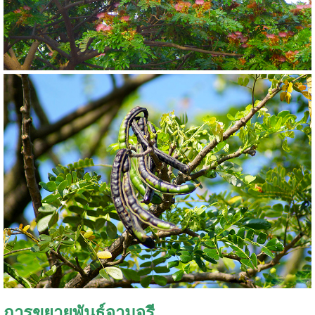
การขยายพันธุ์จามจุรี