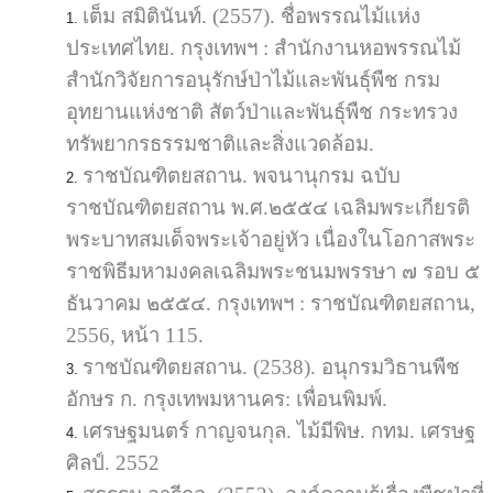
เต็ม สมิตินันท์. (2557). ชื่อพรรณไม้แห่ง
ประเทศไทย. กรุงเทพฯ : สำนักงานหอพรรณไม้
สำนักวิจัยการอนุรักษ์ป่าไม้และพันธุ์พืช กรม
อุทยานแห่งชาติ สัตว์ป่าและพันธุ์พืช กระทรวง
ทรัพยากรธรรมชาติและสิ่งแวดล้อม.
ราชบัณฑิตยสถาน. พจนานุกรม ฉบับ
ราชบัณฑิตยสถาน พ.ศ.๒๕๕๔ เฉลิมพระเกียรติ
พระบาทสมเด็จพระเจ้าอยู่หัว เนื่องในโอกาสพระ
ราชพิธีมหามงคลเฉลิมพระชนมพรรษา ๗ รอบ ๕
ธันวาคม ๒๕๕๔. กรุงเทพฯ : ราชบัณฑิตยสถาน,
2556, หน้า 115.
ราชบัณฑิตยสถาน. (2538). อนุกรมวิธานพืช
อักษร ก. กรุงเทพมหานคร: เพื่อนพิมพ์.
เศรษฐมนตร์ กาญจนกุล. ไม้มีพิษ. กทม. เศรษฐ
ศิลป์. 2552