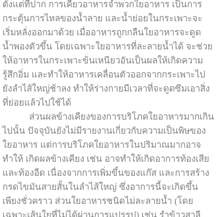
ตั้งแต่ที่ปาก การเคี้ยวอาหารจำพวกใยอาหาร เป็นการ
กระตุ้นการไหลของน้ำลาย และน้ำย่อยในกระเพาะจะ
เริ่มหลั่งออกมาด้วย เมื่ออาหารถูกกลืนใยอาหารจะดูด
น้ำพองตัวขึ้น โดยเฉพาะใยอาหารที่ละลายน้ำได้ จะช่วย
ให้อาหารในกระเพาะข้นเหนียวอันเป็นผลให้เกิดความ
รู้สึกอิ่ม และทำให้อาหารเคลื่อนตัวออกจากกระเพาะไป
ยังลำไส้ใหญ่ช้าลง ทำให้ร่างกายมีเวลาที่จะดูดซึมเอาสิ่ง
ที่ย่อยแล้วไปใช้ได้
ส่วนผลข้างเคียงของการบริโภคใยอาหารมากเกิน
ไปนั้น ปัจจุบันยังไม่มีรายงานเกี่ยวกับความเป็นพิษของ
ใยอาหาร แต่การบริโภคใยอาหารในปริมาณมากอาจ
ทำให้ เกิดผลข้างเคียง เช่น อาจทำให้เกิดอาการท้องเสีย
และท้องอืด เนื่องจากการเพิ่มขึ้นของแก๊ส และการสร้าง
กรดไขมันสายสั้นในลำไส้ใหญ่ ซึ่งอาการนี้จะเกิดขึ้น
เพียงชั่วคราว ส่วนใยอาหารชนิดไม่ละลายน้ำ (โดย
เฉพาะเส้นใยที่ไม่ได้ผ่านการแปรรูป) เช่น รำข้าวสาลี