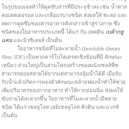
ในรูปของเจลทำให้ดูดซับสารที่มีประจุช้าลง เช่น น้ำตาล
คอเลสเตอรอล และเกลือแร่บางชนิด ส่งผลให้ ชะลอ และ
ลดการดูดซึมของสารอาหารดังกล่าวเข้าสู่ร่างกาย ซึ่ง
ชนิดของใยอาหารประเภทนี้ ได้แก่ กัม เพคติน
เบต้ากลู
แคน
และมิวซิเลจส์ เป็นต้น
ใยอาหารชนิดที่ไม่ละลายน้ำ (Insoluble dietary
fiber, IDF) เป็นพวกคาร์โบไฮเดรตเชิงซ้อนที่มี ลักษณะ
เหนียว ส่วนใหญ่เป็นส่วนโครงสร้างของผนังเซลล์พืช
สามารถย่อยสลายได้ยากแต่สามารถอุ้มน้ำได้ดี เมื่อจับ
กับน้ำแล้วเกิดการพองตัวลักษณะคล้ายฟองน้ำทำให้ช่วย
เพิ่มปริมาตรของกากอาหาร ทำให้กากอ่อนนิ่ม ส่งผลให้
ขับถ่ายได้สะดวกขึ้น ใยอาหารที่ไม่ละลายน้ำมีหลาย
ชนิด ได้แก่ เซลลูโลส เฮมิเซลลูโลส คิวติน และแวกซ์
เป็นต้น