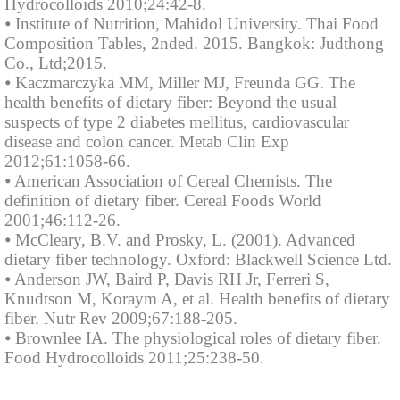
Hydrocolloids 2010;24:42-8.
⦁ Institute of Nutrition, Mahidol University. Thai Food
Composition Tables, 2nded. 2015. Bangkok: Judthong
Co., Ltd;2015.
⦁ Kaczmarczyka MM, Miller MJ, Freunda GG. The
health benefits of dietary fiber: Beyond the usual
suspects of type 2 diabetes mellitus, cardiovascular
disease and colon cancer. Metab Clin Exp
2012;61:1058-66.
⦁ American Association of Cereal Chemists. The
definition of dietary fiber. Cereal Foods World
2001;46:112-26.
⦁ McCleary, B.V. and Prosky, L. (2001). Advanced
dietary fiber technology. Oxford: Blackwell Science Ltd.
⦁ Anderson JW, Baird P, Davis RH Jr, Ferreri S,
Knudtson M, Koraym A, et al. Health benefits of dietary
fiber. Nutr Rev 2009;67:188-205.
⦁ Brownlee IA. The physiological roles of dietary fiber.
Food Hydrocolloids 2011;25:238-50.