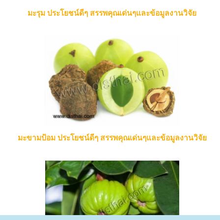
มะรุม ประโยชน์ดีๆ สรรพคุณเด่นๆและข้อมูลงานวิจัย
มะขามป้อม ประโยชน์ดีๆ สรรพคุณเด่นๆและข้อมูลงานวิจัย