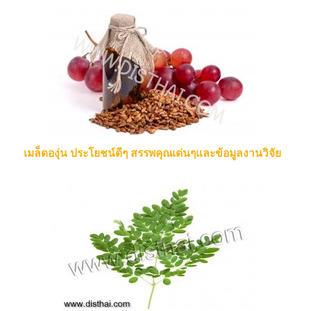
เมล็ดองุ่น ประโยชน์ดีๆ สรรพคุณเด่นๆและข้อมูลงานวิจัย