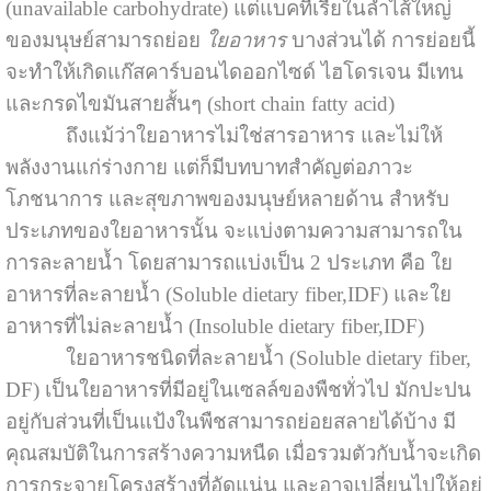
(unavailable carbohydrate) แต่แบคทีเรียในลำไส้ใหญ่
ของมนุษย์สามารถย่อย
ใยอาหาร
บางส่วนได้ การย่อยนี้
จะทำให้เกิดแก๊สคาร์บอนไดออกไซด์ ไฮโดรเจน มีเทน
และกรดไขมันสายสั้นๆ (short chain fatty acid)
ถึงแม้ว่าใยอาหารไม่ใช่สารอาหาร และไม่ให้
พลังงานแก่ร่างกาย แต่ก็มีบทบาทสำคัญต่อภาวะ
โภชนาการ และสุขภาพของมนุษย์หลายด้าน สำหรับ
ประเภทของใยอาหารนั้น จะแบ่งตามความสามารถใน
การละลายน้ำ โดยสามารถแบ่งเป็น 2 ประเภท คือ ใย
อาหารที่ละลายน้ำ (Soluble dietary fiber,IDF) และใย
อาหารที่ไม่ละลายน้ำ (Insoluble dietary fiber,IDF)
ใยอาหารชนิดที่ละลายน้ำ (Soluble dietary fiber,
DF) เป็นใยอาหารที่มีอยู่ในเซลล์ของพืชทั่วไป มักปะปน
อยู่กับส่วนที่เป็นแป้งในพืชสามารถย่อยสลายได้บ้าง มี
คุณสมบัติในการสร้างความหนืด เมื่อรวมตัวกับน้ำจะเกิด
การกระจายโครงสร้างที่อัดแน่น และอาจเปลี่ยนไปให้อยู่