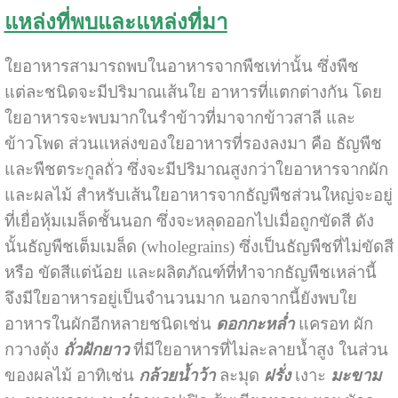
แหล่งที่พบและแหล่งที่มา
ใยอาหารสามารถพบในอาหารจากพืชเท่านั้น ซึ่งพืช
แต่ละชนิดจะมีปริมาณเส้นใย อาหารที่แตกต่างกัน โดย
ใยอาหารจะพบมากในรำข้าวที่มาจากข้าวสาลี และ
ข้าวโพด ส่วนแหล่งของใยอาหารที่รองลงมา คือ ธัญพืช
และพืชตระกูลถั่ว ซึ่งจะมีปริมาณสูงกว่าใยอาหารจากผัก
และผลไม้ สำหรับเส้นใยอาหารจากธัญพืชส่วนใหญ่จะอยู่
ที่เยื่อหุ้มเมล็ดชั้นนอก ซึ่งจะหลุดออกไปเมื่อถูกขัดสี ดัง
นั้นธัญพืชเต็มเมล็ด (wholegrains) ซึ่งเป็นธัญพืชที่ไม่ขัดสี
หรือ ขัดสีแต่น้อย และผลิตภัณฑ์ที่ทำจากธัญพืชเหล่านี้
จึงมีใยอาหารอยู่เป็นจำนวนมาก นอกจากนี้ยังพบใย
อาหารในผักอีกหลายชนิดเช่น
ดอกกะหล่ำ
แครอท
ผัก
กวางตุ้ง
ถั่วฝักยาว
ที่มีใยอาหารที่ไม่ละลายน้ำสูง ในส่วน
ของผลไม้ อาทิเช่น
กล้วยน้ำว้า
ละมุด
ฝรั่ง
เงาะ
มะขาม