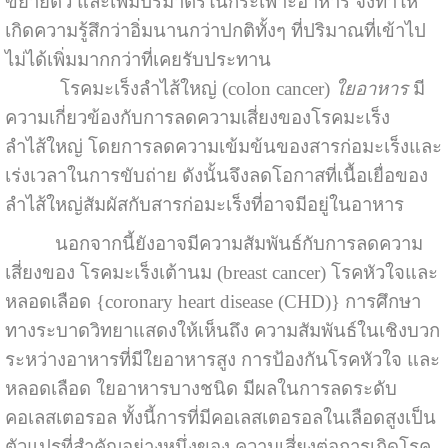
ขยายตัว และเพิ่มปริมาตรในกระเพาะอาหาร จึงทำให้
เกิดความรู้สึกว่าอิ่มนานกว่าปกติทั้งๆ ที่ปริมาณที่เข้าไป
ไม่ได้เพิ่มมากกว่าที่เคยรับประทาน
โรคมะเร็งลำไส้ใหญ่ (colon cancer)
ใยอาหาร
มี
ความเกี่ยวข้องกับการลดความเสี่ยงของโรคมะเร็ง
ลำไส้ใหญ่ โดยการลดความเข้มข้นของสารก่อมะเร็งและ
เร่งเวลาในการขับถ่าย ดังนั้นจึงลดโอกาสที่เนื้อเยื่อของ
ลำไส้ใหญ่สัมผัสกับสารก่อมะเร็งที่อาจมีอยู่ในอาหาร
นอกจากนี้ยังอาจมีความสัมพันธ์กับการลดความ
เสี่ยงของ โรคมะเร็งเต้านม (breast cancer)
โรคหัวใจและ
หลอดเลือด {coronary heart disease (CHD)} การศึกษา
ทางระบาดวิทยาแสดงให้เห็นถึง ความสัมพันธ์ในเชิงบวก
ระหว่างอาหารที่มีใยอาหารสูง การป้องกันโรคหัวใจ และ
หลอดเลือด ใยอาหารบางชนิด มีผลในการลดระดับ
คอเลสเตอรอล ทั้งนี้การที่มีคอเลสเตอรอลในเลือดสูงเป็น
ตัวแปรที่สำคัญอย่างหนึ่งของ ความเสี่ยงต่อการเกิดโรค