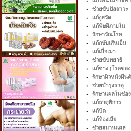
แก้ร้อนในกระหา
ช่วยขับปัสสาวะ
แก้งูสวัด
แก้พิษฝีภายใน
รักษาวัณโรค
แก้กษัยเส้นเอ็น
แก้เบื่อเมา
ช่วยขับพยาธิ
แก้ซาง (โรคของเด
รักษาผิวหนังผื่นค
ช่วยบำรุงธาตุ
รักษาแผลในช่อ
แก้ธาตุพิการ
แก้บิด
แก้ท้องเสีย
ช่วยสมานแผล