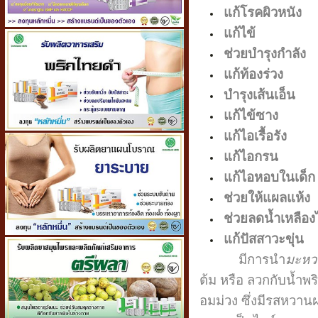
แก้โรคผิวหนัง
แก้ไข้
ช่วยบำรุงกำลัง
แก้ท้องร่วง
บำรุงเส้นเอ็น
แก้ไข้ซาง
แก้ไอเรื้อรัง
แก้ไอกรน
แก้ไอหอบในเด็ก
ช่วยให้แผลแห้ง
ช่วยลดน้ำเหลือ
แก้ปัสสาวะขุ่น
มีการนำ
มะหว
ต้ม หรือ ลวกกับน้ำพริ
อมม่วง ซึ่งมีรสหวาน