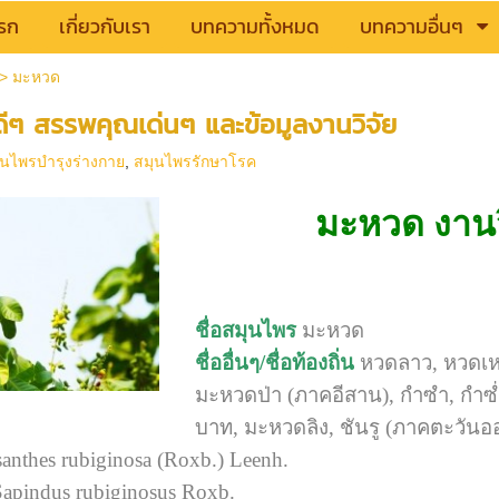
รก
เกี่ยวกับเรา
บทความทั้งหมด
บทความอื่นๆ
>
มะหวด
ีๆ สรรพคุณเด่นๆ และข้อมูลงานวิจัย
ุนไพรบำรุงร่างกาย
,
สมุนไพรรักษาโรค
มะหวด งานว
ชื่อสมุนไพร
มะหวด
ชื่ออื่นๆ/ชื่อท้องถิ่น
หวดลาว, หวดเหล้
มะหวดป่า (ภาคอีสาน), กำซำ, กำซ
บาท, มะหวดลิง, ชันรู (ภาคตะวันอ
anthes rubiginosa (Roxb.) Leenh.
apindus rubiginosus Roxb.