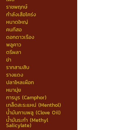
ราชพฤกษ์
กำลังเสือโคร่ง
หนาดใหญ่
คนทีสอ
ดอกดาวเรือง
พลูคาว
ตรีผลา
ข่า
รากสามสิบ
รางแดง
ปลาไหลเผือก
หมามุ่ย
การบูร (Camphor)
เกล็ดสะระแหน่ (Menthol)
น้ำมันกานพลู (Clove Oil)
น้ำมันระกำ (Methyl
Salicylate)