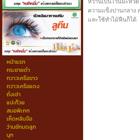
หวานเป็นไวน์มะหวด ใน
ความแข็งปานกลาง สามา
และใช้ทำไม้ฟืนก็ได้
หน้าแรก
กระชายดำ
กวาวเครือขาว
กวาวเครือแดง
ถั่งเช่า
แปะก๊วย
สมอพิเภก
เห็ดหลินจือ
ว่านชักมดลูก
บุก