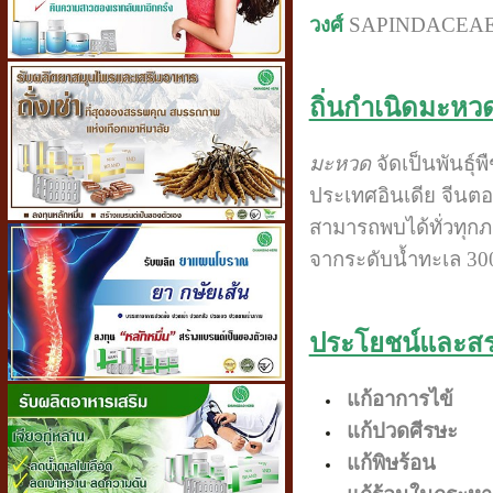
วงศ์
SAPINDACEA
ถิ่นกำเนิดมะหว
มะหวด
จัดเป็นพันธุ์พ
ประเทศอินเดีย จีนต
สามารถพบได้ทั่วทุกภา
จากระดับน้ำทะเล 3
ประโยชน์และส
แก้อาการไข้
แก้ปวดศีรษ
ะ
แก้พิษร้อน