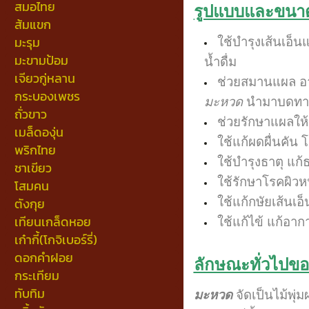
สมอไทย
รูปแบบและขนาดว
ส้มแขก
มะรุม
ใช้บำรุงเส้นเอ็
มะขามป้อม
น้ำดื่ม
เจียวกู่หลาน
ช่วยสมานแผล อา
กระบองเพชร
มะหวด
นำมาบดทา
ถั่วขาว
ช่วยรักษาแผลให้
เมล็ดองุ่น
ใช้แก้ผดผื่นคั
พริกไทย
ใช้บำรุงธาตุ แก้
ชาเขียว
ใช้รักษาโรคผิว
โสมคน
ใช้แก้กษัยเส้นเ
ตังกุย
เทียนเกล็ดหอย
ใช้แก้ไข้ แก้อา
เก๋ากี้(โกจิเบอร์รี่)
ดอกคำฝอย
ลักษณะทั่วไปข
กระเทียม
ทับทิม
มะหวด
จัดเป็นไม้พุ่