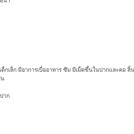
ยน้ำ
็กเล็ก มีอาการเบื่ออาหาร ซึม มีเม็ดขึ้นในปากและคอ ลิ้น
ัน
งปาก