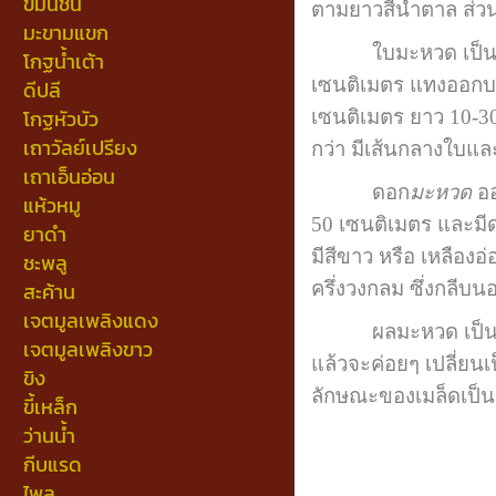
ขมิ้นชัน
ตามยาวสีน้ำตาล ส่วนก
มะขามแขก
ใบมะหวด เป็นใบประ
โกฐน้ำเต้า
เซนติเมตร แทงออกบร
ดีปลี
โกฐหัวบัว
เซนติเมตร ยาว 10-3
เถาวัลย์เปรียง
กว่า มีเส้นกลางใบแ
เถาเอ็นอ่อน
ดอก
มะหวด
ออ
แห้วหมู
50 เซนติเมตร และมี
ยาดำ
มีสีขาว หรือ เหลืองอ
ชะพลู
ครึ่งวงกลม ซึ่งกลีบ
สะค้าน
เจตมูลเพลิงแดง
ผลมะหวด เป็นผลสดแบบ
เจตมูลเพลิงขาว
แล้วจะค่อยๆ เปลี่ยนเ
ขิง
ลักษณะของเมล็ดเป็
ขี้เหล็ก
ว่านน้ำ
กีบแรด
ไพล