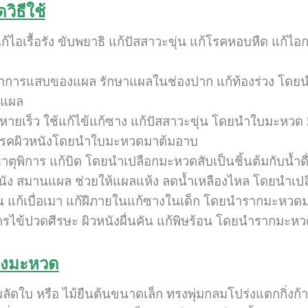
ิธีใช้
นแก้ไอเรื้อรัง ขับพยาธิ แก้ปัสสาวะขุ่น แก้โรคหอบหืด แก
การแสบของแผล รักษาแผลในช่องปาก แก้ท้องร่วง โดยน
แผล
หายเร็ว ใช้แก้ไข้แก้ซาง แก้ปัสสาวะขุ่น โดยนำใบมะหวด 5
น โรคผิวหนังโดยนำใบมะหวดมาต้มอาบ
ธาตุพิการ แก้บิด โดยนำเปลือกมะหวดสับเป็นชิ้นต้มกับน้ำดื
หนัง สมานแผล ช่วยให้แผลแห้ง ลดน้ำเหลืองไหล โดยนำเ
อ็น แก้เบื่อเมา แก้ฝีภายในแก้ซางในเด็ก โดยนำรากมะหวดมา
การไข้ปวดศีรษะ ผิวหนังผื่นคัน แก้พิษร้อน โดยนำรากมะห
องมะหวด
มผลัดใบ หรือ ไม้ยืนต้นขนาดเล็ก ทรงพุ่มกลมโปร่งแตกกิ่งก