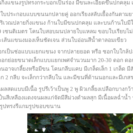
ิ่งแขนงรูปทรงกระบอกเป็นร่อง มีขนละเอียดขึ้นปกคลุม เมื่
กอบแบบขนนกปลายคู่ ออกเรียงสลับเยื้องกันตามยาวข
ิเวณปลายกิ่งแขนง ก้านใบมีขนปกคลุม และบนก้านใบมีใบย
0 เซนติเมตร โคนใบสอบมนปลายใบแหลม ขอบใบเรียบไม่เป็น
ละเส้นแขนงมองเห็นชัดเจน ส่วนใบอ่อนสีน้ำตาลอมเขียว
กเป็นช่อแบบแยกแขนง จากปลายยอด หรือ ซอกใบใกล้ปลา
ดอกย่อยขนาดเล็กแบบแยกเพศจำนวนมาก 20-30 ดอก ดอกย่
่อนอาจเกลี้ยงหรือมีขน โคนกลีบแคบ มีเกล็ดเล็ก 1 เกล็ด มีส
นอก 2 กลีบ จะเล็กกว่ากลีบใน และมีขนที่ด้านนอกและมีเกสร
มีเนื้อ รูปรีเว้าเป็นพู 2 พู ผิวเกลี้ยงเปลือกบางกว้า
ป็นสีเหลืองแดงจนผลแก่จัดมีสีม่วงดำ
ผลสุก มีเนื้อผลฉ่ำน
นรูปทรงรีแกมรูปขอบขนาน