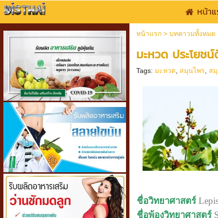
หน้าแ
หน้าแรก
>
บทคาวมทั้งหมด
มะหวด ประโยชน์ด
Tags:
มะหวด
,
สมุนไพร
,
สม
ชื่อวิทยาศาสตร์
Lepis
ชื่อพ้องวิทยาศาสตร์
S