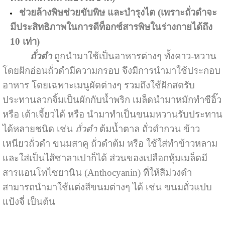
ช่วยล้างพิษช่วยขับพิษ และบำรุงไต (เพราะถั่วดำจะ
มีประสิทธิภาพในการดีท็อกซ์สารพิษในร่างกายได้ถึง
10 เท่า)
ถั่วดำ
ถูกนำมาใช้เป็นอาหารต่างๆ ทั้งคาว-หวาน
โดยฝักอ่อนถั่วดำมีความกรอบ จึงมีการนำมาใช้ประกอบ
อาหาร โดยเฉพาะเมนูผัดต่างๆ รวมถึงใช้ฝักสดรับ
ประทานลวกจิ้มเป็นผักกับน้ำพริก เมล็ดนำมาหมักทำซีอิ๊ว
หรือ เต้าเจี้ยวได้ หรือ นำมาทำเป็นขนมหวานรับประทาน
ได้หลายชนิด เช่น
ถั่วดำ
ต้มน้ำตาล ถั่วดำกวน ข้าว
เหนียวถั่วดำ ขนมสาคู ถั่วดำต้ม หรือ ใช้ใส่ทำข้าวหลาม
และใส่เป็นไส้ซาลาเปาก็ได้ ส่วนของเปลือกหุ้มเมล็ดมี
สารแอนโทไซยานิน (Anthocyanin) ที่ให้สีม่วงดำ
สามารถนำมาใช้แต่งสีขนมต่างๆ ได้ เช่น ขนมถั่วแปบ
แป้งจี่ เป็นต้น