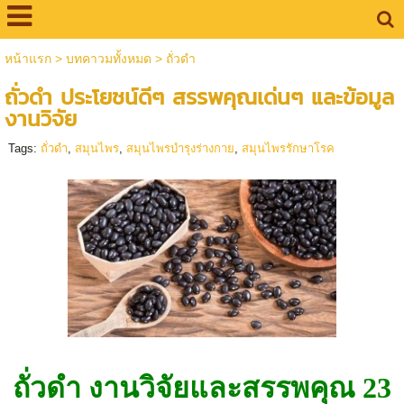
หน้าแรก
>
บทคาวมทั้งหมด
>
ถั่วดำ
ถั่วดำ ประโยชน์ดีๆ สรรพคุณเด่นๆ และข้อมูล
งานวิจัย
Tags:
ถั่วดำ
,
สมุนไพร
,
สมุนไพรบำรุงร่างกาย
,
สมุนไพรรักษาโรค
ถั่วดำ งานวิจัยและสรรพคุณ 23