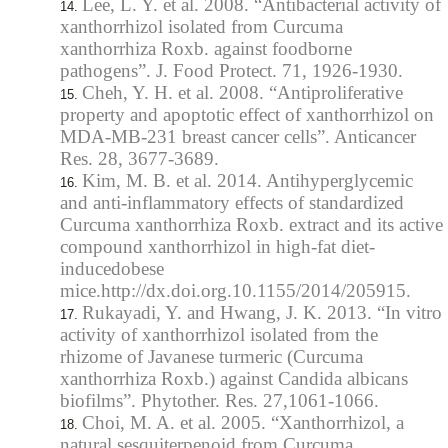
Lee, L. Y. et al. 2008. “Antibacterial activity of
xanthorrhizol isolated from Curcuma
xanthorrhiza Roxb. against foodborne
pathogens”. J. Food Protect. 71, 1926-1930.
Cheh, Y. H. et al. 2008. “Antiproliferative
property and apoptotic effect of xanthorrhizol on
MDA-MB-231 breast cancer cells”. Anticancer
Res. 28, 3677-3689.
Kim, M. B. et al. 2014. Antihyperglycemic
and anti-inflammatory effects of standardized
Curcuma xanthorrhiza Roxb. extract and its active
compound xanthorrhizol in high-fat diet-
inducedobese
mice.http://dx.doi.org.10.1155/2014/205915.
Rukayadi, Y. and Hwang, J. K. 2013. “In vitro
activity of xanthorrhizol isolated from the
rhizome of Javanese turmeric (Curcuma
xanthorrhiza Roxb.) against Candida albicans
biofilms”. Phytother. Res. 27,1061-1066.
Choi, M. A. et al. 2005. “Xanthorrhizol, a
natural sesquiterpenoid from Curcuma