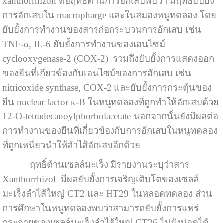
xanthorrhizon ต่อฤทธิ์ต้านการอักเสบพบว่า มีฤทธิ์ยับยั้ง
การอักเสบใน macropharge และในสมองหนูทดลอง โดย
ยับยั้งการทำงานของสารก่อกระบวนการอักเสบ เช่น
TNF-α, IL-6 ยับยั้งการทำงานของเอนไซม์
cyclooxygenase-2 (COX-2) รวมถึงยับยั้งการแสดงออก
ของยีนที่เกี่ยวข้องกับเอนไซม์ของการอักเสบ เช่น
nitricoxide synthase, COX-2 และยับยั้งการกระตุ้นของ
ยีน nuclear factor κ-B ในหนูทดลองที่ถูกทำให้อักเสบด้วย
12-O-tetradecanoylphorbolacetate นอกจากนั้นยังมีผลต่อ
การทำงานของยีนที่เกี่ยวข้องกับการอักเสบในหนูทดลอง
ที่ถูกเหนี่ยวนำให้ลำไส้อักเสบอีกด้วย
ฤทธิ์ต้านเซลล์มะเร็ง มีรายงานระบุว่าสาร
Xanthorrhizol มีผลยับยั้งการเจริญเติบโตของเซลล์
มะเร็งลำไส้ใหญ่ CT2 และ HT29 ในหลอดทดลอง ส่วน
การศึกษาในหนูทดลองพบว่าสามารถยับยั้งการแพร่
กระจายของเซลล์มะเร็งลำไส้ใหญ่ CT26 ไปยังปอดได้