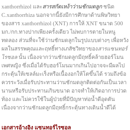
xanthorrhizol และ
สารสกัดเหง้าว่านชักมดลูก
ชนิด
C.xanthorrhiza นอกจากนี้ยังมีการศึกษาด้านพิษวิทยา
ของสาร xanthorrhizol (XNT) การให้ XNT ขนาด 500
มก./กก.ทางปากเพียงครั้งเดียว ไม่พบการตายในหนู
ทดลอง ส่วนที่จะใช้ว่านชักมดลูกในรูปแบบต่างๆ เพื่อหวัง
ผลในสรรพคุณและฤทธิ์ทางเภสัชวิทยาของ
สารแซนทอร์
ไรซอล
นั้น เนื่องจากว่านชักมดลูกมีฤทธิ์คล้ายฮอร์โมน
เพศหญิง ซึ่งเมื่อได้รับฮอร์โมนมากเกินไปอาจจะมีผลไป
กระตุ้นให้เซลล์มะเร็งหรือเนื้องอกให้โตขึ้นได้ รวมถึงข้อ
ควรระวังเมื่อรับประทานว่านชักมดลูกติดต่อกันเป็นเวลา
นานหรือรับประทานเกินขนาด อาจทำให้เกิดอาการปวด
ท้อง และไม่ควรใช้ในผู้ป่วยที่มีปัญหาท่อน้ำดีอุดตัน
เนื่องจากว่านชักมดลูกมีฤทธิ์กระตุ้นทางเดินน้ำดีได้
เอกสารอ้างอิง แซนทอร์ไรซอล