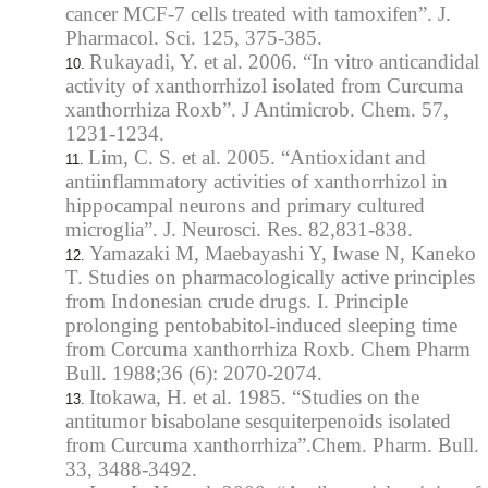
cancer MCF-7 cells treated with tamoxifen”. J.
Pharmacol. Sci. 125, 375-385.
Rukayadi, Y. et al. 2006. “In vitro anticandidal
activity of xanthorrhizol isolated from Curcuma
xanthorrhiza Roxb”. J Antimicrob. Chem. 57,
1231-1234.
Lim, C. S. et al. 2005. “Antioxidant and
antiinflammatory activities of xanthorrhizol in
hippocampal neurons and primary cultured
microglia”. J. Neurosci. Res. 82,831-838.
Yamazaki M, Maebayashi Y, Iwase N, Kaneko
T. Studies on pharmacologically active principles
from Indonesian crude drugs. I. Principle
prolonging pentobabitol-induced sleeping time
from Corcuma xanthorrhiza Roxb. Chem Pharm
Bull. 1988;36 (6): 2070-2074.
Itokawa, H. et al. 1985. “Studies on the
antitumor bisabolane sesquiterpenoids isolated
from Curcuma xanthorrhiza”.Chem. Pharm. Bull.
33, 3488-3492.