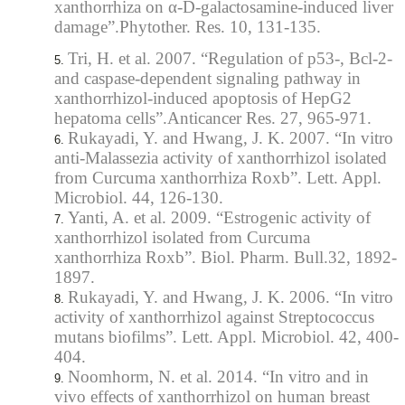
xanthorrhiza on
α-D-galactosamine-induced liver
damage”.Phytother. Res. 10, 131-135.
Tri, H. et al. 2007. “Regulation of p53-, Bcl-2-
and caspase-dependent signaling pathway in
xanthorrhizol-induced apoptosis of HepG2
hepatoma cells”.Anticancer Res. 27, 965-971.
Rukayadi, Y. and Hwang, J. K. 2007. “In vitro
anti-Malassezia activity of xanthorrhizol isolated
from Curcuma xanthorrhiza Roxb”. Lett. Appl.
Microbiol. 44, 126-130.
Yanti, A. et al. 2009. “Estrogenic activity of
xanthorrhizol isolated from Curcuma
xanthorrhiza Roxb”. Biol. Pharm. Bull.32, 1892-
1897.
Rukayadi, Y. and Hwang, J. K. 2006. “In vitro
activity of xanthorrhizol against Streptococcus
mutans biofilms”. Lett. Appl. Microbiol. 42, 400-
404.
Noomhorm, N. et al. 2014. “In vitro and in
vivo effects of xanthorrhizol on human breast