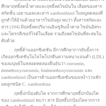
ศึกษาฤทธิ์ลดน้ำตาลและฤทธิ์ลดไขมันใน เลือดของสาร
สกัดชั้น เอธานอลและสาร xanthorrhizol ในหนูทดลองที่
ถูกทำให้อ้วนด้วยอาหารไขมันสูง พบว่า ทั้งสารสกัดและ
สาร (104) มีฤทธิ์ลดปริมาณอินซูลินน้ำตาล ไขมันอิสระ
และไตรกลีเซอร์ไรด์ในเลือด รวมถึงลดไขมันที่สะสมใน
ตับด้วย
ฤทธิ์ต้านออกซิเดชัน มีการศึกษาการยับยั้งการ
เกิดออกซิเดชันในไลโพโปรตีนความหนาแน่นต่ำ (LDL)
ของมนุษย์ในหลอดทดลองยืนยันว่า curcumin,
demethoxycurcumin, bisdemethoxycurcumin และ
xanthorrhizol เป็นสารต้านออกซิเดชันของเหง้าว่านชัก
มดลูกชนิด C. xanthorrhiza
ฤทธิ์ปกป้องตับไต จากการศึกษาฤทธิ์ปกป้องไต
ของ
xanthorrhizo
l
พบว่า สาร มีฤทธิ์ปกป้องไตจากการ