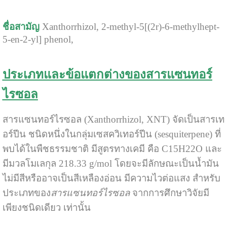
ชื่อสามัญ
Xanthorrhizol, 2-methyl-5[(2r)-6-methylhept-
5-en-2-yl] phenol,
ประเภทและข้อแตกต่างของสารแซนทอร์
ไรซอล
สารแซนทอร์ไรซอล (Xanthorrhizol, XNT) จัดเป็นสารเท
อร์ปีน ชนิดหนึ่งในกลุ่มเซสควิเทอร์ปีน (sesquiterpene) ที่
พบได้ในพืชธรรมชาติ มีสูตรทางเคมี คือ C15H22O และ
มีมวลโมเลกุล 218.33 g/mol โดยจะมีลักษณะเป็นน้ำมัน
ไม่มีสีหรืออาจเป็นสีเหลืองอ่อน มีความไวต่อแสง สำหรับ
ประเภทของ
สารแซนทอร์ไรซอล
จากการศึกษาวิจัยมี
เพียงชนิดเดียว เท่านั้น