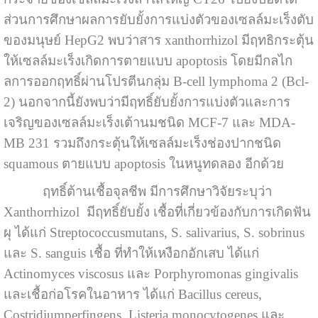
ส่วนการศึกษาผลการยับยั้งการแบ่งตัวของเซลล์มะเร็งตับ
ของมนุษย์ HepG2 พบว่าสาร xanthorrhizol มีฤทธิกระตุ้น
ให้เซลล์มะเร็งเกิดการตายแบบ apoptosis โดยมีกลไก
ลการออกฤทธิ์ผ่านโปรตีนกลุ่ม B-cell lymphoma 2 (Bcl-
2) นอกจากนี้ยังพบว่ามีฤทธิ์ยับยั้งการแบ่งตัวและการ
เจริญของเซลล์มะเร็งเต้านมชนิด MCF-7 และ MDA-
MB 231 รวมถึงกระตุ้นให้เซลล์มะเร็งช่องปากชนิด
squamous ตายแบบ apoptosis ในหนูทดลอง อีกด้วย
ฤทธิ์ต้านเชื้อจุลชีพ มีการศึกษาวิจัยระบุว่า
Xanthorrhizol มีฤทธิ์ยับยั้ง เชื้อที่เกี่ยวข้องกับการเกิดฟัน
ผุ ได้แก่ Streptococcusmutans, S. salivarius, S. sobrinus
และ S. sanguis เชื้อ ที่ทำให้เหงือกอักเสบ ได้แก่
Actinomyces viscosus และ Porphyromonas gingivalis
และเชื้อก่อโรคในอาหาร ได้แก่ Bacillus cereus,
Costridiumperfingens, Listeria monocytogenes และ