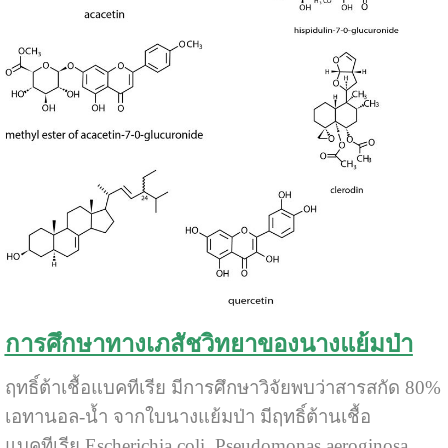
การศึกษาทางเภสัชวิทยาของนางแย้มป่า
ฤทธิ์ต้าเชื้อแบคทีเรีย มีการศึกษาวิจัยพบว่าสารสกัด 80%
เอทานอล-น้ำ จากใบนางแย้มป่า มีฤทธิ์ต้านเชื้อ
แบคทีเรีย Escherichia coli, Pseudomonas aeroginosa,