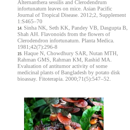
Alternanthera sessilis and Clerodendrum
infortunatum leaves on mice. Asian Pacific
Journal of Tropical Disease. 2012;2, Supplement
1:S465–70
Sinha NK, Seth KK, Pandey VB, Dasgupta B,
Shah AH. Flavonoids from the flowers of
Clerodendron infortunatum. Planta Medica.
1981;42(7):296-8
Haque N, Chowdhury SAR, Nutan MTH,
Rahman GMS, Rahman KM, Rashid MA.
Evaluation of antitumor activity of some
medicinal plants of Bangladesh by potato disk
bioassay. Fitoterapia. 2000;71(5):547–52.