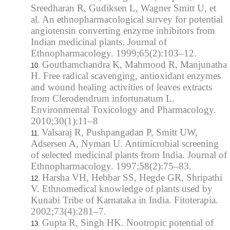
Sreedharan R, Gudiksen L, Wagner Smitt U, et
al. An ethnopharmacological survey for potential
angiotensin converting enzyme inhibitors from
Indian medicinal plants. Journal of
Ethnopharmacology. 1999;65(2):103–12.
Gouthamchandra K, Mahmood R, Manjunatha
H. Free radical scavenging, antioxidant enzymes
and wound healing activities of leaves extracts
from Clerodendrum infortunatum L.
Environmental Toxicology and Pharmacology.
2010;30(1):11–8
Valsaraj R, Pushpangadan P, Smitt UW,
Adsersen A, Nyman U. Antimicrobial screening
of selected medicinal plants from India. Journal of
Ethnopharmacology. 1997;58(2):75–83.
Harsha VH, Hebbar SS, Hegde GR, Shripathi
V. Ethnomedical knowledge of plants used by
Kunabi Tribe of Karnataka in India. Fitoterapia.
2002;73(4):281–7.
Gupta R, Singh HK. Nootropic potential of