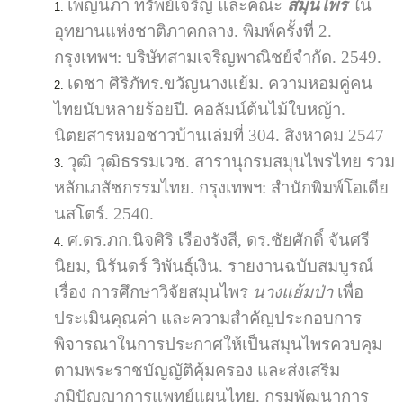
เพ็ญนภา ทรัพย์เจริญ และคณะ
สมุนไพร
ใน
อุทยานแห่งชาติภาคกลาง. พิมพ์ครั้งที่ 2.
กรุงเทพฯ: บริษัทสามเจริญพาณิชย์จำกัด. 2549.
เดชา ศิริภัทร.ขวัญนางแย้ม. ความหอมคู่คน
ไทยนับหลายร้อยปี. คอลัมน์ต้นไม้ใบหญ้า.
นิตยสารหมอชาวบ้านเล่มที่ 304. สิงหาคม 2547
วุฒิ วุฒิธรรมเวช. สารานุกรมสมุนไพรไทย รวม
หลักเภสัชกรรมไทย. กรุงเทพฯ: สำนักพิมพ์โอเดีย
นสโตร์. 2540.
ศ.ดร.ภก.นิจศิริ เรืองรังสี, ดร.ชัยศักดิ์ จันศรี
นิยม, นิรันดร์ วิพันธุ์เงิน. รายงานฉบับสมบูรณ์
เรื่อง การศึกษาวิจัยสมุนไพร
นางแย้มป่า
เพื่อ
ประเมินคุณค่า และความสำคัญประกอบการ
พิจารณาในการประกาศให้เป็นสมุนไพรควบคุม
ตามพระราชบัญญัติคุ้มครอง และส่งเสริม
ภูมิปัญญาการแพทย์แผนไทย. กรมพัฒนาการ