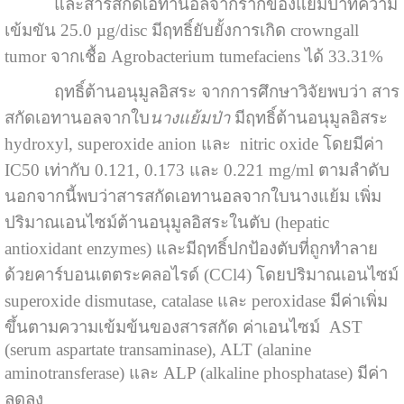
และสารสกัดเอทานอลจากรากของแย้มป่าที่ความ
เข้มขัน 25.0 µg/disc มีฤทธิ์ยับยั้งการเกิด crowngall
tumor จากเชื้อ Agrobacterium tumefaciens ได้ 33.31%
ฤทธิ์ต้านอนุมูลอิสระ จากการศึกษาวิจัยพบว่า สาร
สกัดเอทานอลจากใบ
นางแย้มป่า
มีฤทธิ์ต้านอนุมูลอิสระ
hydroxyl, superoxide anion และ nitric oxide โดยมีค่า
IC50 เท่ากับ 0.121, 0.173 และ 0.221 mg/ml ตามลำดับ
นอกจากนี้พบว่าสารสกัดเอทานอลจากใบนางแย้ม เพิ่ม
ปริมาณเอนไซม์ต้านอนุมูลอิสระในตับ (hepatic
antioxidant enzymes) และมีฤทธิ์ปกป้องตับที่ถูกทำลาย
ด้วยคาร์บอนเตตระคลอไรด์ (CCl4) โดยปริมาณเอนไซม์
superoxide dismutase, catalase และ peroxidase มีค่าเพิ่ม
ขึ้นตามความเข้มข้นของสารสกัด ค่าเอนไซม์ AST
(serum aspartate transaminase), ALT (alanine
aminotransferase) และ ALP (alkaline phosphatase) มีค่า
ลดลง