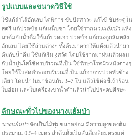
รูปแบบและขนาดวิธีใช้
ใช้แก้ลำไส้อักเสบ ไตพิการ ขับปัสสาวะ แก้ไข้ ขับระดูใน
สตรี แก้ปวดข้อ แก้เหน็บชา โดยใช้ราก
นางแย้มป่า
แห้ง
มาต้มกับน้ำดื่มใช้แก้ปวดเอว ปวดข้อ แก้กระดูกสันหลัง
อักเสบ โดยใช้ส่วนต่างๆ ทั้งต้นมาตากให้แห้งแล้วนำมา
ต้มกับน้ำดื่ม ใช้แก้เริม งูสวัด โดยใช้รากมาฝนแล้วผสม
กับน้ำปูนใสใช้ทาบริเวณที่เป็น ใช้รักษาโรคผิวหนังต่างๆ
โดยใช้ใบสดตำพอกบริเวณที่เป็น แก้อาการปวดหัวข้าง
เดียว โดยนำใบมาซ้อนกัน 3–7 ใบ แล้วใช้ห่อขี้เถ้าร้อน
ใบฮ่อม และใบเครื่องเขาน้ำตำแล้วนำไปประคบศีรษะ
ลักษณะทั่วไปของนางแย้มป่า
นางแย้มป่า
จัดเป็นไม้พุ่มขนาดย่อม มีความสูงของต้น
ประมาณ 0.5-4 เมตร ลำต้นตั้งเป็นสันสี่เหลี่ยมตรงแต่