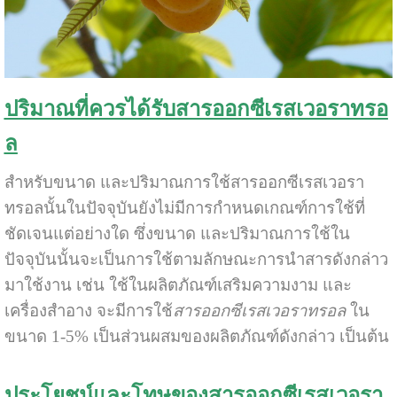
ปริมาณที่ควรได้รับสารออกซีเรสเวอราทรอ
ล
สำหรับขนาด และปริมาณการใช้สารออกซีเรสเวอรา
ทรอลนั้นในปัจจุบันยังไม่มีการกำหนดเกณฑ์การใช้ที่
ชัดเจนแต่อย่างใด ซึ่งขนาด และปริมาณการใช้ใน
ปัจจุบันนั้นจะเป็นการใช้ตามลักษณะการนำสารดังกล่าว
มาใช้งาน เช่น ใช้ในผลิตภัณฑ์เสริมความงาม และ
เครื่องสำอาง จะมีการใช้
สารออกซีเรสเวอราทรอล
ใน
ขนาด 1-5% เป็นส่วนผสมของผลิตภัณฑ์ดังกล่าว เป็นต้น
ประโยชน์และโทษของสารออกซีเรสเวอรา