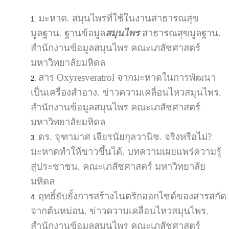
มะหาด. สมุนไพรที่ใช้ในงานสาธารณสุข
มูลฐาน. ฐานข้อมูล
สมุนไพร
สาธารณสุขมูลฐาน.
สำนักงานข้อมูลสมุนไพร คณะเภสัชศาสตร์
มหาวิทยาลัยมหิดล
สาร Oxyresveratrol จากมะหาดในการพัฒนา
เป็นเครื่องสำอาง. ข่าวความเคลื่อนไหวสมุนไพร.
สำนักงานข้อมูลสมุนไพร คณะเภสัชศาสตร์
มหาวิทยาลัยมหิดล
ดร. จุฑามาศ เจียรนัยกุลวานิช. จริงหรือไม่?
มะหาดทำให้ขาวขึ้นได้. บทความเผยแพร่ความรู้
สู่ประชาชน. คณะเภสัชศาสตร์ มหาวิทยาลัย
มหิดล
ฤทธิ์ยับยั้งการสร้างไนตริกออกไซด์ของสารสกัด
จากต้นหม่อน. ข่าวความเคลื่อนไหวสมุนไพร.
สำนักงานข้อมูลสมุนไพร คณะเภสัชศาสตร์