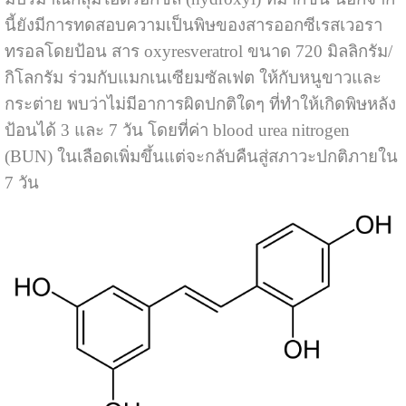
นี้ยังมีการทดสอบความเป็นพิษของสารออกซีเรสเวอรา
ทรอลโดยป้อน สาร oxyresveratrol ขนาด 720 มิลลิกรัม/
กิโลกรัม ร่วมกับแมกเนเซียมซัลเฟต ให้กับหนูขาวและ
กระต่าย พบว่าไม่มีอาการผิดปกติใดๆ ที่ทำให้เกิดพิษหลัง
ป้อนได้ 3 และ 7 วัน โดยที่ค่า blood urea nitrogen
(BUN) ในเลือดเพิ่มขึ้นแต่จะกลับคืนสู่สภาวะปกติภายใน
7 วัน