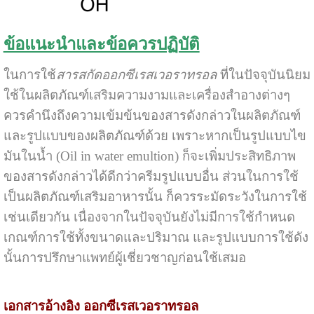
ข้อแนะนำและข้อควรปฏิบัติ
ในการใช้
สารสกัดออกซีเรสเวอราทรอล
ที่ในปัจจุบันนิยม
ใช้ในผลิตภัณฑ์เสริมความงามและเครื่องสำอางต่างๆ
ควรคำนึงถึงความเข้มข้นของสารดังกล่าวในผลิตภัณฑ์
และรูปแบบของผลิตภัณฑ์ด้วย เพราะหากเป็นรูปแบบไข
มันในน้ำ (Oil in water emultion) ก็จะเพิ่มประสิทธิภาพ
ของสารดังกล่าวได้ดีกว่าครีมรูปแบบอื่น ส่วนในการใช้
เป็นผลิตภัณฑ์เสริมอาหารนั้น ก็ควรระมัดระวังในการใช้
เช่นเดียวกัน เนื่องจากในปัจจุบันยังไม่มีการใช้กำหนด
เกณฑ์การใช้ทั้งขนาดและปริมาณ และรูปแบบการใช้ดัง
นั้นการปรึกษาแพทย์ผู้เชี่ยวชาญก่อนใช้เสมอ
เอกสารอ้างอิง ออกซีเรสเวอราทรอล