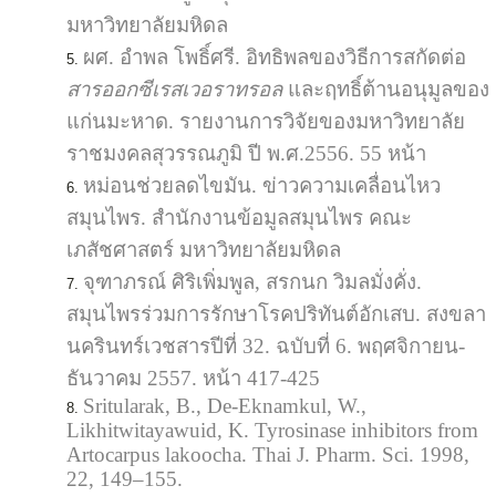
มหาวิทยาลัยมหิดล
ผศ. อำพล โพธิ์ศรี. อิทธิพลของวิธีการสกัดต่อ
สารออกซีเรสเวอราทรอล
และฤทธิ์ต้านอนุมูลของ
แก่นมะหาด. รายงานการวิจัยของมหาวิทยาลัย
ราชมงคลสุวรรณภูมิ ปี พ.ศ.2556. 55 หน้า
หม่อนช่วยลดไขมัน. ข่าวความเคลื่อนไหว
สมุนไพร. สำนักงานข้อมูลสมุนไพร คณะ
เภสัชศาสตร์ มหาวิทยาลัยมหิดล
จุฑาภรณ์ ศิริเพิ่มพูล, สรกนก วิมลมั่งคั่ง.
สมุนไพรร่วมการรักษาโรคปริทันต์อักเสบ. สงขลา
นครินทร์เวชสารปีที่ 32. ฉบับที่ 6. พฤศจิกายน-
ธันวาคม 2557. หน้า 417-425
Sritularak, B., De-Eknamkul, W.,
Likhitwitayawuid, K. Tyrosinase inhibitors from
Artocarpus lakoocha. Thai J. Pharm. Sci. 1998,
22, 149–155.