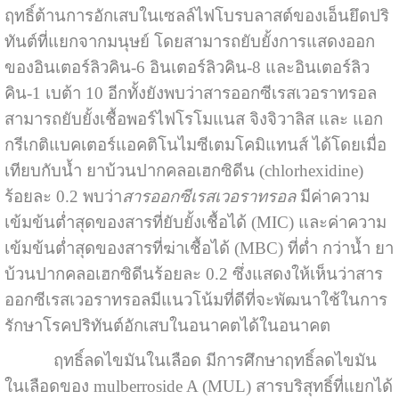
ฤทธิ์ต้านการอักเสบในเซลล์ไฟโบรบลาสต์ของเอ็นยึดปริ
ทันต์ที่แยกจากมนุษย์ โดยสามารถยับยั้งการแสดงออก
ของอินเตอร์ลิวคิน-6 อินเตอร์ลิวคิน-8 และอินเตอร์ลิว
คิน-1 เบต้า 10 อีกทั้งยังพบว่าสารออกซีเรสเวอราทรอล
สามารถยับยั้งเชื้อพอร์ไฟโรโมแนส จิงจิวาลิส และ แอก
กรีเกติแบคเตอร์แอคติโนไมซีเตมโคมิแทนส์ ได้โดยเมื่อ
เทียบกับน้ำ ยาบ้วนปากคลอเฮกซิดีน (chlorhexidine)
ร้อยละ 0.2 พบว่า
สารออกซีเรสเวอราทรอล
มีค่าความ
เข้มข้นต่ำสุดของสารที่ยับยั้งเชื้อได้ (MIC) และค่าความ
เข้มข้นต่ำสุดของสารที่ฆ่าเชื้อได้ (MBC) ที่ต่ำ กว่าน้ำ ยา
บ้วนปากคลอเฮกซิดีนร้อยละ 0.2 ซึ่งแสดงให้เห็นว่าสาร
ออกซีเรสเวอราทรอลมีแนวโน้มที่ดีที่จะพัฒนาใช้ในการ
รักษาโรคปริทันต์อักเสบในอนาคตได้ในอนาคต
ฤทธิ์ลดไขมันในเลือด มีการศึกษาฤทธิ์ลดไขมัน
ในเลือดของ mulberroside A (MUL) สารบริสุทธิ์ที่แยกได้