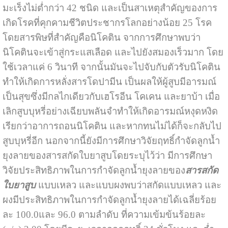
มะเร็งไม่ต่ำกว่า 42 ชนิด และเป็นสาเหตุสำคัญของการ
เกิดโรคที่คุกคามชีวิตประชากรโลกอย่างน้อย 25 โรค
โดยสารพิษที่สำคัญคือนิโคติน จากการศึกษาพบว่า
นิโคตินจะเข้าสู่กระแสเลือด และไปยังสมองเร็วมาก โดย
ใช้เวลาแค่ 6 วินาที จากนั้นมันจะไปจับกับตัวรับนิโคติน
ทำให้เกิดการหลั่งสารโดปามีน เป็นผลให้ผู้สูบมีอารมณ์
เป็นสุขซึ่งมีกลไกเดียวกับเฮโรอีน โคเคน และยาบ้า เมื่อ
เลิกสูบบุหรี่อย่างเฉียบพลันจำทำให้เกิดอารมณ์หงุดหงิด
เรียกว่าอาการถอนนิโคติน และหากทนไม่ได้ก็จะกลับไป
สูบบุหรี่อีก นอกจากนี้ยังมีการศึกษาวิจัยฤทธิ์กำจัดลูกน้ำ
ยุงลายของสารสกัดใบยาสูบโดยระบุไว้ว่า มีการศึกษา
วิจัยประสิทธิภาพในการกำจัดลูกน้ำยุงลายของ
สารสกัด
ใบยาสูบ
แบบเหลว และแบบผงพบว่าสกัดแบบเหลว และ
ผงมีประสิทธิภาพในการกำจัดลูกน้ำยุงลายได้เฉลี่ยร้อย
ละ 100.0และ 96.0 ตามลำดับ ที่ความเข้มข้นร้อยละ