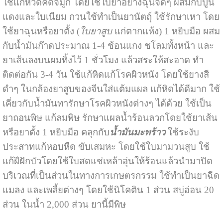
ใช้แก้หวัดคัดจมูก โดยใช้ใบยาอย่างฉุนจัดๆ ผสมกับปูน
แดงและใบเนียม กวนใช้ทำเป็นยานัตถุ์ ใช้รักษาเหา โดย
ใช้ยาฉุนหรือยาตั้ง (
ใบยาสูบ
แก่ตากแห้ง) 1 หยิบมือ ผสม
กับน้ำมันก๊าดประมาณ 1-4 ช้อนแกง ชโลมทั้งหน้า และ
ยาเส้นลงบนผมทิ้งไว้ 1 ชั่วโมง แล้วสระให้สะอาด ทำ
ติดต่อกัน 3-4 วัน ใช้แก้หิดแก้โรคผิวหนัง โดยใช้ยางสี
ดำๆ ในกล้องยาสูบของจีนใส่แต้มแผล แก้หิดได้ดีมาก ใช้
เคี่ยวกับน้ำมันทารักษาโรคผิวหนังต่างๆ ได้ด้วย ใช้เป็น
ยาถอนพิษ แก้ลมพิษ รักษาแผลน้ำร้อนลวกโดยใช้ยาเส้น
หรือยาตั้ง 1 หยิบมือ คลุกกับ
น้ำมันมะพร้าว
ใช้ระงับ
ประสาทแก้หอบหืด ขับเสมหะ โดยใช้ใบมามวนสูบ ใช้
แก้ฝีฝักบัวโดยใช้ใบสดแช่เหล้าอุ่นให้ร้อนแล้วนำมาปิด
บริเวณที่เป็นส่วนในทางการเกษตรกรรม ใช้ทำเป็นยาฉีด
แมลง และเพลี้ยต่างๆ โดยใช้นิโคติน 1 ส่วน สบู่อ่อน 20
ส่วน ในน้ำ 2,000 ส่วน ยานี้มีพิษ