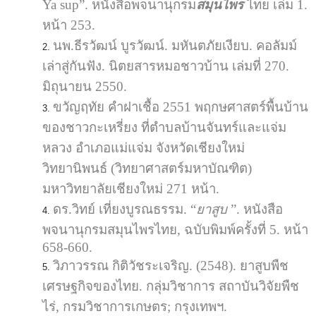
Ya sup”. หนังสือพจนานุกรม
สมุนไพร
ไทย เล่ม 1.
หน้า 253.
นพ.ธีรวัฒน์ บูรวัฒน์. มหันตภัยเงียบ. คอลัมม์
เล่าสู่กันฟัง. นิตยสารหมอชาวบ้าน เล่มที่ 270.
มิถุนายน 2550.
ขวัญฤทัย คำฝาเชื้อ 2551 พฤกษศาสตร์พื้นบ้าน
ของชาวกะเหรี่ยง ที่ตำบลบ้านจันทร์และแจ่ม
หลวง อำเภอแม่แจ่ม จังหวัดเชียงใหม่
วิทยานิพนธ์ (วิทยาศาสตร์มหาบัณฑิต)
มหาวิทยาลัยเชียงใหม่ 271 หน้า.
ดร.วิทย์ เที่ยงบูรณธรรม. “
ยาสูบ
”. หนังสือ
พจนานุกรมสมุนไพรไทย, ฉบับพิมพ์ครั้งที่ 5. หน้า
658-660.
วิภาวรรณ กิติวัชระเจริญ. (2548). ยาสูบพืช
เศรษฐกิจของไทย. กลุ่มวิชาการ สถาบันวิจัยพืช
ไร่, กรมวิชาการเกษตร; กรุงเทพฯ.