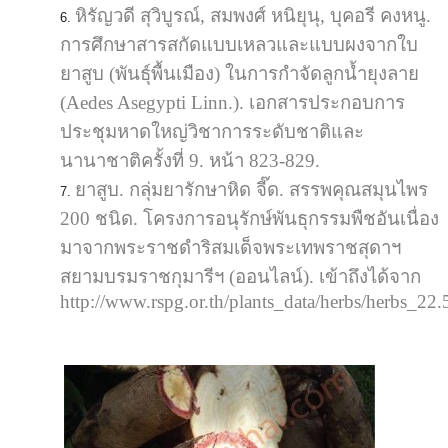
หิรัญวดี สุวิบูรณ์, สมพงศ์ หนิยุนุ, บุคอรี คงหนู.
การศึกษาสารสกัดแบบเหลวและแบบผงจากใบ
ยาสูบ (พันธุ์พื้นเมือง) ในการกำจัดลูกน้ำยุงลาย
(Aedes Asegypti Linn.). เอกสารประกอบการ
ประชุมหาดใหญ่วิชาการระดับชาติและ
นานาชาติครั้งที่ 9. หน้า 823-829.
ยาสูบ. กลุ่มยารักษาหิด จี๊ด. สรรพคุณสมุนไพร
200 ชนิด. โครงการอนุรักษ์พันธุกรรมพืชอันเนื่อง
มาจากพระราชดำริสมเด็จพระเทพราชสุดาฯ
สยามบรมราชกุมารีฯ (ออนไลน์). เข้าถึงได้จาก
http://www.rspg.or.th/plants_data/herbs/herbs_22.