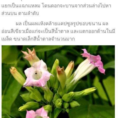
แยกเป็นแฉกแหลม โดนดอกจะบานจากส่วนล่างไปหา
ส่วนบน ตามลำดับ
ผล เป็นผลแห้งคล้ายแคปซูลรูปขอบขนาน ผล
อ่อนสีเขียวเมื่อแก่จะเป็นสีน้ำตาล และแตกออกด้านในมี
เมล็ด ขนาดเล็กสีน้ำตาลจำนวนมาก