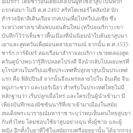
อเมริกา โดยชาวอินเดียแดงเป็นผู้ที่ใช้
ยาสูบ
เป็นพวก
แรกต่อมา ในปี ค.ศ.2492 คริสโตเฟอร์โคลัมบัส นัก
สำรวจอิตาลีเดินเรือจากสเปนเพื่อไปทวีปเอเชีย ซึ่ง
ระหว่างทางเขาค้นพบแผ่นดินใหม่ (ทวีปอเมริกา) เขา
บันทึกไว้ว่าเห็นชาวพื้นเมืองที่นั่นนิยมนำใบต้นยาสูบมา
เผาและสูดควันเพื่อผ่อนคลายอารมณ์ จากนั้น ค.ศ.1535
ชาร์ก การ์ดิเย่ร์ ล่องเรือมาสำรวจอเมริกา เขาทดลองสูด
ควันดูบ้างพบว่ารู้สึกปลอดโปร่งดี จึงนำกลับไปเผยแพร่ที่
ยุโรปส่วนในทวีปเอเชียประเทศที่ปลูกยาสูบเป็นประเทศ
แรก คือ ฟิลิปปินส์ จากนั้นจึงแพร่หลายไปใน อินเดีย จีน
หมู่เกาะชวา และบอร์เนียว สำหรับในประเทศไทยไม่มี
หลักฐานว่า เริ่มปลูกเมื่อไหร่ และใครเป็นผู้นำเข้ามา มี
เพียงบันทึกของมิชชันนารีที่เขาเข้ามาเมืองในสมัย
สมเด็จพระนารายณ์มหาราช ระบุว่าพบเห็นคนไทยสูบยา
กันทั่วไทย โดยชอบใช้ยาสูบอย่างฉุน ทั้งผู้ชาย และผู้
หญิง อีกทั้งใบยาที่ใช้ในสมัยกรุงศรีอยุธยานั้น ได้จากกรุง