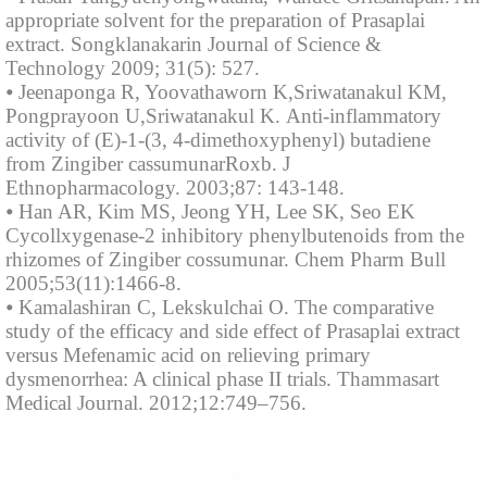
appropriate solvent for the preparation of Prasaplai
extract. Songklanakarin Journal of Science &
Technology 2009; 31(5): 527.
⦁ Jeenaponga R, Yoovathaworn K,Sriwatanakul KM,
Pongprayoon U,Sriwatanakul K. Anti-inflammatory
activity of (E)-1-(3, 4-dimethoxyphenyl) butadiene
from Zingiber cassumunarRoxb. J
Ethnopharmacology. 2003;87: 143-148.
⦁ Han AR, Kim MS, Jeong YH, Lee SK, Seo EK
Cycollxygenase-2 inhibitory phenylbutenoids from the
rhizomes of Zingiber cossumunar. Chem Pharm Bull
2005;53(11):1466-8.
⦁ Kamalashiran C, Lekskulchai O. The comparative
study of the efficacy and side effect of Prasaplai extract
versus Mefenamic acid on relieving primary
dysmenorrhea: A clinical phase II trials. Thammasart
Medical Journal. 2012;12:749–756.