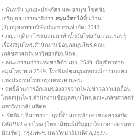
⦁ นันทวัน บุณยะประภัศร และอรนุช โชคชัย
เจริญพร,บรรณาธิการ.
สมุนไพร
ไม้พื้นบ้าน
(3).กรุงเทพฯ:บริษัทประชาชนจำกัด; 2542.
⦁ ภญ.กฤติยา ไชยนอก.มาทำน้ำมันไพลกันเถอะ.รอบรู้
เรื่องสมุนไพร.สำนักงานข้อมูลสมุนไพร.คณะ
เภสัชศาสตร์มหาวิทยาลัยมหิดล.
⦁ คณะกรรมการแห่งชาติด้านยา. 2549. บัญชียาจาก
สมุนไพร พ.ศ.2549. โรงพิมพ์ชุมนุมสหกรณ์การเกษตร
แห่งประเทศไทย:กรุงเทพมหานคร.
⦁ ฤทธิ์ต้านการอักเสบของสารจากไพล.ข่าวความเคลื่อน
ไหลสมุนไพร.สำนักงานข้อมูลสมุนไพร.คณะเภสัชศาสตร์
มหาวิทยาลัยมหิดล.
⦁ รัตติมา จีนาพงษา. ฤทธิ์ต้านการอักเสบของ
สารสกัด
DMPBD
จากไพล [วิทยานิพนธ์ปริญญาวิทยาศาสตรมหา
บัณฑิต]. กรุงเทพฯ. มหาวิทยาลัยมหิดล,2537.