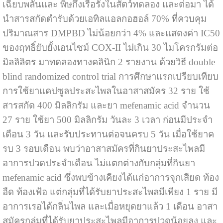
เฉียบพลันและ พิษกึ่งเรื้อรังในสัตว์ทดลอง และต่อมา ได้
นำสารสกัดตำรับด้วยเอทิลแอลกอฮอล์ 70% ที่ควบคุม
ปริมาณสาร DMPBD ไม่น้อยกว่า 4% และแสดงค่า IC50
ของฤทธิ์ยับยั้งเอนไซม์ COX-II ไม่เกิน 30 ไมโครกรัมต่อ
มิลลิลิตร มาทดลองทางคลินิก 2 รายงาน ด้วยวิธี double
blind randomized control trial การศึกษาแรกเปรียบเทียบ
การใช้ยาแคปซูลประสะไพลในอาสาสมัคร 32 ราย ใช้
สารสกัด 400 มิลลิกรัม และยา mefenamic acid จำนวน
27 ราย ใช้ยา 500 มิลลิกรัม วันละ 3 เวลา ก่อนมีประจำ
เดือน 3 วัน และรับประทานต่อจนครบ 5 วัน เมื่อใช้ยาค
รบ 3 รอบเดือน พบว่าอาสาสมัครที่กินยาประสะไพลมี
อาการปวดประจำเดือน ไม่แตกต่างกับกลุ่มที่กินยา
mefenamic acid ซึ่งพบข้างเคียงได้แก่อาการจุกเสียด ท้อง
อืด ท้องเฟ้อ แต่กลุ่มที่ได้รับยาประสะไพลมีเพียง 1 ราย มี
อาการเรอได้กลิ่นไพล และเมื่อหยุดยาแล้ว 1 เดือน อาสา
สมัครกลุ่มที่ได้รับยาประสะไพลมีอาการปวดน้อยลง และ