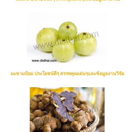
มะขามป้อม ประโยชน์ดีๆ สรรพคุณเด่นๆและข้อมูลงานวิจัย