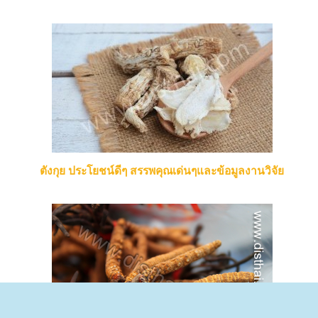
ตังกุย ประโยชน์ดีๆ สรรพคุณเด่นๆและข้อมูลงานวิจัย