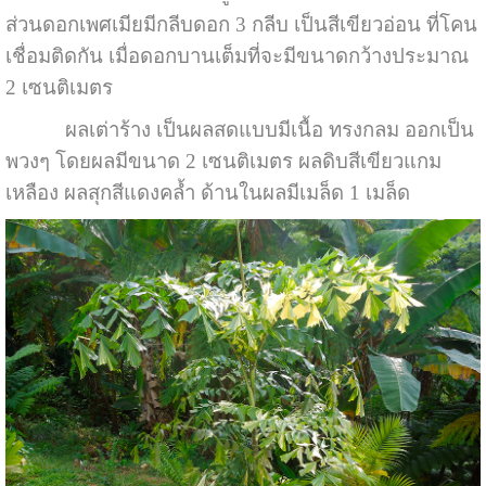
ส่วนดอกเพศเมียมีกลีบดอก 3 กลีบ เป็นสีเขียวอ่อน ที่โคน
เชื่อมติดกัน เมื่อดอกบานเต็มที่จะมีขนาดกว้างประมาณ
2 เซนติเมตร
ผลเต่าร้าง เป็นผลสดแบบมีเนื้อ ทรงกลม ออกเป็น
พวงๆ โดยผลมีขนาด 2 เซนติเมตร ผลดิบสีเขียวแกม
เหลือง ผลสุกสีแดงคล้ำ ด้านในผลมีเมล็ด 1 เมล็ด