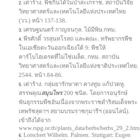
เต่าร้าง. พืชกินได้ในป่าสะเกราช. สถาบันวิจัย
วิทยาศาสตร์และเทคโนโลยีแห่งประเทศไทย
(วว.) หน้า 137-138.
เศรษฐมนตร์ กาญจนกุล. ไม้มีพิษ.กทม.
พีรศักดิ์ วรสุนทโรสถ และคณะ. ทรัพยากรพืช
ในเอเชียตะวันออกเฉียงใต้ 9: พืชให้
คาร์โบไฮเดรตที่ไม่ใช่เมล็ด. กทม. สถาบัน
วิทยาศาสตร์และเทคโนโลยีแห่งชาติประเทศไทย.
2544. หน้า 84-86.
เต่าร้าง. กลุ่มยารักษาตา คางทูม แก้ปวดหู.
สรรพคุณ
สมุนไพร
200 ชนิด. โดยการอนุรักษ์
พันธุกรรมพืชอันเนื่องจากพระราชดำริสมเด็จพระ
เทพรัชสุดาฯ สยามบรมราชกุมารีฯ (ออนไลน์).
เข้าถึงได้จาก
www.rspg.or.th/plants_data/herbs/herbs_29_2.htm
Lotschert Wilhelm. Palmen. Stuttgart: Eugen