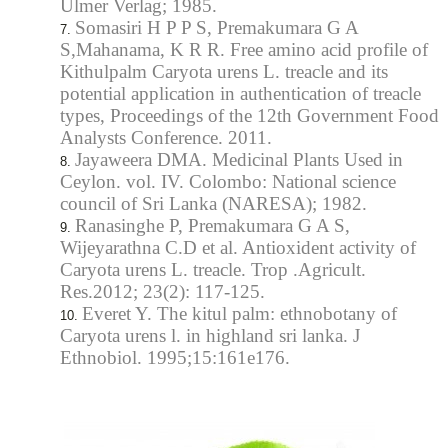
Ulmer Verlag; 1985.
Somasiri H P P S, Premakumara G A
S,Mahanama, K R R. Free amino acid profile of
Kithulpalm Caryota urens L. treacle and its
potential application in authentication of treacle
types, Proceedings of the 12th Government Food
Analysts Conference. 2011.
Jayaweera DMA. Medicinal Plants Used in
Ceylon. vol. IV. Colombo: National science
council of Sri Lanka (NARESA); 1982.
Ranasinghe P, Premakumara G A S,
Wijeyarathna C.D et al. Antioxident activity of
Caryota urens L. treacle. Trop .Agricult.
Res.2012; 23(2): 117-125.
Everet Y. The kitul palm: ethnobotany of
Caryota urens l. in highland sri lanka. J
Ethnobiol. 1995;15:161e176.