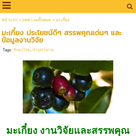
หน้าแรก
>
บทคาวมทั้งหมด
>
มะเกี๋ยง
มะเกี๋ยง ประโยชน์ดีๆ สรรพคุณเด่นๆ และ
ข้อมูลงานวิจัย
Tags:
รักษาโรค
,
บำรุงร่างกาย
มะเกี๋ยง
งานวิจัยและสรรพคุณ