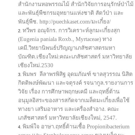
สำนักงานหอพรรณไม้ สำนักวิจัยการอนุรักษ์ป่าไม้
และพันธุ์พืชกรมอุทยานแห่งชาติ สัตว์ป่า และ
พันธุ์พืช.
http://puechkaset.com/มะเกี๋ยง/
ทวีพร อณุจักร. การวิเคราะห์ลูกมะเกี๋ยงสุก
(Eugenia paniala Roxb., Myrtaceae) ทาง
เคมี.วิทยานิพนธ์ปริญญาเภสัชศาสตรมหา
บัณฑิต.เชียงใหม่:คณะเภสัชศาสตร์ มหาวิทยาลัย
เชียงใหม่.2530
พิมพร ลีลาพรพิสิฐ อุดมภัณฑ์ ขาลสุวรรณ นิสิต
กิตติพงษ์พัฒนา และจตุรงค์ รจนากูล.รายงานการ
วิจัย เรื่อง การศึกษาพฤกษเคมี และฤทธิ์ต้าน
อนุมูลอิสระของสารสกัดจากเมล็ดมะเกี๋ยงเพื่อใช้
ทางยา เสริมอาหาร และเครื่องสำอาง. คณะ
เภสัชศาสตร์ มหาวิทยาลัยเชียงใหม่, 2547.
พิมพ์ใจ อาษา.ฤทธิ์ต้านเชื้อ Propionibacterium