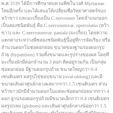
พ.ศ.3539 ได้มีการศึกษาทบทวนพืชในวงศ์ Myrtaceae
ใหม่อีกครั้ง และได้เสนอให้เปลี่ยนชื่อวิทยาศาสตร์ของ
หว้าขาว และมะเกี๋ยงเป็น C.nervosum โดยจำแนกออก
เป็นสองชนิดพันธุ์ คือ C.nervosumvar. operculatus (หว้า
ขาว) และ C.nervosumvar. paniala (มะเกี๋ยง) โดยความ
แตกต่างระหว่างพืชสองชนิดพันธุ์นี้อยู่ที่การจัดเรียง หรือ
จำนวนดอกในช่อดอกย่อย ขนาดของฐานรองดอกรูป
ถ้วย (hypantium) รวมทั้งขนาดและรูปร่างของผล โดยที่
มะเกี๋ยงมักมีดอกจำนวน 3 ดอก ติดอยู่รวมกัน เป็นกลุ่ม
ช่อดอกย่อย มีฐานดอกรูปถ้วย ขนาดใหญ่กว่า 0.4
เซนติเมตร ผลรูปไข่ขอบขนาน (oval-oblong) และมี
ขนาดเส้นผ่าศูนย์กลางผลมากกว่า 1.5 เซนติเมตร ส่วน
หว้าขาวมักมีจำนวนดอกในแต่ละช่อดอกย่อยมากกว่า 4
ดอก ฐานรองดอกรูปถ้วยมีขนาดเล็กกว่า 0.4 เซนติเมตร
ผลรูปกลม (globoes) และเส้นผ่าศูนย์กลางน้อยกว่า 1.5