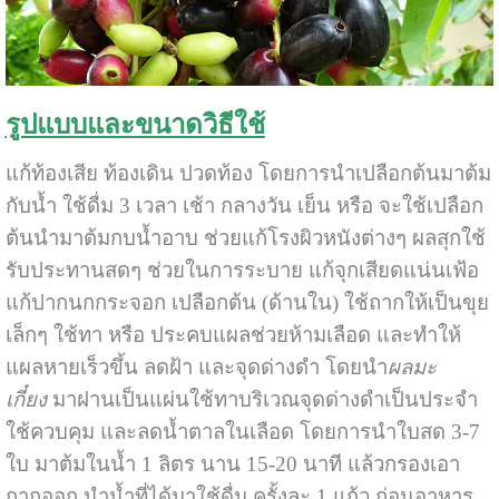
รูปแบบและขนาดวิธีใช้
แก้ท้องเสีย ท้องเดิน ปวดท้อง โดยการนำเปลือกต้นมาต้ม
กับน้ำ ใช้ดื่ม 3 เวลา เช้า กลางวัน เย็น หรือ จะใช้เปลือก
ต้นนำมาต้มกบน้ำอาบ ช่วยแก้โรงผิวหนังต่างๆ ผลสุกใช้
รับประทานสดๆ ช่วยในการระบาย แก้จุกเสียดแน่นเฟ้อ
แก้ปากนกกระจอก เปลือกต้น (ด้านใน) ใช้ถากให้เป็นขุย
เล็กๆ ใช้ทา หรือ ประคบแผลช่วยห้ามเลือด และทำให้
แผลหายเร็วขึ้น ลดฝ้า และจุดด่างดำ โดยนำ
ผลมะ
เกี๋ยง
มาฝานเป็นแผ่นใช้ทาบริเวณจุดด่างดำเป็นประจำ
ใช้ควบคุม และลดน้ำตาลในเลือด โดยการนำใบสด 3-7
ใบ มาต้มในน้ำ 1 ลิตร นาน 15-20 นาที แล้วกรองเอา
กากออก นำน้ำที่ได้มาใช้ดื่ม ครั้งละ 1 แก้ว ก่อนอาหาร