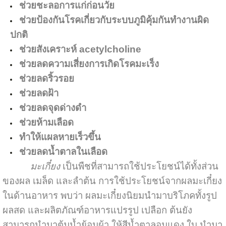
ช่วยชะลอการแก่ก่อนวัย
ช่วยป้องกันโรคเกี่ยวกับระบบภูมิคุ้มกันทำงานผิด
ปกติ
ช่วยสังเคราะห์ acetylcholine
ช่วยลดความเสี่ยงการเกิดโรคมะเร็ง
ช่วยลดริ้วรอย
ช่วยลดฝ้า
ช่วยลดจุดด่างดำ
ช่วยห้ามเลือด
ทำให้แผลหายเร็วขึ้น
ช่วยลดน้ำตาลในเลือด
มะเกี๋ยง
เป็นพืชที่สามารถใช้ประโยชน์ได้ทั้งส่วน
ของผล เมล็ด และลำต้น การใช้ประโยชน์จากผลมะเกี๋ยง
ในด้านอาหาร พบว่า ผลมะเกี๋ยงนิยมนำมาบริโภคทั้งรูป
ผลสด และผลิตภัณฑ์อาหารแปรรูป
เปลือก ต้นยัง
สามารถนำมาต้มน้ำย้อมผ้า ให้สีน้ำตาลอมแดง ใบ นำมา