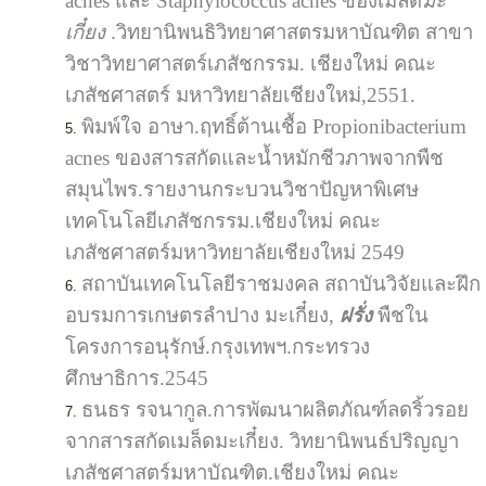
acnes และ Staphylococcus acnes ของเมล็ด
มะ
เกี๋ยง
.วิทยานิพนธิวิทยาศาสตรมหาบัณฑิต สาขา
วิชาวิทยาศาสตร์เภสัชกรรม. เชียงใหม่ คณะ
เภสัชศาสตร์ มหาวิทยาลัยเชียงใหม่,2551.
พิมพ์ใจ อาษา.ฤทธิ์ต้านเชื้อ Propionibacterium
acnes ของสารสกัดและน้ำหมักชีวภาพจากพืช
สมุนไพร.รายงานกระบวนวิชาปัญหาพิเศษ
เทคโนโลยีเภสัชกรรม.เชียงใหม่ คณะ
เภสัชศาสตร์มหาวิทยาลัยเชียงใหม่ 2549
สถาบันเทคโนโลยีราชมงคล สถาบันวิจัยและฝึก
อบรมการเกษตรลำปาง มะเกี๋ยง,
ฝรั่ง
พืชใน
โครงการอนุรักษ์.กรุงเทพฯ.กระทรวง
ศึกษาธิการ.2545
ธนธร รจนากูล.การพัฒนาผลิตภัณฑ์ลดริ้วรอย
จากสารสกัดเมล็ดมะเกี๋ยง. วิทยานิพนธ์ปริญญา
เภสัชศาสตร์มหาบัณฑิต.เชียงใหม่ คณะ