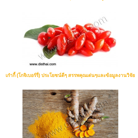
เก๋ากี้ (โกจิเบอร์รี่) ประโยชน์ดีๆ สรรพคุณเด่นๆและข้อมูลงานวิจัย