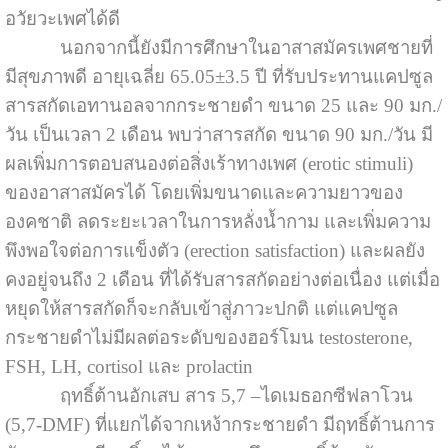
อวัยวะเพศได้ดี
นอกจากนี้ยังมีการศึกษาในอาสาสมัครเพศชายที่
มีสุขภาพดี อายุเฉลี่ย 65.05±3.5 ปี ที่รับประทานแคปซูล
สารสกัดเอทานอลจากกระชายดำ ขนาด 25 และ 90 มก./
วัน เป็นเวลา 2 เดือน พบว่าสารสกัด ขนาด 90 มก./วัน มี
ผลเพิ่มการตอบสนองต่อสิ่งเร้าทางเพศ (erotic stimuli)
ของอาสาสมัครได้ โดยเพิ่มขนาดและความยาวของ
องคชาติ ลดระยะเวลาในการหลั่งน้ำกาม และเพิ่มความ
พึงพอใจต่อการแข็งตัว (erection satisfaction) และผลยัง
คงอยู่จนถึง 2 เดือน ที่ได้รับสารสกัดอย่างต่อเนื่อง แต่เมื่อ
หยุดให้สารสกัดก็จะกลับเข้าสู่ภาวะปกติ แต่แคปซูล
กระชายดำไม่มีผลต่อระดับของฮอร์โมน testosterone,
FSH, LH, cortisol และ prolactin
ฤทธิ์ต้านอักเสบ สาร 5,7 –ไดเมธอกซีฟลาโวน
(5,7-DMF) ที่แยกได้จากเหง้ากระชายดำ มีฤทธิ์ต้านการ