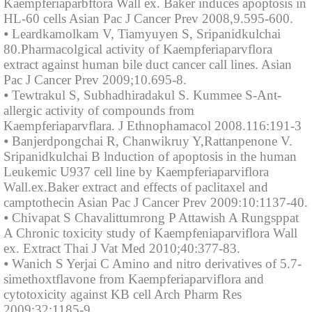
Kaempferiaparbftora Wall ex. Baker induces apoptosis in
HL-60 cells Asian Pac J Cancer Prev 2008,9.595-600.
⦁ Leardkamolkam V, Tiamyuyen S, Sripanidkulchai
80.Pharmacolgical activity of Kaempferiaparvflora
extract against human bile duct cancer call lines. Asian
Pac J Cancer Prev 2009;10.695-8.
⦁ Tewtrakul S, Subhadhiradakul S. Kummee S-Ant-
allergic activity of compounds from
Kaempferiaparvflara. J Ethnophamacol 2008.116:191-3
⦁ Banjerdpongchai R, Chanwikruy Y,Rattanpenone V.
Sripanidkulchai B lnduction of apoptosis in the human
Leukemic U937 cell line by Kaempferiaparviflora
Wall.ex.Baker extract and effects of paclitaxel and
camptothecin Asian Pac J Cancer Prev 2009:10:1137-40.
⦁ Chivapat S Chavalittumrong P Attawish A Rungsppat
A Chronic toxicity study of Kaempfeniaparviflora Wall
ex. Extract Thai J Vat Med 2010;40:377-83.
⦁ Wanich S Yerjai C Amino and nitro derivatives of 5.7-
simethoxtflavone from Kaempferiaparviflora and
cytotoxicity against KB cell Arch Pharm Res
2009;32:1185-9.