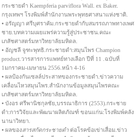
กระชายดำ Kaempferia parviflora Wall. ex Baker.
กรุงเทพฯ โรงพิมพ์สำนักงานพระพุทธศาสนาแห่งชาติ.
⦁ อรัญญา ศรีบุศราคัม.กระชายดำกับสมรรถภาพทางเพศ
ชาย.บทความเผยแพร่ความรู้สู่ประชาชน.คณะ
เภสัชศาสตร์มหาวิทยาลัยมหิดล.
⦁ อัญชลี จูฑะพุทธิ.กระชายดำ:สมุนไพร Champion
product.วารสารการแพทย์ทางเลือก ปีที่ 11 .ฉบับที่
1มกราคม-เมษายน 2556.หน้า 4-16
⦁ ผลป้องกันเซลล์ประสาทของกระชายดำ.ข่าวความ
เคลื่อนไหวสมุนไพร.สำนักงานข้อมูลสมุนไพรคณะ
เภสัชศาสตร์มหาวิทยาลัยมหิดล.
⦁ บังอร ศรีพานิชกุลชัย,บรรณาธิการ (2553).กระชาย
ดำ:การวิจัยและพัฒนาผลิตภัณฑ์ ขอนแก่น:โรงพิมพ์คลัง
นานาวิทยา.
⦁ ผลของ
สารสกัดกระชายดำ
ต่อโรคข้อเข่าเสื่อม.ข่าว