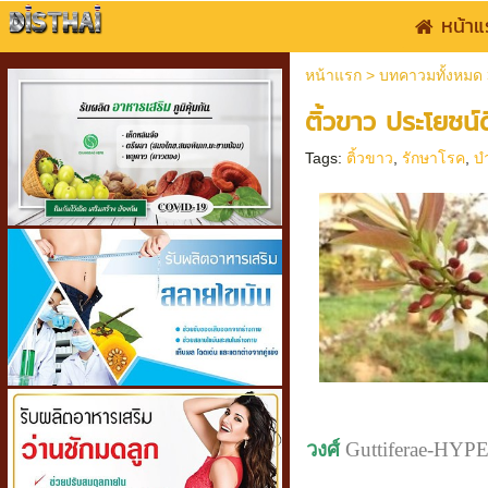
หน้าแ
หน้าแรก
>
บทคาวมทั้งหมด
ติ้วขาว ประโยชน์
Tags:
ติ้วขาว
,
รักษาโรค
,
บ
วงศ์
Guttiferae-HY