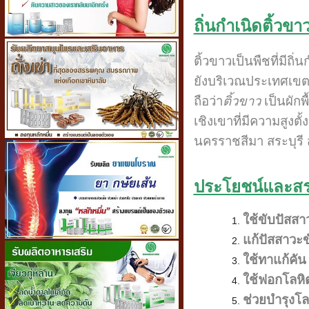
ถิ่นกำเนิดติ้วขา
ติ้วขาวเป็นพืชที่มี
ยังบริเวณประเทศเขตร
ถือว่า
ติ้วขาว
เป็นผัก
เชิงเขาที่มีความสูง
นครราชสีมา สระบุรี 
ประโยชน์และสร
ใช้ขับปัสสา
แก้ปัสสาวะข
ใช้ทาแก้คัน
ใช้ฟอกโลหิ
ช่วยบำรุงโล