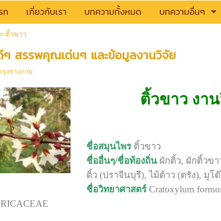
รก
เกี่ยวกับเรา
บทความทั้งหมด
บทความอื่นๆ
>
ติ้วขาว
ดีๆ สรรพคุณเด่นๆ และข้อมูลงานวิจัย
ำรุงร่างกาย
ติ้วขาว งาน
ชื่อสมุนไพร
ติ้วขาว
ชื่ออื่นๆ/ชื่อท้องถิ่น
ผักติ้ว, ผักติ้วขา
ติ้ว (ปราจีนบุรี), ไม้ต้าว (ตรัง), มู
ชื่อวิทยาศาสตร์
Cratoxylum formos
PERICACEAE