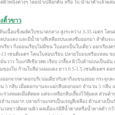
้โรคผิวหนังต่างๆ โดยนำเปลือกต้น หรือ ใบ นำมาตำแล้วผสม
งติ้วขาว
ืนต้นเนื้อแข็งผลัดใบขนาดกลาง สูงระหว่าง 3-35 เมตร โ
ำตาลปนแดง และมีน้ำยางสีเหลืองปนแดงซึมออกมา ลำต้นจะ
ล็กเรียว กิ่งอ่อนเรียบไม่มีขน ใบออกเป็นใบเดี่ยว ออกเรีย
3-13 เซนติเมตร โคนใบสอบเรียบ ปลายใบมนหรือแหลม ขอบใ
มันวาว ใบแก่สีเขียวสด เรียบ เกลี้ยง ผิวใบด้านบนเป็นมัน ด
้นของใน ก้านใบสีม่วงอมแดง ยาว 0.5-1.5 เซนติเมตร ดอก
ตาดอกบริเวณเดียวกับตากิ่งแขนงย่อย กระจุกละประม
วน 5 กลีบ เมื่อดอกบานจะแผ่กลีบดอกออก จำนวน 5 กลีบ แ
จะร่วงหมดเมื่อติดผล แต่จะเหลือกลีบเลี้ยงไว้หุ้มผล ส่วน
รจำนวนมาก ปลายก้านเกสรเป็นเรณูสีเหลือง ด้านล่างเป็น
ีนวลขาวติดตามผิว ผลเมื่อแก่มีสีน้ำตาลหรือน้ำตาลดำ ก