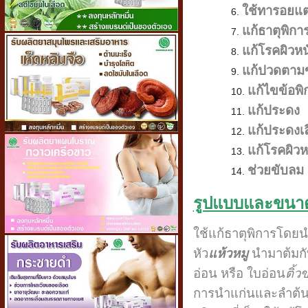
ใช้ทารอยแต
แก้ธาตุพิกา
แก้โรคผิวหน
แก้ปวดตามข
แก้ไขข้อพิ
แก้ประดง
แก้ประดงเ
แก้โรคผิวห
ช่วยขับลม
รูปแบบและขนาดว
ใช้แก้ธาตุพิการโดยน
หัว
แห้วหมู
นำมาต้มกับ
อ่อน หรือ ใบอ่อน
ติ้
การนำแก่นและลำต้น 