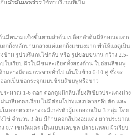
กับ
น้ำมันมะพร้าว
ใช้ทาบริเวณที่เป็น
คนต้นมีหนามแข็งขึ้นตามลำต้น เปลือกลำต้นมีลักษณะแตก
แตกกิ่งหลักปานกลางแต่แตกกิ่งแขนงมาก ทำให้แลดูเป็น
งตรงข้าม รูปวงรีแกมไข่กลับ หรือ รูปขอบขนาน กว้าง 2.5-
บเรียบ ผิวใบมีขนละเอียดทั้งสองด้าน ใบอ่อนสีชมพู
้านล่างมีต่อมกระจายทั่วไป เส้นใบข้าง 6-10 คู่ ซึ่งจะ
ออกเป็นช่อกระจุกแบบซี่ร่มสีชมพูหรือขาว
าณ 1-6 ดอก ดอกตูมมีกลีบเลี้ยงสีเขียวประแดงม่วง
ผ่นกลีบดอกเรียบ ไม่มีต่อมโปร่งแสงปลายกลีบตัด และ
ด้านในดอกตรงกลางจะมีเกสรตัวผู้แยกออกเป็น 3 กลุ่ม โดย
รังไข่ จำนวน 3 อัน มีก้านดอกสีม่วงอมแดง ยาวประมาณ
ว้าง 0.7 เซนติเมตร เป็นแบบแคปซูล ปลายแหลม ผิวเรียบ