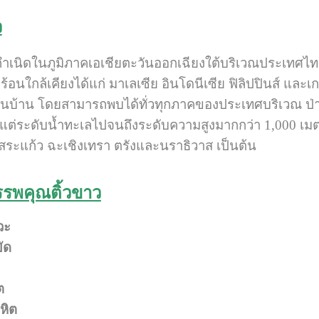
ว
ถิ่นกำเนิดในภูมิภาคเอเชียตะวันออกเฉียงใต้บริเวณประเทศไ
้อนใกล้เคียงได้แก่ มาเลเซีย อินโดนีเซีย ฟิลิปปินส์ 
พื้นบ้าน โดยสามารถพบได้ทั่วทุกภาคของประเทศบริเวณ ป่าผ
ตั้งแต่ระดับน้ำทะเลไปจนถึงระดับความสูงมากกว่า 1,000 เ
สระแก้ว ฉะเชิงเทรา ตรังและนราธิวาส เป็นต้น
รพคุณติ้วขาว
วะ
ัด
ต
หิต