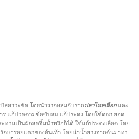
การปัสสาวะขัด โดยนำรากผสมกับราก
ปลาไหลเผือก
และ
อพิการ แก้ปวดตามข้อขับลม แก้ประดง โดยใช้ดอก ยอด
นเป็นผักสดจิ้มน้ำพริกก็ได้ ใช้แก้ประดงเลือด โดย
ื่ม รักษารอยแตกของส้นเท้า โดยนำน้ำยางจากต้นมาทา