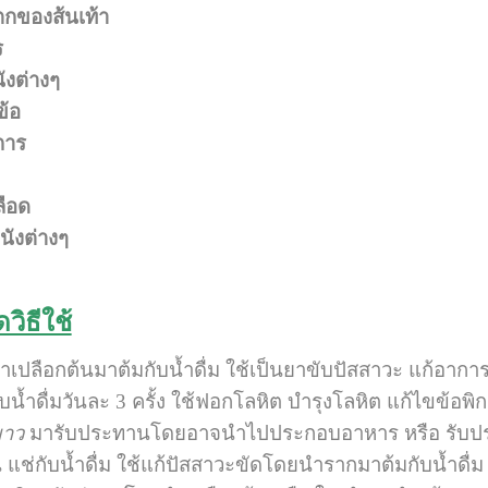
กของส้นเท้า
ร
ังต่างๆ
้อ
การ
ลือด
นังต่างๆ
ิธีใช้
ำเปลือกต้นมาต้มกับน้ำดื่ม ใช้เป็นยาขับปัสสาวะ แก้อา
น้ำดื่มวันละ 3 ครั้ง ใช้ฟอกโลหิต บำรุงโลหิต แก้ไขข้
วขาว
มารับประทานโดยอาจนำไปประกอบอาหาร หรือ รับประทา
แช่กับน้ำดื่ม ใช้แก้ปัสสาวะขัดโดยนำรากมาต้มกับน้ำด