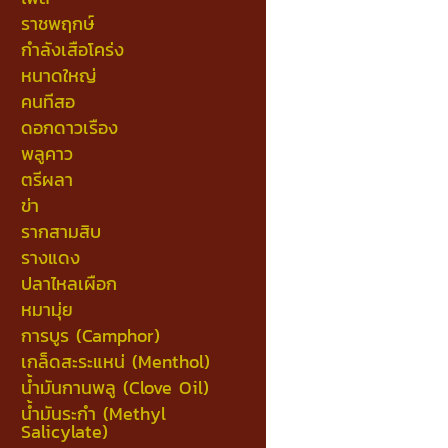
ราชพฤกษ์
กำลังเสือโคร่ง
หนาดใหญ่
คนทีสอ
ดอกดาวเรือง
พลูคาว
ตรีผลา
ข่า
รากสามสิบ
รางแดง
ปลาไหลเผือก
หมามุ่ย
การบูร (Camphor)
เกล็ดสะระแหน่ (Menthol)
น้ำมันกานพลู (Clove Oil)
น้ำมันระกำ (Methyl
Salicylate)