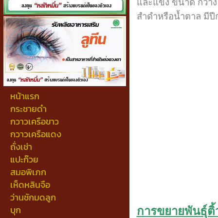
และแข็ง ขนาด กว้าง 
สำดำหรือน้ำตาล มีปี
หน้าแรก
กระชายดำ
กวาวเครือขาว
กวาวเครือแดง
ถั่งเช่า
แปะก๊วย
สมอพิเภก
เห็ดหลินจือ
ว่านชักมดลูก
บุก
การขยายพันธุ์ติ