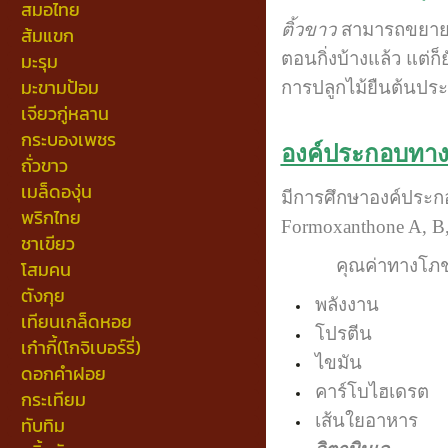
สมอไทย
ติ้วขาว
สามารถขยายพัน
ส้มแขก
มะรุม
ตอนกิ่งบ้างแล้ว แต่ก
มะขามป้อม
การปลูกไม้ยืนต้นประ
เจียวกู่หลาน
กระบองเพชร
องค์ประกอบทาง
ถั่วขาว
เมล็ดองุ่น
มีการศึกษาองค์ประก
พริกไทย
Formoxanthone A, B,
ชาเขียว
คุณค่าทางโภชนาก
โสมคน
ตังกุย
พลังง
เทียนเกล็ดหอย
โปรต
เก๋ากี้(โกจิเบอร์รี่)
ไขมั
ดอกคำฝอย
คาร์โบ
กระเทียม
เส้นใ
ทับทิม