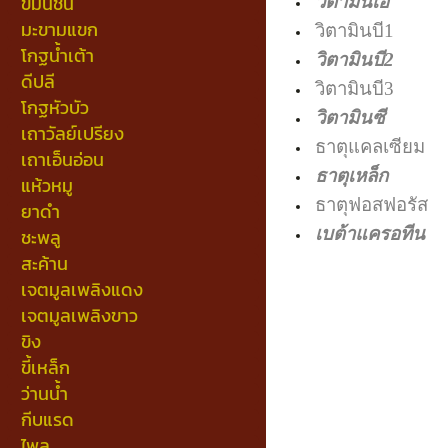
ขมิ้นชัน
วิตามินเอ
มะขามแขก
วิตามิ
โกฐน้ำเต้า
วิตามินบี2
0
ดีปลี
วิตามิ
โกฐหัวบัว
วิตามินซี
5
เถาวัลย์เปรียง
ธาตุแค
เถาเอ็นอ่อน
ธาตุเหล็ก
2
แห้วหมู
ธาตุฟอ
ยาดำ
เบต้าแครอทีน
ชะพลู
สะค้าน
เจตมูลเพลิงแดง
เจตมูลเพลิงขาว
ขิง
ขี้เหล็ก
ว่านน้ำ
กีบแรด
ไพล