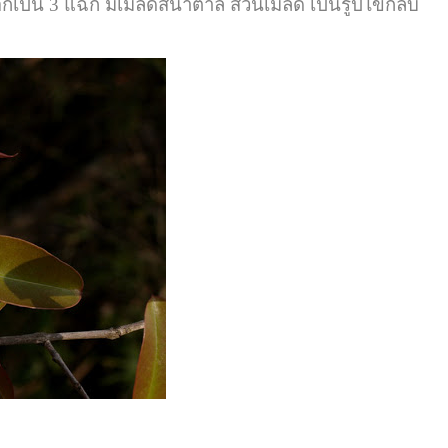
็น 3 แฉก มีเมล็ดสีน้ำตาล ส่วนเมล็ด เป็นรูปไข่กลับ