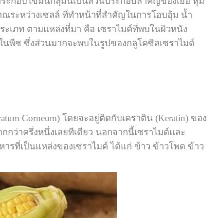
ระกอบไขมันกลุ่มนี้เป็นส่วนประกอบสำคัญของเยื่อ หุ้ม
ญาณระหว่างเซลล์ ที่ทำหน้าที่สำคัญในการโอบอุ้ม น้ำ
ระเภท ตามแหล่งที่มา คือ เซราไมค์ที่พบในผิวหนัง
์ในพืช ซึ่งส่วนมากจะพบในรูปของกลูโคซิลเซราไมด์
ratum Corneum) โดยจะอยู่ติดกับเคราติน (Keratin) ของ
กกว่าครึ่งหนึ่งเลยทีเดียว นอกจากนี้เซราไมด์และ
ารที่เป็นแหล่งของเซราไมค์ ได้แก่ ข้าว ข้าวโพด ข้าว