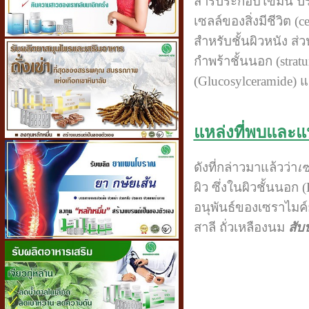
สารประกอบไขมัน ประเ
เซลล์ของสิ่งมีชีวิต 
สำหรับชั้นผิวหนัง ส
กำพร้าชั้นนอก (str
(Glucosylceramide) 
แหล่งที่พบและแห
ดังที่กล่าวมาแล้วว่า
เ
ผิว ซึ่งในผิวชั้นนอก
อนุพันธ์ของเซราไมค์
สาลี ถั่วเหลืองนม
สับ