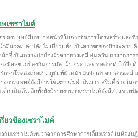
ษเซราไมค์
อกของมนุษย์มีบทบาทหน้าที่ในการจัดการโครงสร้างและรั
น้ำมีนวลเปล่งปลั่ง ไม่เหี่ยวแห้ง เป็นสาเหตุของผิวระคายเคื
ำหน้าที่เป็นเกราะปกป้องผิวจากสารเคมี ฝุ่นควัน สารก่อก
ซึ่งจะมีผลช่วยป้องกันการเกิด ฝ้า กระ และ จุดด่างดำได้อี
รักษาโรคสะเก็ดเงิน ภูมิแพ้ผิวหนัง ผิวอักเสบจากสารเคมี แ
ารแพทย์ยังมีการใช้
เซราไมด์
เป็นสารเสริมที่ช่วยในก
นเด็ก เป็นต้น อีกทั้งยังมีรายงานว่าเซราไมค์ยังมีส่วนช่ว
เกี่ยวข้องเซราไมค์
ี่ยวกับเซราไมค์พบว่าจากการศึกษาการเลี้ยงเซลล์ในห้องป