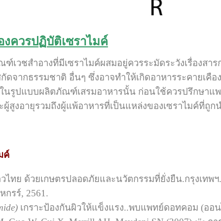
งควรปฏิบัติเซราไมค์
ณฑ์เวชสำอางที่มีเซราไมค์ผสมอยู่ควรระมัดระวังเรื่องสาร
ัดจากธรรมชาติ อื่นๆ ซึ่งอาจทำให้เกิดอาหารระคายเคืองห
ในรูปแบบผลิตภัณฑ์เสรมอาหารนั้น ก่อนใช้ควรปรึกษาแพท
ละผู้สูงอายุรวมถึงผู้แพ้อาหารที่เป็นแหล่งของเซราไมค์ที่ถู
มค์
้าวไทย ด้วยเกษตรปลอดภัยและนวัตกรรมที่ยั่งยืน.กรุงเ
กรร์, 2561.
mide)
เกราะป้องกันผิวให้แข็งแรง..พบแพทย์ดอทคอม (ออนไล