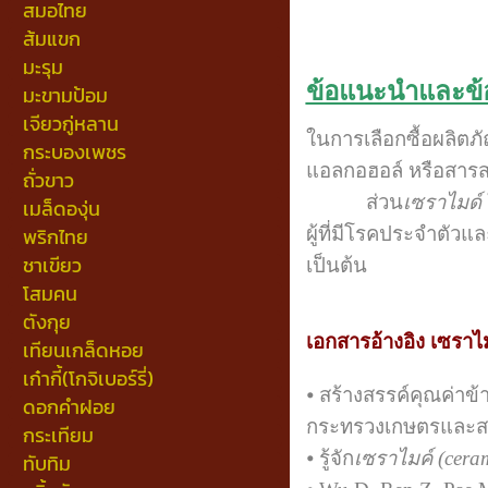
สมอไทย
ส้มแขก
มะรุม
ข้อแนะนำและข้อ
มะขามป้อม
เจียวกู่หลาน
ในการเลือกซื้อผลิตภั
กระบองเพชร
แอลกอฮอล์ หรือสารสก
ถั่วขาว
ส่วน
เซราไมด์
เมล็ดองุ่น
ผู้ที่มีโรคประจำตัวแ
พริกไทย
ชาเขียว
เป็นต้น
โสมคน
ตังกุย
เอกสารอ้างอิง เซราไ
เทียนเกล็ดหอย
เก๋ากี้(โกจิเบอร์รี่)
⦁ สร้างสรรค์คุณค่าข
ดอกคำฝอย
กระทรวงเกษตรและสห
กระเทียม
⦁ รู้จัก
เซราไมค์ (cera
ทับทิม