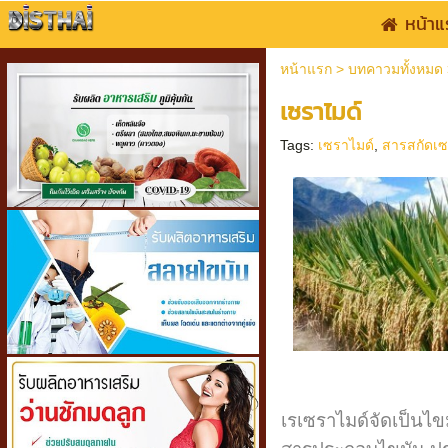
หน้าแ
หน้าแรก
>
บทคาวมทั้งหมด
เซราไมด์
Tags:
เซราไมด์
,
สารสกัดเซ
เรเซราไมด์
จัดเป็นไข