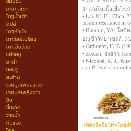
ขมิ้นชัน
⦁ Wu D, Ren Z, Pae 
มะขามแขก
อักเสบในเนื้อเยื่อไขม
โกฐน้ำเต้า
⦁ Lai, M. H., Chen, Y.
insulin resistance in 
ดีปลี
⦁ Hannun, YA; โอบี
โกฐหัวบัว
เถาวัลย์เปรียง
อณูชีววิทยาเซลล์. 9(
เถาเอ็นอ่อน
⦁ Orthoefer, F. T. (19
แห้วหมู
⦁ Zeidan, ยงฮวา; H
⦁ Nicolosi, R. J., Au
ยาดำ
apo B levels in nonhu
ชะพลู
สะค้าน
เจตมูลเพลิงแดง
เจตมูลเพลิงขาว
ขิง
ขี้เหล็ก
ว่านน้ำ
กีบแรด
เห็ดหลินจือ ประโยชน์
ไพล