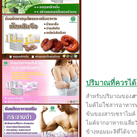
ปริมาณที่ควรได้
สำหรับปริมาณของ
ส
ไมค์ไม่ใช่สารอาหารห
ข้นของสารเซราไมค์ เ
ไมค์จากอาหารเฉลี่ยวั
ข้างหอมมะลิที่ได้จาก