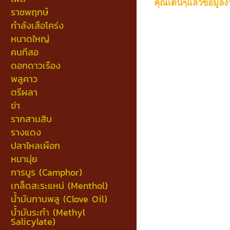
คุณเด่นๆแล้วข้อมูลง
ราชพฤกษ์
กำลังเสือโคร่ง
หนาดใหญ่
คนทีสอ
ดอกดาวเรือง
พลูคาว
ตรีผลา
ข่า
รากสามสิบ
รางแดง
ปลาไหลเผือก
หมามุ่ย
การบูร (Camphor)
เกล็ดสะระแหน่ (Menthol)
น้ำมันกานพลู (Clove Oil)
น้ำมันระกำ (Methyl
Salicylate)