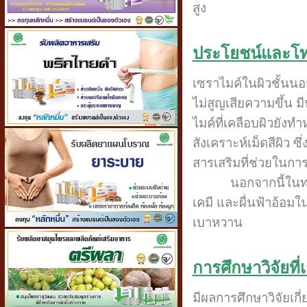
สูง
ประโยชน์และโท
เซราไมค์ในผิวชั้นน
ไม่สูญเสียความขึ้น มี
ไมค์ที่เคลือบผิวยังท
สังเคราะห์เม็ดสีผิว 
สารเสริมที่ช่วยในการ
นอกจากนี้ในทางก
เคมี และผื่นฟ้าอ้อมใ
เบาหวาน
การศึกษาวิจัยที่
มีผลการศึกษาวิจัยเก