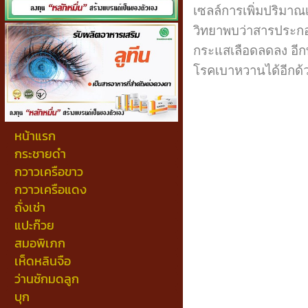
เซลล์การเพิ่มปริมาณ
วิทยาพบว่าสารประก
กระแสเลือดลดลง อีกท
โรคเบาหวานได้อีกด้
หน้าแรก
กระชายดำ
กวาวเครือขาว
กวาวเครือแดง
ถั่งเช่า
แปะก๊วย
สมอพิเภก
เห็ดหลินจือ
ว่านชักมดลูก
บุก