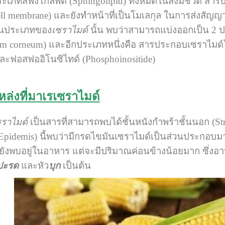
ภทสฟิงโกลิพิด (Sphingolipid) ทั้งหมดในสิ่งมีชีวิต สารป
(cell membrane) และยังทำหน้าที่เป็นโมเลกุล ในการส่งสัญ
่วนประเภทของ
เซราไมด์
นั้น พบว่าสามารถแบ่งออกเป็น 2 ป
atum corneum) และอีกประเภทหนึ่งคือ สารประกอบเซราไมด
และฟอสฟออิโนซิไทด์ (Phosphoinositide)
ล่งที่มาเรเซราไมด์
ซราไมด์
เป็นสารที่สามารถพบได้ชั้นหนังกำพร้าชั้นนอก (St
 (Epidemis) นี้พบว่ามีกรดไขมันเซราไมด์เป็นส่วนประกอบมา
ยังพบอยู่ในอาหาร แต่จะมีปริมาณค่อนข้างน้อยมาก ซึ่งอาห
ปะรด
และหัว
บุก
เป็นต้น