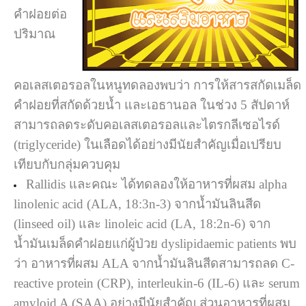
คำฝอยต่อ
ปริมาณ
คอเลสเตอรอลในหนูทดลองพบว่า การให้สารสกัดเมล็ด
คำฝอยที่สกัดด้วยน้ำ และเอธานอล ในช่วง 5 สัปดาห์
สามารถลดระดับคอเลสเตอรอลและไตรกลีเซอไรด์
(triglyceride) ในเลือดได้อย่างมีนัยสำคัญเมื่อเปรียบ
เทียบกับกลุ่มควบคุม
Rallidis และคณะ ได้ทดลองให้อาหารที่ผสม alpha
linolenic acid (ALA, 18:3n-3) จากน้ำมันลินสีด
(linseed oil) และ linoleic acid (LA, 18:2n-6) จาก
น้ำมันเมล็ดคำฝอยแก่ผู้ป่วย dyslipidaemic patients พบ
ว่า อาหารที่ผสม ALA จากน้ำมันลินสีดสามารถลด C-
reactive protein (CRP), interleukin-6 (IL-6) และ serum
amyloid A (SAA) อย่างมีนัยสำคัญ ส่วนอาหารที่ผสม