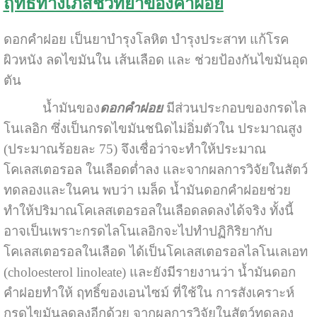
ฤทธิ์ทางเภสัชวิทยาของคำฝอย
ดอกคำฝอย เป็นยาบำรุงโลหิต บำรุงประสาท แก้โรค
ผิวหนัง ลดไขมันใน เส้นเลือด และ ช่วยป้องกันไขมันอุด
ตัน
น้ำมันของ
ดอกคําฝอย
มีส่วนประกอบของกรดไล
โนเลอิก ซึ่งเป็นกรดไขมันชนิดไม่อิ่มตัวใน ประมาณสูง
(ประมาณร้อยละ 75) จึงเชื่อว่าจะทำให้ประมาณ
โคเลสเตอรอล ในเลือดต่ำลง และจากผลการวิจัยในสัตว์
ทดลองและในคน พบว่า เมล็ด น้ำมันดอกคำฝอยช่วย
ทำให้ปริมาณโคเลสเตอรอลในเลือดลดลงได้จริง ทั้งนี้
อาจเป็นเพราะกรดไลโนเลอิกจะไปทำปฏิกิริยากับ
โคเลสเตอรอลในเลือด ได้เป็นโคเลสเตอรอลไลโนเลเอท
(choloesterol linoleate) และยังมีรายงานว่า น้ำมันดอก
คำฝอยทำให้ ฤทธิ์ของเอนไซม์ ที่ใช้ใน การสังเคราะห์
กรดไขมันลดลงอีกด้วย จากผลการวิจัยในสัตว์ทดลอง