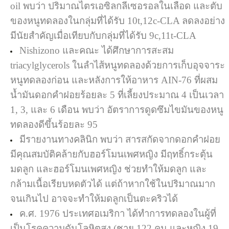
oil พบว่า ปริมาณไตรเอซิลกลีเซอรอลในเลือด และตับ
ของหนูทดลองในกลุ่มที่ได้รับ 10t,12c-CLA ลดลงอย่าง
มีนัยสำคัญเมื่อเทียบกับกลุ่มที่ได้รับ 9c,11t-CLA
Nishizono และคณะ ได้ศึกษาการสะสม
triacylglycerols ในลำไส้หนูทดลองด้วยการเก็บอุจจาระ
หนูทดลองก่อน และหลังการให้อาหาร AIN-76 ที่ผสม
น้ำมันดอกคำฝอยร้อยละ 5 ที่เลี้ยงประมาณ 4 เป็นเวลา
1, 3, และ 6 เดือน พบว่า อัตราการดูดซึมไขมันของหนู
ทดลองดีขึ้นร้อยละ 95
มีรายงานทางคลินิก พบว่า สารสกัดจากดอกคำฝอย
มีคุณสมบัติคล้ายกับฮอร์โมนเพศหญิง มีฤทธิ์กระตุ้น
มดลูก และฮอร์โมนเพศหญิง ช่วยทำให้มดลูก และ
กล้ามเนื้อเรียบหดตัวได้ แต่ถ้าหากใช้ในปริมาณมาก
จนเกินไป อาจจะทำให้มดลูกเป็นตะคริวได้
ค.ศ. 1976 ประเทศอเมริกา ได้ทำการทดลองในผู้ที่
เป็นโรคความดันโลหิตสูง (ชาย 122 คน และหญิง 19