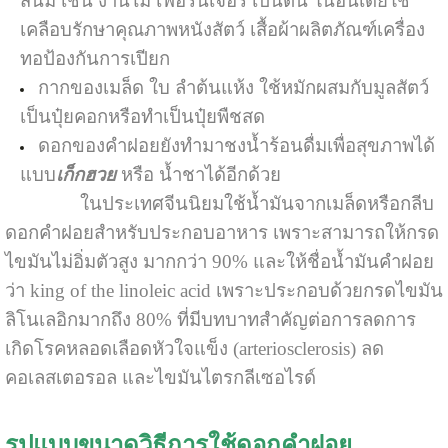
สนิม เช่น งานไม้ เฟอร์นิเจอร์ เป็นต้น ในอินเดียใช้
เคลือบรักษาคุณภาพหนังสัตว์ เสื้อผ้าผลิตภัณฑ์เครื่อง
ทอป้องกันการเปียก
กากของเมล็ด ใบ ลำต้นแห้ง ใช้หมักผสมกับมูลสัตว์
เป็นปุ๋ยคอกหรือทำเป็นปุ๋ยพืชสด
ดอกของคำฝอยยังทำมาชงน้ำร้อนดื่มเพื่อสุขภาพได้
แบบ
เก็กฮวย
หรือ น้ำชาได้อีกด้วย
ในประเทศจีนนิยมใช้น้ำมันจากเมล็ดหรือกลีบ
ดอกคำฝอยสำหรับประกอบอาหาร เพราะสามารถให้กรด
ไขมันไม่อิ่มตัวสูง มากกว่า 90% และให้ชื่อน้ำมันคำฝอย
ว่า king of the linoleic acid เพราะประกอบด้วยกรดไขมัน
ลิโนเลอิกมากถึง 80% ที่มีบทบาทสำคัญต่อการลดการ
เกิดโรคหลอดเลือดหัวใจแข็ง (arteriosclerosis) ลด
คอเลสเตอรอล และไขมันไตรกลีเซอไรด์
รูปแบบขนาดวิธีการใช้ดอกคำฝอย