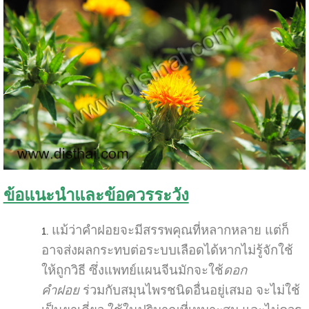
ข้อแนะนำและข้อควรระวัง
แม้ว่าคำฝอยจะมีสรรพคุณที่หลากหลาย แต่ก็
อาจส่งผลกระทบต่อระบบเลือดได้หากไม่รู้จักใช้
ให้ถูกวิธี ซึ่งแพทย์แผนจีนมักจะใช้
ดอก
คำฝอย
ร่วมกับสมุนไพรชนิดอื่นอยู่เสมอ จะไม่ใช้