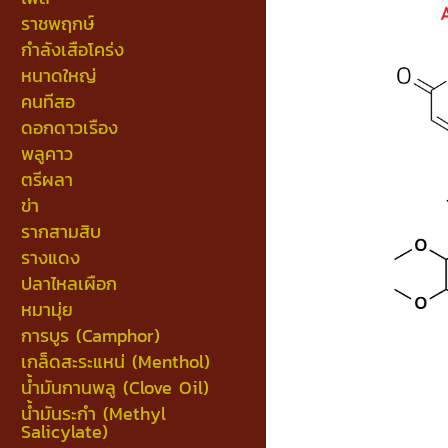
ราชพฤกษ์
กำลังเสือโคร่ง
หนาดใหญ่
คนทีสอ
ดอกดาวเรือง
พลูคาว
ตรีผลา
ข่า
รากสามสิบ
รางแดง
ปลาไหลเผือก
หมามุ่ย
การบูร (Camphor)
เกล็ดสะระแหน่ (Menthol)
น้ำมันกานพลู (Clove Oil)
น้ำมันระกำ (Methyl
Salicylate)