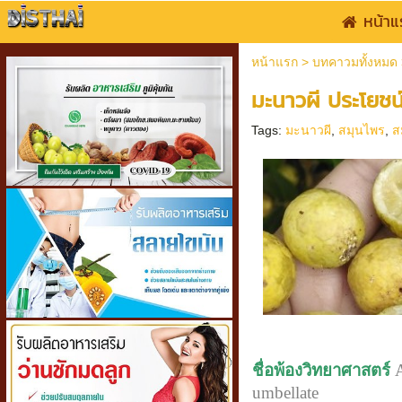
หน้าแ
หน้าแรก
>
บทคาวมทั้งหมด
มะนาวผี ประโยชน
Tags:
มะนาวผี
,
สมุนไพร
,
ส
ชื่อพ้องวิทยาศาสตร์
A
umbellate