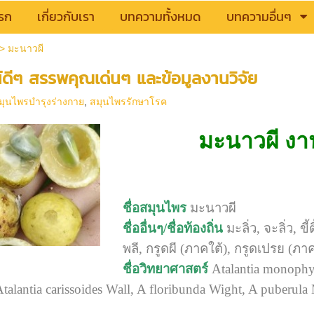
รก
เกี่ยวกับเรา
บทความทั้งหมด
บทความอื่นๆ
>
มะนาวผี
์ดีๆ สรรพคุณเด่นๆ และข้อมูลงานวิจัย
มุนไพรบำรุงร่างกาย
,
สมุนไพรรักษาโรค
มะนาวผี
งา
ชื่อสมุนไพร
มะนาวผี
ชื่ออื่นๆ/ชื่อท้องถิ่น
มะลิ่ว, จะลิ่ว, 
พลี, กรูดผี (ภาคใต้), กรูดเปรย (ภ
ชื่อวิทยาศาสตร์
Atalantia monophy
talantia carissoides Wall, A floribunda Wight, A puberula