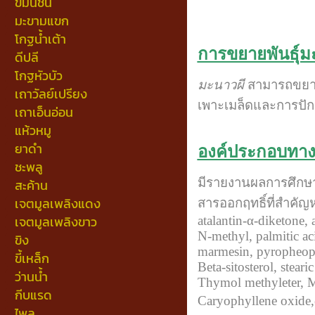
ขมิ้นชัน
มะขามแขก
โกฐน้ำเต้า
การขยายพันธุ์ม
ดีปลี
โกฐหัวบัว
มะนาวผี
สามารถขยาย
เถาวัลย์เปรียง
เพาะเมล็ดและการปัก
เถาเอ็นอ่อน
แห้วหมู
ยาดำ
องค์ประกอบทาง
ชะพลู
มีรายงานผลการศึกษา
สะค้าน
เจตมูลเพลิงแดง
สารออกฤทธิ์ที่สำคัญหล
เจตมูลเพลิงขาว
atalantin-α-diketone, 
N-methyl, palmitic aci
ขิง
marmesin, pyropheopho
ขี้เหล็ก
Beta-sitosterol, stear
ว่านน้ำ
Thymol methyleter, Me
กีบแรด
Caryophyllene oxide,
ไพล