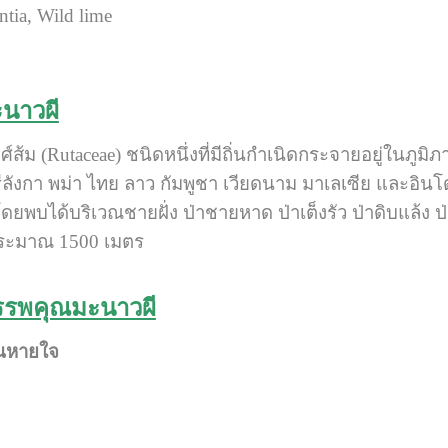
ntia, Wild lime
ะนาวผี
ศ์ส้ม (Rutaceae) ชนิดหนึ่งที่มีถิ่นกำเนิดกระจายอยู่ในภู
รีลังกา พม่า ไทย ลาว กัมพูชา เวียดนาม มาเลเซีย และอิ
ยพบได้บริเวณชายฝั่ง ป่าชายหาด ป่าเต็งรัว ป่าดิบแล้ง ป
ประมาณ 1500 เมตร
รรพคุณมะนาวผี
ินหายใจ