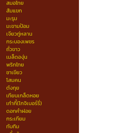
สมอไทย
ส้มแขก
มะรุม
มะขามป้อม
เจียวกู่หลาน
กระบองเพชร
ถั่วขาว
เมล็ดองุ่น
พริกไทย
ชาเขียว
โสมคน
ตังกุย
เทียนเกล็ดหอย
เก๋ากี้(โกจิเบอร์รี่)
ดอกคำฝอย
กระเทียม
ทับทิม