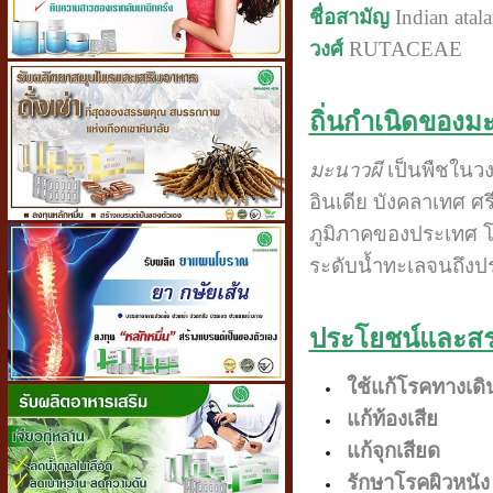
ชื่อสามัญ
Indian atala
วงศ์
RUTACEAE
ถิ่นกำเนิดของม
มะนาวผี
เป็นพืชในวง
อินเดีย บังคลาเทศ ศ
ภูมิภาคของประเทศ โด
ระดับน้ำทะเลจนถึง
ประโยชน์และส
ใช้แก้โรคทางเด
แก้ท้องเสีย
แก้จุกเสียด
รักษาโรคผิวหนัง