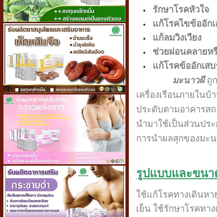
รักษาโรคหัวใจ
แก้โรคไขข้ออัก
แก้ลมวิงเวียง
ช่วยผ่อนคลายหร
แก้โรคข้ออักเสบ
มะนาวผี
ถู
เครื่องเรือนภายในบ้
ประดับตามอาคารสถาน
นำมาใช้เป็นส่วนประ
การนำผลสุกของมะนา
รูปแบบและขนาดว
ใช้แก้โรคทางเดินหายใ
เย็น ใช้รักษาโรคทาง