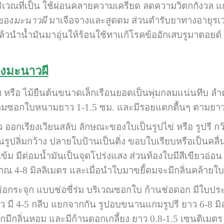
เวณที่เป็น ใช้ผ่อนคลายความเครียด ลดความวิตกกังวล แก
ของ
มะนาวผี
มาเจือจางและสูดดม ส่วนตำรับยาทางอายุรเวทแ
้วนำน้ำมันมาอุ่นให้ร้อนใช้ทาแก้โรคข้ออักเสบรูมาตอยด์
องมะนาวผี
ุ่ม หรือ ไม้ยืนต้นขนาดเล็กเรือนยอดเป็นพุ่มกลมแน่นทึบ ลำ
ตามซอกใบหนามยาว 1-1.5 ซม. และมีรอยแตกตื้นๆ ตามยา
กเรียงเวียนสลับ ลักษณะของใบเป็นรูปไข่ หรือ รูปรี ก
รูปลิ่มกว้าง ปลายใบป้านเป็นติ่ง ขอบใบเรียบหรือเป็นคลื่
ข้ม มีต่อมน้ำมันเป็นจุดโปร่งแสง ส่วนท้องใบมีสีเขียวอ่อน 
 4-8 มิลลิเมตร และเมื่อนำใบมาขยี้ดมจะมีกลิ่นคล้ายใบ
จุก แบบช่อซี่ร่ม บริเวณซอกใบ ก้านช่อดอก มีใบประด
 มี 4-5 กลีบ แยกจากกัน รูปอบขนานแกมรูปรี ยาว 6-8 มิลล
อกมีกลิ่นหอม และมีก้านดอกเกลี้ยง ยาว 0.8-1.5 เซนติเมต