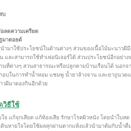
เสบ
ือลดความเครียด
รูมาตอยด์
กนำมาใช้ประโยชน์ในด้านต่างๆ ส่วนของเนื้อไม้มะนาวผีมีค
าน และสามารถใช้ทำเฟอนิเจอร์ได้ ส่วนประโยชน์อีกอย่าง
ที่ต่างๆ สวนสาธารณะหรือปลูกตามบ้านเรือนได้ นอกจาก
กอบในการทำน้ำหอม แชมพู น้ำยาล้างจาน และยาถูนวดและ
วผีมาดองกินอีกด้วย
ิธีใช้
จ แก้จุกเสียด แก้ท้องเสีย รักษาโรคผิวหนัง โดยนำใบสด 10
เดินหายใจโดยใช้ผลสุกฝานตากแห้งแล้วนำมาต้มกับน้ำดื่ม เ