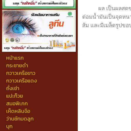
ผล เป็นผลสดขนาดเล
ต่อมน้ำมันเป็นจุดหนา
ส้ม และมีเมล็ดรูปขอบ
หน้าแรก
กระชายดำ
กวาวเครือขาว
กวาวเครือแดง
ถั่งเช่า
แปะก๊วย
สมอพิเภก
เห็ดหลินจือ
ว่านชักมดลูก
บุก