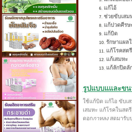
แก้ไอ้
ช่วยขับเสม
แก้ปวดศีรษ
แก้บิด
รักษาแผลใ
แก้โรคสตรี
แก้เสมหะ
แก้ลักปิดลั
รูปแบบแและขนา
ใช้แก้บิด แก้ไอ ขับเ
เสมหะ แก้โรคในสตรี 
ดอก
กาหลง
สดมารับป