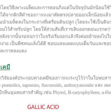
โดยวิธีเพาะเมล็ดและการตอนกิ่งแต่ในปัจจุบันมักนิยมใช้ว
ดที่ได้จากฝักสีดำของ
กาหลง
มาตัดตรงปลายออกเล็กน้อยแล้วนำไ
นนำเมล็ดลงในกระถางที่เตรียมดินปลูก (โดยจะใช้เป็นดินร่ว
ยมไว้สำหรับปลูก โดยให้ส่วนสันที่เราขลิบออกตอนแรกคว่
ี หลังจากนั้นรอจนกว่าใบจริงเริ่มงอกแล้วจึงค่อยย้ายลงไป
กษาง่าย เป็นพืชทนแล้งได้ดี ชอบแสงแดดแบบเต็มวันและชอบดิ
วและกาหลงแดง
เคมี
วิจัยองค์ประกอบทางเคมีของ
กาหลง
ระบุไว้ว่าในใบพบสารสำ
 pnenolics, saponins, flavonoids, anthocyanoside และ 
ีกลิ่นฉุนพบสารสำคัญ เช่น Phytol, B-caryophyllene, a-Hum