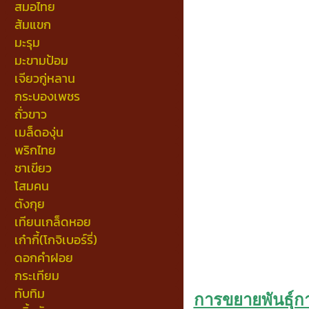
สมอไทย
ส้มแขก
มะรุม
มะขามป้อม
เจียวกู่หลาน
กระบองเพชร
ถั่วขาว
เมล็ดองุ่น
พริกไทย
ชาเขียว
โสมคน
ตังกุย
เทียนเกล็ดหอย
เก๋ากี้(โกจิเบอร์รี่)
ดอกคำฝอย
กระเทียม
ทับทิม
การขยายพันธุ์