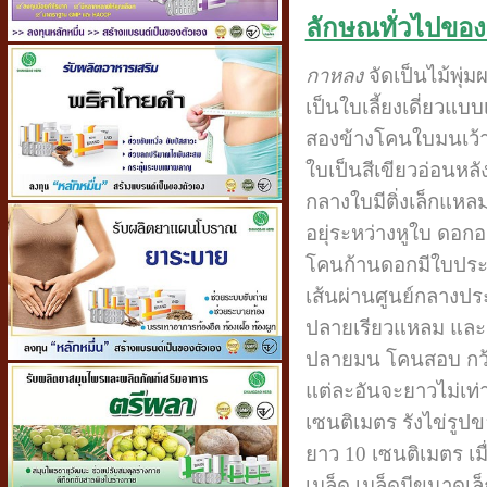
ลักษณทั่วไปขอ
กาหลง
จัดเป็นไม้พุ่
เป็นใบเลี้ยงเดี่ยวแ
สองข้างโคนใบมนเว้
ใบเป็นสีเขียวอ่อนหล
กลางใบมีติ่งเล็กแห
อยุ่ระหว่างหูใบ ดอก
โคนก้านดอกมีใบประดั
เส้นผ่านศูนย์กลางปร
ปลายเรียวแหลม และแยก
ปลายมน โคนสอบ กว้าง
แต่ละอันจะยาวไม่เท่า
เซนติเมตร รังไข่รูป
ยาว 10 เซนติเมตร เมื่
เมล็ด เมล็ดมีขนาดเ