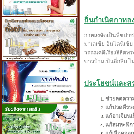
ถิ่นกำเนิดกาหล
กาหลงจัดเป็นพืชป่าชน
มาเลเซีย อินโดนีเซี
วรรณคดีเรื่องลิลิตพ
ขาวบ้านเป็นสี่กลีบ
ประโยชน์และส
ช่วยลดความ
แก้ปวดศีรษ
แก้อาเจียนเ
แก้สมหะพิก
แก้เลือดออ