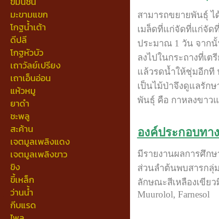
ขมิ้นชัน
มะขามแขก
สามารถขยายพันธุ์ ได้
โกฐน้ำเต้า
เมล็ดที่แก่จัดที่แก่จั
ดีปลี
ประมาณ 1 วัน จากนั้
โกฐหัวบัว
ลงไปในกระถางที่เตรี
เถาวัลย์เปรียง
แล้วรดน้ำให้ชุ่มอีกท
เถาเอ็นอ่อน
เป็นไม้ป่าจึงดูแลรั
แห้วหมู
พันธุ์ คือ กาหลงขา
ยาดำ
ชะพลู
สะค้าน
องค์ประกอบทาง
เจตมูลเพลิงแดง
เจตมูลเพลิงขาว
มีรายงานผลการศึกษา
ขิง
ส่วนลำต้นพบสารกลุ่ม
ขี้เหล็ก
ลักษณะสีเหลืองเขียวม
ว่านน้ำ
Muurolol, Farnesol
กีบแรด
ไพล