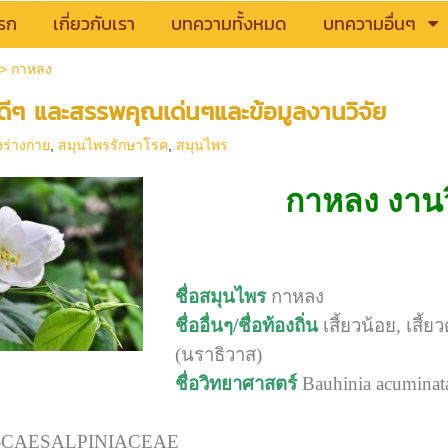
รก
เกี่ยวกับเรา
บทความทั้งหมด
บทความอื่นๆ
>
กาหลง
ีๆ และสรรพคุณเด่นๆและข้อมูลงานวิจัย
งร่างกาย
,
สมุนไพรรักษาโรค
,
สมุนไพร
กาหลง งานว
ชื่อสมุนไพร
กาหลง
ชื่ออื่นๆ/ชื่อท้องถิ่น
เสี้ยวน้อย, เสี้
(นราธิวาส)
ชื่อวิทยาศาสตร์
Bauhinia acuminat
CAESALPINIACEAE