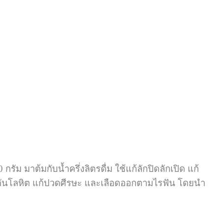
ัม มาต้มกับน้ำครึ่งลิตรดื่ม ใช้แก้ลักปิดลักเปิด แก้
วามดันโลหิต แก้ปวดศีรษะ และเลือดออกตามไรฟัน โดยนำ