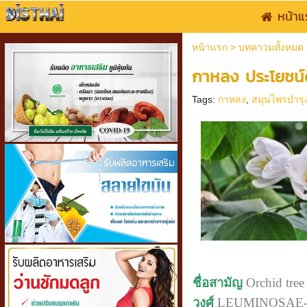
หน้าแ
หน้าแรก
>
บทคาวมทั้งหมด
กาหลง ประโยชน์ด
Tags:
กาหลง
,
สมุนไพรบำรุ
ชื่อสามัญ
Orchid tree
วงศ์
LEUMINOSAE-