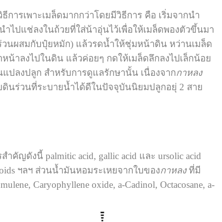
ิธีการเพาะเมล็ดมากกว่าโดยมีวิธีการ คือ เริ่มจากนำ
ปแช่ลงในถ้วยที่ใส่น้าอุ่นไว้เพื่อให้เมล็ดพองตัวขึ้นมา
นผสมกับปุ๋ยหมัก) แล้วรดน้ำให้ชุ่มหน้าดิน หว่านเมล็ด
าหน้าลงไปในดิน แล้วค่อยๆ กดให้เมล็ดลึกลงไปเล็กน้อย
ในแปลงปลูก สำหรับการดูแลรักษานั้น เนื่องจาก
กาหลง
นร่วนที่ระบายน้ำได้ดีในปัจจุบันนิยมปลูกอยุ่ 2 สาย
คัญดังนี้ palmitic acid, gallic acid และ ursolic acid
steroids ฯลฯ ส่วนน้ำมันหอมระเหยจากใบของ
กาหลง
ที่มี
ulene, Caryophyllene oxide, a-Cadinol, Octacosane, a-