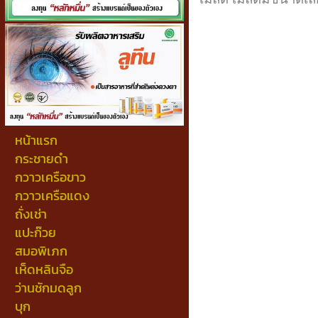
หน้าแรก
กระชายดำ
กวาวเครือขาว
กวาวเครือแดง
ถั่งเช่า
แปะก๊วย
สมอพิเภก
เห็ดหลินจือ
ว่านชักมดลูก
บุก