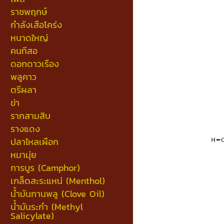
ราชพฤกษ์
กำลังเสือโคร่ง
หนาดใหญ่
คนทีสอ
ดอกดาวเรือง
พลูคาว
ตรีผลา
ข่า
รากสามสิบ
รางแดง
ปลาไหลเผือก
หมามุ่ย
การบูร (Camphor)
เกล็ดสะระแหน่ (Menthol)
น้ำมันกานพลู (Clove Oil)
น้ำมันระกำ (Methyl
Salicylate)