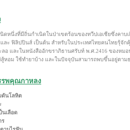
ง
ิดหนึ่งที่มีถิ่นกำเนิดในป่าเขตร้อนของทวีปเอเชียซึ่งคาบเ
ย และ ฟิลิปปินส์ เป็นต้น สำหรับในประเทศไทยคนไทยรุ้จั
ระลอ และในหนังสืออักขราภิธานศรับท์ พ.ศ.2416 ของหมอ
 ไม่สู้หอม ใช้ทำยาบ้าง และในปัจจุบันสามารถพบขึ้นอย
รรพคุณกาหลง
ดันโลหิต
ะ
ป็นเลือด
าร
กตามไรฟัน