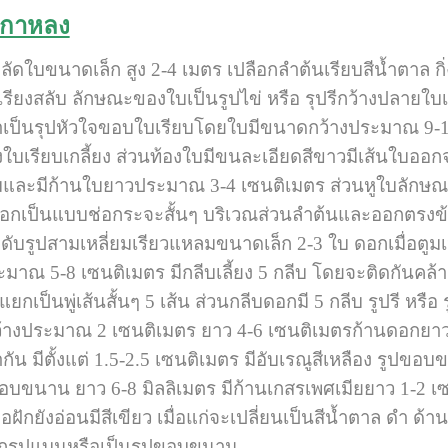
งกาหลง
มผลัดใบขนาดเล็ก สูง 2-4 เมตร เปลือกลำต้นเรียบสีน้ำตาล ก
บบเรียงสลับ ลักษณะของใบเป็นรูปไข่ หรือ รุปรีกว้างปลายใ
าเป็นรุปหัวใจขอบใบเรียบโดยใบมีขนาดกว้างประมาณ 9-
ังใบเรียบเกลี้ยง ส่วนท้องใบมีขนละเอียดสีขาวมีเส้นใบอ
ลมและมีก้านใบยาวประมาณ 3-4 เซนติเมตร ส่วนหูใบลักษณ
ออกเป็นแบบช่อกระจะสั้นๆ บริเวณส่วนลำต้นและออกตรงข้า
บรูปสามเหลี่ยมเรียวแหลมขนาดเล็ก 2-3 ใบ ดอกเมื่อตูมเ
ะมาณ 5-8 เซนติเมตร มีกลีบเลี้ยง 5 กลีบ โดยจะติดกันคล้
เป็นพู่เส้นสั้นๆ 5 เส้น ส่วนกลีบดอกมี 5 กลีบ รูปรี หรื
ประมาณ 2 เซนติเมตร ยาว 4-6 เซนติเมตรก้านดอกยาว 0.5-1
กัน มีตั้งแต่ 1.5-2.5 เซนติเมตร มีอับเรณูสีเหลือง รูปข
ขอบขนาน ยาว 6-8 มิลลิเมตร มีก้านเกสรเพศเมียยาว 1-2 เ
อฝักยังอ่อนมีสีเขียว เมื่อแก่จะเปลี่ยนเป็นสีน้ำตาล ดำ ด้
ล็กรูปแบนหรือเป็นรูปขอบขนาน