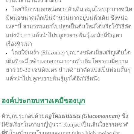
เป็นเวลานานถึง 4 เดือน
โดยวิธีการแตกหน่อจากหัวเดิม สมุนไพรบุกบางชนิด
มีหน่อขนาดเล็กเป็นจำนวนมากอยู่บนหัวเดิม ซึ่งหน่อ
เหล่านี้ สามารถแยกไปปลูกเป็นต้นใหม่ได้หรือใช้วิธีตัด
แบ่งหัวเกา แล้วนำไปปลูกขยายพันธุ์แต่มักมีปัญหา
เรื่องหัวเน่า
โดยใช้เหง้า (Rhizome) บุกบางชนิดเมื่อเจริญเติบโต
เต็มที่จะมีเหง้าแตกออกมาจากหัวเติมโดยรอบมีความ
ยาว 10-30 เซนติเมตร นำเหง้ามาตัดแบ่งเป็นท่อนสั้นๆ
แล้วนำไปปลูกขยายพันธุ์บุกได้อีกวิธีหนึ่ง
องค์ประกอบทางเคมีของบุก
หัวบุกประกอบด้วย
กลูโคแมนแนน (Glucomannan)
ซึ่ง
มีชื่อเรียกในภาษาญี่ปุ่นว่า Konjac เป็นเส้นใยธรรมชาติ
ที่มีน้ำหนักมวลโมเลกุลสูงมาก (ultra-high molecular-