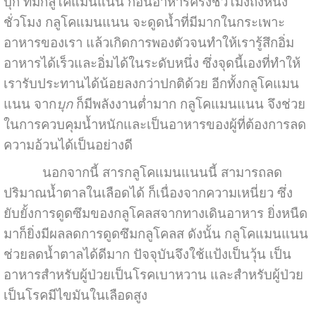
บุก ที่มีกลูโคแมนแนน ก่อนอาหารครึ่งชั่วโมงถึงหนึ่ง
ชั่วโมง กลูโคแมนแนน จะดูดน้ำที่มีมากในกระเพาะ
อาหารของเรา แล้วเกิดการพองตัวจนทำให้เรารู้สึกอิ่ม
อาหารได้เร็วและอิ่มได้ในระดับหนึ่ง ซึ่งจุดนี้เองที่ทำให้
เรารับประทานได้น้อยลงกว่าปกติด้วย อีกทั้งกลูโคแมน
แนน จาก
บุก
ก็มีพลังงานต่ำมาก กลูโคแมนแนน จึงช่วย
ในการควบคุมน้ำหนักและเป็นอาหารของผู้ที่ต้องการลด
ความอ้วนได้เป็นอย่างดี
นอกจากนี้ สารกลูโคแมนแนนนี้ สามารถลด
ปริมาณน้ำตาลในเลือดได้ ก็เนื่องจากความเหนี่ยว ซึ่ง
ยับยั้งการดูดซึมของกลูโคลสจากทางเดินอาหาร ยิ่งหนืด
มาก็ยิ่งมีผลลดการดูดซึมกลูโคลส ดังนั้น กลูโคแมนแนน
ช่วยลดน้ำตาลได้ดีมาก ปัจจุบันจึงใช้แป้งเป็นวุ้น เป็น
อาหารสำหรับผู้ป่วยเป็นโรคเบาหวาน และสำหรับผู้ป่วย
เป็นโรคมีไขมันในเลือดสูง