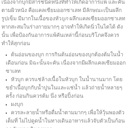
เนื่องจากบุกมีสารชนิดหนึ่งที่ทำให้เกิดอาการแพ้ และคัน
ตามผิวหนัง คือแคลเซียมออกซาเลท มีลักษณะเป็นผลึก
รูปเข็ม มีมากในเนื้อของหัว
บุก
ผลึกแคลเซียมออกซาเลท
หากสะสมในร่างกายมากๆ อาจทำให้เกิดนิ่วในไตได้ ดัง
นั้น เพื่อป้องกันอาการแพ้คันเหล่านี้ก่อนบริโภคจึงควร
ทำให้สุกก่อน
ต้นอ่อนของบุก การกินต้นอ่อนของบุกต้องต้มในน้ำ
เดือนก่อน มิฉะนั้นจะคัน เนื่องจากมีผลึกแคลเซียมออก
ซาเลท
หัวบุก ควรแช่ล้างเนื้อในหัวบุก ในน้ำนานมาก โดย
ขยำเนื้อบุกกับน้ำปูนในและแช่น้ำ แล้วถ่ายน้ำหลายๆ
ครั้ง ก่อนกินควรต้ม นึ่ง หรือปิ้งก่อน
ผงบุก
ควรละลายน้ำหรือดื่มน้ำตามมากๆ เพื่อให้วุ้นพองตัว
เต็มที่ ไม่ไปดูดน้ำในทางเดินอาหารแล้วจับตัวเป็นก้อน