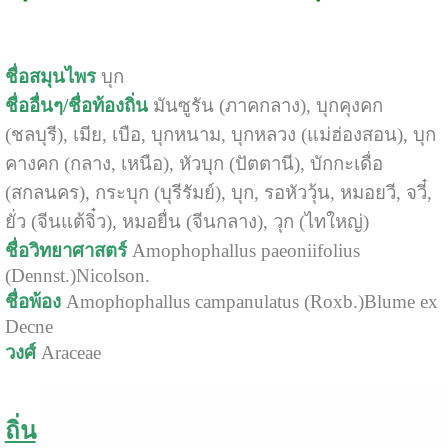
ชื่อสมุนไพร
บุก
ชื่ออื่นๆ/ชื่อท้องถิ่น
มันซูรัน (ภาคกลาง), บุกคุงคก
(ชลบุรี), เมีย, เบือ, บุกหนาม, บุกหลวง (แม่ฮ่องสอน), บุก
คางคก (กลาง, เหนือ), หัวบุก (ปัตตานี), บักกะเดื่อ
(สกลนคร), กระบุก (บุรีรัมย์), บุก, รอหัววุ้น, หมอยวี, จวี๋,
ยั่ว (จีนแต้จิ๋ว), หมอยื่น (จีนกลาง), วุก (ไทใหญ่)
ชื่อวิทยาศาสตร์
Amophophallus paeoniifolius
(Dennst.)Nicolson.
ชื่อพ้อง
Amophophallus campanulatus (Roxb.)Blume ex
Decne
วงศ์
Araceae
ถิ่น