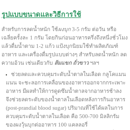
รูปแบบขนาดและวิธีการใช้
สำหรับการลดน้ำหนัก ใช้
ผงบุก
3-5 กรัม ต่อวัน หรือ
เฉลี่ยครั้งละ 1 กรัม โดยกินก่อนอาหารครึ่งถึงหนึ่งชั่วโมง
แล้วดื่มน้ำตาม 1-2 แก้ว แป้งบุกนิยมใช้ทำผลิตภัณฑ์
อาหาร และเครื่องดื่มรูปแบบต่างๆ สำหรับลดน้ำหนัก ลด
ความอ้วน เช่นเดียวกับ
ส้มแขก
ถั่วขาว
ฯลฯ
ช่วยลดและควบคุมระดับน้ำตาลในเลือด กลูโคแมน
แนน จะชะลอการเคลื่อนของอาหารออกจากกระเพาะ
อาหาร มีผลทำให้การดูดซึมน้ำตาลจากอาหารช้าลง
จึงช่วยลดระดับของน้ำตาลในเลือดหลังการกินอาหาร
(post-prandial blood sugar) ปริมาณที่ใช้ได้ผลในการ
ควบคุมระดับน้ำตาลในเลือด คือ 500-700 มิลลิกรัม
ของผงวุ้นบุกต่ออาหาร 100 แคลลอรี่