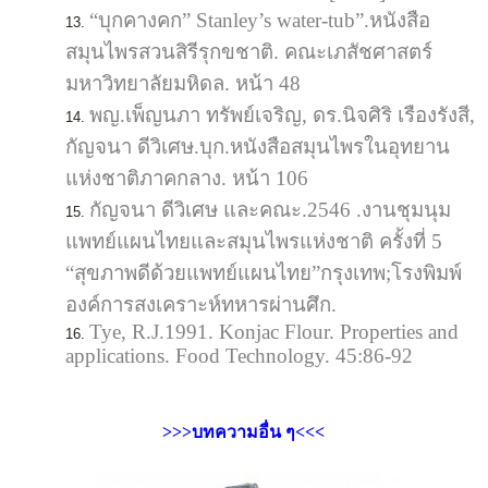
“บุกคางคก” Stanley’s water-tub”.หนังสือ
สมุนไพรสวนสิรีรุกขชาติ. คณะเภสัชศาสตร์
มหาวิทยาลัยมหิดล. หน้า 48
พญ.เพ็ญนภา ทรัพย์เจริญ, ดร.นิจศิริ เรืองรังสี,
กัญจนา ดีวิเศษ.บุก.หนังสือสมุนไพรในอุทยาน
แห่งชาติภาคกลาง. หน้า 106
กัญจนา ดีวิเศษ และคณะ.2546 .งานชุมนุม
แพทย์แผนไทยและสมุนไพรแห่งชาติ ครั้งที่ 5
“สุขภาพดีด้วยแพทย์แผนไทย”กรุงเทพ;โรงพิมพ์
องค์การสงเคราะห์ทหารผ่านศึก.
Tye, R.J.1991. Konjac Flour. Properties and
applications. Food Technology. 45:86-92
>>>บทความอื่น ๆ<<<