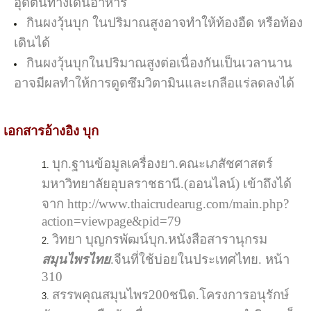
อุดตันทางเดินอาหาร
กินผงวุ้นบุก ในปริมาณสูงอาจทำให้ท้องอืด หรือท้อง
เดินได้
กินผงวุ้นบุก
ในปริมาณสูงต่อเนื่องกันเป็นเวลานาน
อาจมีผลทำให้การดูดซึมวิตามินและเกลือแร่ลดลงได้
เอกสารอ้างอิง บุก
บุก.ฐานข้อมูลเครื่องยา.คณะเภสัชศาสตร์
มหาวิทยาลัยอุบลราชธานี.(ออนไลน์) เข้าถึงได้
จาก http://www.thaicrudearug.com/main.php?
action=viewpage&pid=79
วิทยา บุญกรพัฒน์
บุก
.หนังสือสารานุกรม
สมุนไพรไทย
.จีนที่ใช้บ่อยในประเทศไทย. หน้า
310
สรรพคุณสมุนไพร200ชนิด.โครงการอนุรักษ์