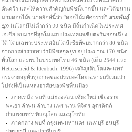
สนใจของนักพฤกษศาสตร์ และคนทั่วไปให้หันมาศึกษา
ค้นคว้า และให้ความสำคัญกับพืชนี้มากขึ้น และได้ขนาน
นามดอกไม้ขนาดยักษ์นี้ว่า “ดอกไม้มหัศจรรย์”
สายพันธุ์
บุก
ในโลกมีไม่ต่ำกว่า 90 ชนิด มีถิ่นกำเนิดในประเทศ
เอเชีย พบมากที่สุดในแถบประเทศเอเชียตะวันออกเฉียง
ใต้ โดยเฉพาะประเทศอินโดนีเซียที่พบมากกว่า 80 ชนิด
จากการสำรวจพบว่ามีพืชสกุล
บุก
อยู่ประมาณ 170 ชนิด
ทั่วโลก และพบในประเทศไทย 46 ชนิด (เต็ม 2544 และ
Hetterscheid & Ittenbach, 1996) เจริญเติบโตและแพร่
กระจายอยู่ทั่วทุกภาคของประเทศโดยเฉพาะบริเวณป่า
โปร่งที่เป็นแหล่งอาศัยของพืชพื้นเมือง
ภาคเหนือ พบที่ แม่ฮ่องสอน เชียงใหม่ เชียงราย
พะเยา ลำพูน ลำปาง แพร่ น่าน พิจิตร อุตรดิตถ์
กำแพงเพชร พิษณุโลก และสุโขทัย
ภาคกลาง พบที่ กรุงเทพมหานคร นนทบุรี ธนบุรี
ปทุมธานี และปราจีนบุรี