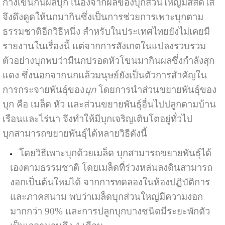
กางเขนกินผลบุก เนื่องจากผลของบุกส่วนใหญ่มีสีสดใส
จึงดึงดูดให้นกมากินซึ่งเป็นการช่วยการเพาะบุกตาม
ธรรมชาติอีกวิธีหนึ่ง สำหรับในประเทศไทยยังไม่เคยมี
รายงานในเรื่องนี้ แต่จากการสังเกตในแปลงรวบรวม
ตัวอย่างบุกพบว่ามีนกปรอดหัวโขนมากินผลซึ่งกำลังสุก
แดง ซึ่งนอกจากนกแล้วมนุษย์ยังเป็นตัวการสำคัญใน
การกระจายพันธุ์ของ
บุก
โดยการนำส่วนขยายพันธุ์ของ
บุก คือ เมล็ด หัว และส่วนขยายพันธุ์อื่นไปปลูกตามบ้าน
เรือนและไร่นา จึงทำให้มีบุกเจริญเติบโตอยู่ทั่วไป
บุกสามารถขยายพันธุ์ได้หลายวิธีดังนี้
โดยวิธีเพาะ
บุก
ด้วยเมล็ด บุกสามารถขยายพันธุ์ได้
เองตามธรรมชาติ โดยเมล็ดที่ร่วงหล่นลงดินสามารถ
งอกเป็นต้นใหม่ได้ จากการทดลองในห้องปฏิบัติการ
และภาคสนาม พบว่าเมล็ดบุกส่วนใหญ่มีความงอก
มากกว่า 90% และการปลูกบุกบางชนิดมีระยะพักตัว