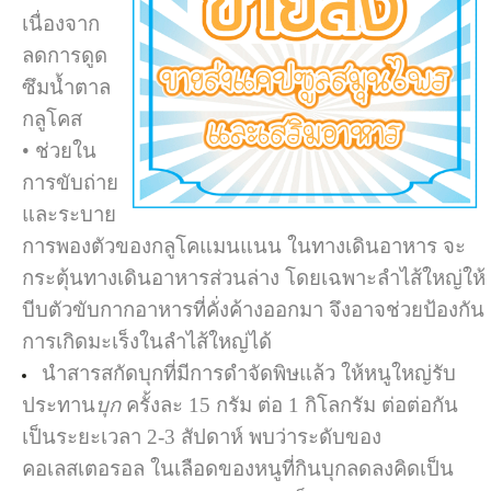
เนื่องจาก
ลดการดูด
ซึมน้ำตาล
กลูโคส
•
ช่วยใน
การขับถ่าย
และระบาย
การพองตัวของกลูโคแมนแนน ในทางเดินอาหาร จะ
กระตุ้นทางเดินอาหารส่วนล่าง โดยเฉพาะลำไส้ใหญ่ให้
บีบตัวขับกากอาหารที่คั่งค้างออกมา จึงอาจช่วยป้องกัน
การเกิดมะเร็งในลำไส้ใหญ่ได้
นำสารสกัดบุกที่มีการดำจัดพิษแล้ว ให้หนูใหญ่รับ
ประทาน
บุก
ครั้งละ 15 กรัม ต่อ 1 กิโลกรัม ต่อต่อกัน
เป็นระยะเวลา 2-3 สัปดาห์ พบว่าระดับของ
คอเลสเตอรอล ในเลือดของหนูที่กินบุกลดลงคิดเป็น