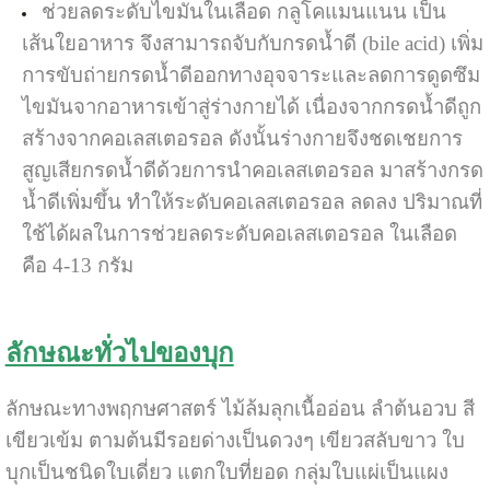
ช่วยลดระดับไขมันในเลือด กลูโคแมนแนน เป็น
เส้นใยอาหาร จึงสามารถจับกับกรดน้ำดี (bile acid) เพิ่ม
การขับถ่ายกรดน้ำดีออกทางอุจจาระและลดการดูดซึม
ไขมันจากอาหารเข้าสู่ร่างกายได้ เนื่องจากกรดน้ำดีถูก
สร้างจากคอเลสเตอรอล ดังนั้นร่างกายจึงชดเชยการ
สูญเสียกรดน้ำดีด้วยการนำคอเลสเตอรอล มาสร้างกรด
น้ำดีเพิ่มขึ้น ทำให้ระดับคอเลสเตอรอล ลดลง ปริมาณที่
ใช้ได้ผลในการช่วยลดระดับคอเลสเตอรอล ในเลือด
คือ 4-13 กรัม
ลักษณะทั่วไปของบุก
ลักษณะทางพฤกษศาสตร์ ไม้ล้มลุกเนื้ออ่อน ลำต้นอวบ สี
เขียวเข้ม ตามต้นมีรอยด่างเป็นดวงๆ เขียวสลับขาว ใบ
บุกเป็นชนิดใบเดี่ยว แตกใบที่ยอด กลุ่มใบแผ่เป็นแผง