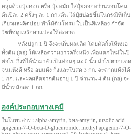
หลุมด้วยปุ๋ยคอก หรือ ปุ๋ยหมัก ใส่ปุ๋ยคอกหว่านรอบโคน
ต้นปีละ 2 ครั้งๆ ละ 1 กก./ต้น ใส่ปุ๋ยบ่อยขึ้นในกรณีที่เก็บ
เกี่ยวผลผลิตบ่อย ทำให้ต้นโทรม ใบเป็นสีเหลือง กำจัด
วัชพืชดูแลรักษาแปลงให้สะอาด
หลังปลูก 1 ปี จึงจะเก็บผลผลิต โดยตัดกิ่งให้หมอ
ทั้งต้น (ตอ) ให้เหลือความยาวครึ่งหนึ่ง เพื่อแตกใหม่ในปี
ต่อไป กิ่งที่ได้นำมาสับเป็นท่อนๆ ละ 6 นิ้ว นำไปตากแดด
จนแห้งดี หรือ อบแห้ง กิ่งและใบสด 3 กก. จะตากแห้งได้
1 กก. และผลผลิตจากต้นอายุ 1 ปี จำนวน 4 ต้น (กอ) จะ
มีน้ำหนักสด 1 กก.
องค์ประกอบทางเคมี
ในใบพบสาร : alpha-amyrin, beta-amyrin, ursolic acid
apigenin-7-O-beta-D-glucuronide, methyl apigenin-7-O-