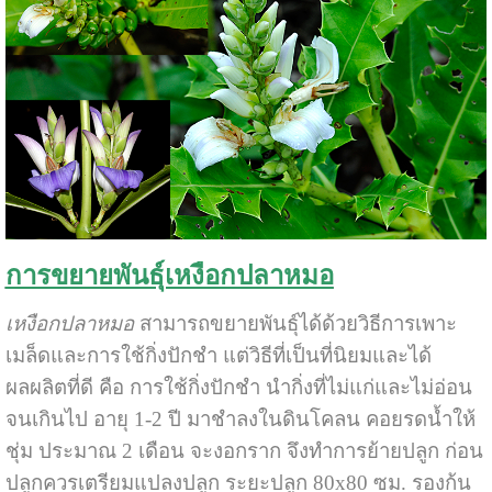
การขยายพันธุ์เหงือกปลาหมอ
เหงือกปลาหมอ
สามารถขยายพันธุ์ได้ด้วยวิธีการเพาะ
เมล็ดและการใช้กิ่งปักชำ แต่วิธีที่เป็นที่นิยมและได้
ผลผลิตที่ดี คือ การใช้กิ่งปักชำ นำกิ่งที่ไม่แก่และไม่อ่อน
จนเกินไป อายุ 1-2 ปี มาชำลงในดินโคลน คอยรดน้ำให้
ชุ่ม ประมาณ 2 เดือน จะงอกราก จึงทำการย้ายปลูก ก่อน
ปลูกควรเตรียมแปลงปลูก ระยะปลูก 80x80 ซม. รองก้น