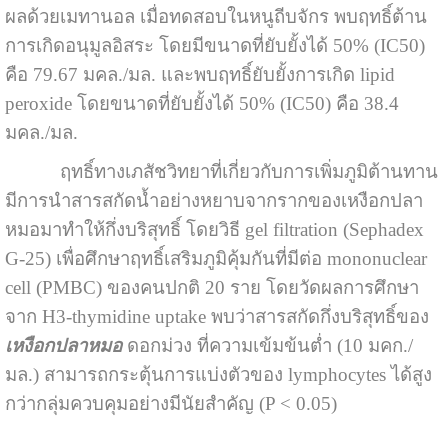
ผลด้วยเมทานอล เมื่อทดสอบในหนูถีบจักร พบฤทธิ์ต้าน
การเกิดอนุมูลอิสระ โดยมีขนาดที่ยับยั้งได้ 50% (IC50)
คือ 79.67 มคล./มล. และพบฤทธิ์ยับยั้งการเกิด lipid
peroxide โดยขนาดที่ยับยั้งได้ 50% (IC50) คือ 38.4
มคล./มล.
ฤทธิ์ทางเภสัชวิทยาที่เกี่ยวกับการเพิ่มภูมิต้านทาน
มีการนำสารสกัดน้ำอย่างหยาบจากรากของเหงือกปลา
หมอมาทำให้กึ่งบริสุทธิ์ โดยวิธี gel filtration (Sephadex
G-25) เพื่อศึกษาฤทธิ์เสริมภูมิคุ้มกันที่มีต่อ mononuclear
cell (PMBC) ของคนปกติ 20 ราย โดยวัดผลการศึกษา
จาก H3-thymidine uptake พบว่าสารสกัดกึ่งบริสุทธิ์ของ
เหงือกปลาหมอ
ดอกม่วง ที่ความเข้มข้นต่ำ (10 มคก./
มล.) สามารถกระตุ้นการแบ่งตัวของ lymphocytes ได้สูง
กว่ากลุ่มควบคุมอย่างมีนัยสำคัญ (P < 0.05)