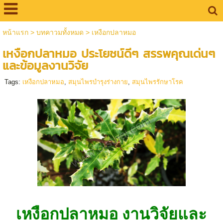
หน้าแรก
>
บทคาวมทั้งหมด
>
เหงือกปลาหมอ
เหงือกปลาหมอ ประโยชน์ดีๆ สรรพคุณเด่นๆ
และข้อมูลงานวิจัย
Tags:
เหงือกปลาหมอ
,
สมุนไพรบำรุงร่างกาย
,
สมุนไพรรักษาโรค
เหงือกปลาหมอ งานวิจัยและ