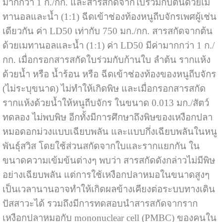
มากกว่า 1 ก./กก. และสารสกัดจากใบร่วมกับต้นด้วยเม
ทานอลและน้ำ (1:1) ฉีดเข้าช่องท้องหนูถีบจักรเพศผู้เช่น
เดียวกัน ค่า LD50 เท่ากับ 750 มก./กก. สารสกัดจากต้น
ด้วยเมทานอลและน้ำ (1:1) ค่า LD50 มีค่ามากกว่า 1 ก./
กก. เมื่อกรอกสารสกัดใบร่วมกับก้านใบ ลำต้น รากแห้ง
ด้วยน้ำ หรือ น้ำร้อน หรือ ฉีดเข้าช่องท้องของหนูถีบจักร
(ไม่ระบุขนาด) ไม่ทำให้เกิดพิษ และเมื่อกรอกสารสกัด
รากแห้งด้วยน้ำให้หนูถีบจักร ในขนาด 0.013 มก./สัตว์
ทดลอง ไม่พบพิษ อีกทั้งมีการศึกษาถึงพิษของเหงือกปลา
หมอดอกม่วงแบบเฉียบพลัน และแบบกึ่งเฉียบพลันในหนู
พันธุ์สวิส โดยใช้ส่วนสกัดจากใบและรากแยกกัน ใน
ขนาดความเข้มข้นต่างๆ พบว่า สารสกัดดังกล่าวไม่มีพิษ
อย่างเฉียบพลัน แต่การใช้เหงือกปลาหมอในขนาดสูงๆ
เป็นเวลานานอาจทำให้เกิดผลข้างเคียงต่อระบบทางเดิน
ปัสสาวะได้ รวมถึงมีการทดสอบนำสารสกัดจากราก
เหงือกปลาหมอกับ mononuclear cell (PMBC) ของคนใน