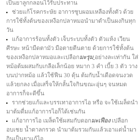
เป็นยาลูกกลอนไว้รับประทาน
ช่วยแก้โรคกระษัย อาการซูบผอมเหลืองทั้งตัว ด้วย
การใช้ทั้งต้นของเหงือกปลาหมอนำมาตำเป็นผงกินทุก
วัน
แก้อาการร้อนทั้งตัว เจ็บระบบทั้งตัว ตัวแห้ง เวียน
ศีรษะ หน้ามืดตามัว มือตายตีนตาย ด้วยการใช้ทั้งต้น
ของเหงือกปลาหมอและเปลือก
มะรุม
อย่างละเท่ากัน ใส่
หม้อต้มผสมกับเกลือเล็กน้อย หมาก 3 คำ เบี้ย 3 ตัว วาง
บนปากหม้อ แล้วใช้ฟืน 30 ดุ้น ต้มกับน้ำเดือดจนงวด
แล้วยกลง เมื่อเสร็จให้กลั้นใจกินขณะอุ่นๆ จนหมด
อาการก็จะดีขึ้น
รากช่วยแก้และบรรเทาอาการไอ หรือ จะใช้เมล็ดนำ
มาต้มดื่มแก้อาการไอก็ได้เช่นกัน
แก้อาการไอ เมล็ดใช้ผสมกับดอก
มะเฟือง
เปลือก
อบเชย น้ำตาลกรวด นำมาต้มรวมกันแล้วเอาแต่น้ำมา
กินเป็นยาแก้ไอ