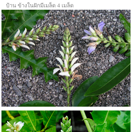
ป้าน ข้างในฝักมีเมล็ด 4 เมล็ด