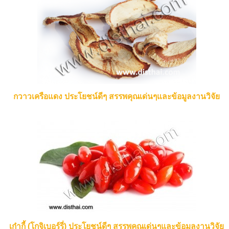
กวาวเครือแดง ประโยชน์ดีๆ สรรพคุณเด่นๆและข้อมูลงานวิจัย
เก๋ากี้ (โกจิเบอร์รี่) ประโยชน์ดีๆ สรรพคุณเด่นๆและข้อมูลงานวิจัย