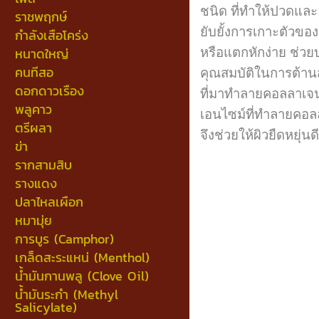
ชนิด ที่ทำให้ปวดแล
ราชพฤกษ์
ยับยั้งการเกาะตัวขอ
กำลังเสือโคร่ง
หนาดใหญ่
หรือแตกหักง่าย ช่วย
คนทีสอ
คุณสมบัติในการต้านส
ดอกดาวเรือง
ที่มาทำลายคอลลาเจน 
พลูคาว
เอนไซม์ที่ทำลายคอลล
ตรีผลา
จึงช่วยให้ผิวยืดหยุ่
ข่า
รากสามสิบ
รางแดง
ปลาไหลเผือก
หมามุ่ย
การบูร (Camphor)
เกล็ดสะระแหน่ (Menthol)
น้ำมันกานพลู (Clove Oil)
น้ำมันระกำ (Methyl
Salicylate)