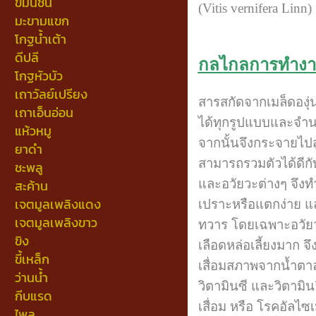
ขมิ้นชัน
(Vitis vernifera Linn
มะขามแขก
โกฐน้ำเต้า
ดีปลี
กลไกลการทำงาน
โกฐหัวบัว
เถาวัลย์เปรียง
สารสกัดจากเมล็ดองุ่น
เถาเอ็นอ่อน
ได้ทุกรูปแบบและจำนว
แห้วหมู
จากนั้นจึงกระจายไปสู
ยาดำ
สามารถรวมตัวได้ดีกั
ชะพลู
และอวัยวะต่างๆ จึงทำ
สะค้าน
เจตมูลเพลิงแดง
เปราะหรือแตกง่าย แล
เจตมูลเพลิงขาว
ทวาร โดยเฉพาะอวัยวะท
ขิง
เลือดหล่อเลี้ยงมาก
ขี้เหล็ก
เสื่อมสภาพจากน้ำตาล
ว่านน้ำ
วิตามินซี และวิตามิน
กีบแรด
เสื่อม หรือ โรคอัล
ไพล