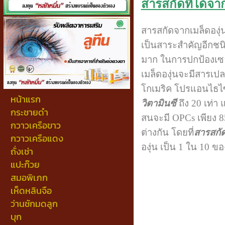
สารสกัดที่ได้จาก
สารสกัดจากเมล็ดองุ่
เป็นสาระสำคัญอีกชนิ
มาก ในการปกป้องเซล
เมล็ดองุ่นจะมีสารเปล
โกเมริค โปรแอนไธไซยา
หน้าแรก
วิตามินซี
ถึง 20 เท่า
กระชายดำ
สนจะมี OPCs เพียง 8
กวาวเครือขาว
ต่างกัน โดยที่
สารสกั
กวาวเครือแดง
องุ่น เป็น 1 ใน 10 ขอ
ถั่งเช่า
แปะก๊วย
สมอพิเภก
เห็ดหลินจือ
ว่านชักมดลูก
บุก