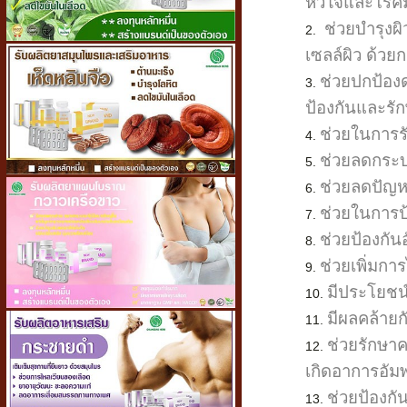
หัวใจและโรคมะ
ช่วยบำรุงผ
เซลล์ผิว ด้วย
ช่วยปกป้องด
ป้องกันและรั
ช่วยในการร
ช่วยลดกระบว
ช่วยลดปัญหาส
ช่วยในการป
ช่วยป้องกัน
ช่วยเพิ่มก
มีประโยชน์
มีผลคล้ายก
ช่วยรักษาค
เกิดอาการอัมพ
ช่วยป้องกั