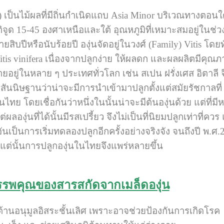
a L.) เป็นไม้ผลที่มีถิ่นกำเนิดแถบ Asia Minor บริเวณทา
ิจูด 15-45 องศาเหนือและใต้ อุณหภูมิที่เหมาะสมอยู่ในช่วง 
ายสิบปีหรือนับร้อยปี องุ่นจัดอยู่ในวงศ์ (Family) Vitis โด
itis vinifera เนื่องจากปลูกง่าย ให้ผลดก และผลผลิตมีคุณภาพ
จายอยู่ในหลาย ๆ ประเทศทั่วโลก เช่น สเปน ฝรั่งเศส อิตาลี 
ันนิษฐานว่าน่าจะมีการนำเข้ามาปลูกตั้งแต่สมัยรัชกาลที่
ย โดยเชื่อกันว่าหนึ่งในนั้นน่าจะมีต้นองุ่นด้วย แต่ที่มีห
ต่ผลองุ่นที่ได้นั้นมีรสเปรี้ยว จึงไม่เป็นที่นิยมปลูกเท่าท
ันเป็นการเริ่มทดลองปลูกอีกครั้งอย่างจริงจัง จนถึงปี พ.
แต่นั้นการปลูกองุ่นในไทยจึงแพร่หลายขึ้น
รพคุณของสารสกัดจากเมล็ดองุ่น
้านอนุมูลอิสระชั้นเลิศ เพราะอาจช่วยป้องกันการเกิดโรค