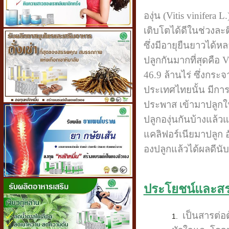
องุ่น (Vitis vinifer
เติบโตได้ดีในช่วงละต
ซึ่งมีอายุยืนยาวได้หล
ปลูกกันมากที่สุดคือ V
46.9 ล้านไร่ ซึ่งกระ
ประเทศไทยนั้น มีการส
ประพาส เข้ามาปลูกในไท
ปลูกองุ่นกันบ้างแล้วแ
แคลิฟอร์เนียมาปลูก อ
องปลูกแล้วได้ผลดีนับ
ประโยชน์และสร
เป็นสารต่อต