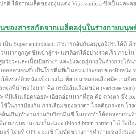
) ปกติ ได้จากเมล็ดขององุ่นแดง Vitis vinifera ซึ่งเป็นผลพล
ของสารสกัดจากเมล็ดองุ่นในร่างกายมนุษย
 เป็น Super antioxidant สามารถจับกับอนุมูลอิสระได้ดี ต้
นมากถูกดูดซึมเข้าสู่กระแสเลือดได้อย่างรวดเร็ว ภายใน 
่อวัยวะและเนื้อเยื่อต่างๆ และยังคงอยู่ภายในร่างกายได้น
บคอลลาเจนซึ่งเป็นโปรตีนที่เป็นส่วนประกอบของผิวหนัง 
ให้เซลล์ผิวหนังแข็งแรงไม่เหี่ยวย่น หลอดเลือดมีความยืดหย
ะผลที่น่าพอใจมาก คือ กรณีเส้นเลือดขอด (varicose vein) 
ี่มีเส้นเลือดฝอยละเอียดอ่อนมากที่สุด คือ ดวงตา ซึ่ง Ret
 จึงใช้ในการป้องกัน การเสื่อมของดวงตา โรคต้อกระจก 
ล้นเกิน)ทำงานร่วมกับวิตามินซี ในการทำให้คอลลาเจนทั่ว
อีสามารถผ่านแนวกั้นสมอง (blood brain barrier) ได้ จึงป
ไซเมอร์ โดยที่ OPCs จะเข้าไปขัดขวางการทำลายเซลล์สม