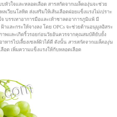
ะบบหัวใจและหลอดเลือด สารสกัดจากเมล็ด
องุ่น
จะช่วย
ลเวียนโลหิต ส่งเสริมให้เส้นเลือดฝอยแข็งแรงไม่เปราะ
วใจ บรรเทาอาการมือและเท้าชาลดอาการภูมิแพ้ มี
ย ฝ้าและกระให้จางลง โดย OPCs จะช่วยต้านอนุมูลอิสระ
ภาพและเกิดริ้วรอยก่อนวัยอันควรจากคุณสมบัติยับยั้ง
รไปเลี้ยงเซลล์ผิวได้ดี ดังนั้น
สารสกัดจากเมล็ดองุ่น
นเลือด เพิ่มความแข็งแรงให้กับหลอดเลือด