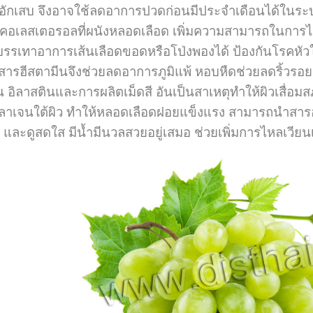
ะอักเสบ จึงอาจใช้ลดอาการปวดก่อนมีประจำเดือนได้ในร
งคอเลสเตอรอลที่ผนังหลอดเลือด เพิ่มความสามารถในการไห
บรรเทาอาการเส้นเลือดขอดหรือโป่งพองได้ ป้องกันโรคหั
ารฮีสตามีนจึงช่วยลดอาการภูมิแพ้ หอบหืดช่วยลดริ้วรอ
อิลาสตินและการผลิตเม็ดสี อันเป็นสาเหตุทำให้ผิวเสื่อมส
าเจนใต้ผิว ทำให้หลอดเลือดฝอยแข็งแรง สามารถนำสารอาหา
นดี และดูสดใส มีน้ำมีนวลสวยอยู่เสมอ ช่วยเพิ่มการไหลเวีย