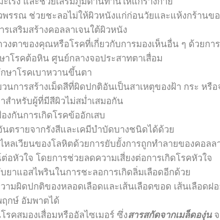
เร็ง และช่วยเสริมภูมิต้านทานให้แก่ร่างกาย
ิวพรรณ ช่วยชะลอไม่ให้ผิวหนังแก่ก่อนวัยและแห้งกร้านขอ
การเสริมสร้างคอลลาเจนใต้ผิวหนัง
วงตาของคุณหรือโรคที่เกี่ยวกับการมองเห็นอื่น ๆ ด้วยการ
กษาโรคต้อหิน ศูนย์กลางจอประสาทตาเสื่อม
ักษาโรคเบาหวานขึ้นตา
นการสร้างเม็ดสีที่ผิดปกติอันเป็นสาเหตุของฝ้า กระ หรือ
ำหรับผู้ที่มีสีผิวไม่สม่ำเสมอกัน
้องกันการเกิดโรคข้ออักเสบ
อันตรายจากรังสีและเคมีบำบัดบางชนิดได้ด้วย
ารไหลเวียนของโลหิตด้วยการยับยั้งการถูกทำลายของคอลล
ต่อหัวใจ โดยการช่วยลดความเสี่ยงต่อการเกิดโรคหัวใจ
ับยาแอสไพรินในการชะลอการเกิดลิ่มเลือดอีกด้วย
วามผิดปกติของหลอดเลือดและเส้นเลือดขอด เส้นเลือดฝอยแ
ฤกษ์ อัมพาตได้
นโรคสมองเสื่อมหรืออัลไซเมอร์ ซึ่ง
สารสกัดจากเมล็ดองุ่น
จ