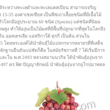
งตอนใต้ระหว่างทะเลดำและทะเลแคสเปียน
สามารถเจริญ
15-35 องศาเซลเซียส เป็นพืชเถาเลื้อยชนิดที่มีเนื้อไม้
ยทั่วโลกมีอยู่ประมาณ 60 ชนิด (Species) แต่ชนิดที่นิยม
สูง ทำให้องุ่นเป็นไม้ผลที่มีพื้นที่ปลูกมากที่สุดในโลกถึง
จีน ออสเตรเลีย แอฟริกาใต้ ตุรกี เป็นต้น ส่วนใน
 5 โดยพระองค์ได้นำพันธุ์ไม้แปลกๆจากหลายๆที่ที่เสด็จ
ลักฐานยืนยันแน่ชัดก็คือ ในสมัยรัชกาลที่ 7 ได้เริ่มมีการ
ี่ควร และใน พ.ศ.2493 หลวงสมานนวกิจ ได้นำพันธุ์องุ่นจาก
ศ.2497 ดร.พิศ ปัญญาลักษณ์ นำพันธุ์องุ่นจากยุโรปมาทดล