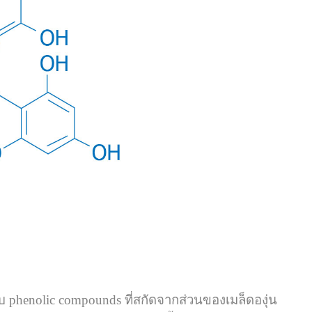
บ phenolic compounds ที่สกัดจากส่วนของเมล็ดองุ่น