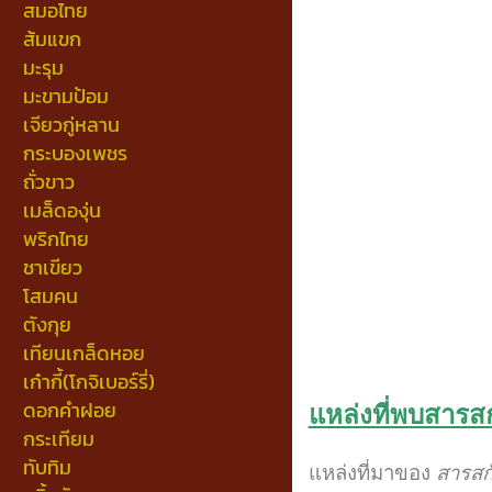
สมอไทย
ส้มแขก
มะรุม
มะขามป้อม
เจียวกู่หลาน
กระบองเพชร
ถั่วขาว
เมล็ดองุ่น
พริกไทย
ชาเขียว
โสมคน
ตังกุย
เทียนเกล็ดหอย
เก๋ากี้(โกจิเบอร์รี่)
ดอกคำฝอย
แหล่งที่พบสารสก
กระเทียม
ทับทิม
แหล่งที่มาของ
สารสกั