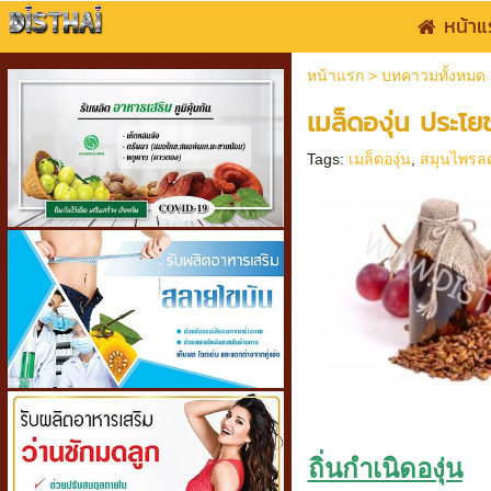
หน้าแ
หน้าแรก
>
บทคาวมทั้งหมด
เมล็ดองุ่น ประโย
Tags:
เมล็ดองุ่น
,
สมุนไพรลด
ถิ่นกำเนิดองุ่น