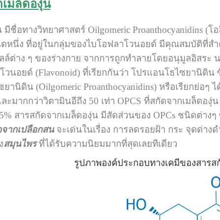
เมล็ดองุ่น
น มีชื่อทางวิทยาศาสตร์ Oilgomeric Proanthocyanidins (
ดหนึ่ง ที่อยู่ในกลุ่มของไบโอฟลาโวนอยด์ มีคุณสมบัติที่ส
ล์ต่าง ๆ ของร่างกาย จากการถูกทำลายโดยอนุมูลอิสระ 
โวนอยด์ (Flavonoid) ที่เรียกกันว่า โปรแอนโธไซยานิดิน ซึ
นิดิน (Oilgomeric Proanthocyanidins) หรือเรียกย่อๆ ได้
 และมากกว่าวิตามินอีถึง 50 เท่า OPCS ที่สกัดจากเมล็ดองุ
5% สารสกัดจากเมล็ดองุ่น มีสัดส่วนของ OPCs ชนิดต่างๆ
ดจากเปลือกสน
จะเด่นในเรื่อง การลดรอยฝ้า กระ จุดด่างด
ง
สมุนไพร
ที่ได้รับความนิยมมากที่สุดเลยทีเดียว
รูปภาพองค์ประกอบทางเคมีของสารสกั