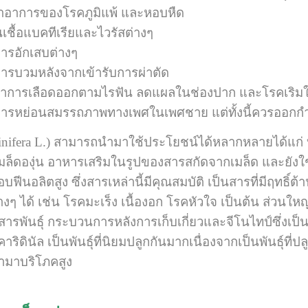
าอาการของโรคภูมิแพ้ และหอบหืด
นเชื้อแบคทีเรียและไวรัสต่างๆ
ารอักเสบต่างๆ
ารบวมหลังจากเข้ารับการผ่าตัด
อาการเลือดออกตามไรฟัน ลดแผลในช่องปาก และโรคเริม
ารหย่อนสมรรถภาพทางเพศในเพศชาย แต่ทั้งนี้ควรออกกำ
era L.) สามารถนำมาใช้ประโยชน์ได้หลากหลายได้แก่ บริโ
มล็ดองุ่น อาหารเสริมในรูปของสารสกัดจากเมล็ด และยังใช
ฟีนอลิตสูง ซึ่งสารเหล่านี้มีคุณสมบัติ เป็นสารที่มีฤทธิ์
างๆ ได้ เช่น โรคมะเร็ง เนื้องอก โรคหัวใจ เป็นต้น ส่ว
อม สารพันธุ์ กระบวนการหลังการเก็บเกี่ยวและจีโนไทป์ซึ่งเ
าริดินัล เป็นพันธุ์ที่นิยมปลูกกันมากเนื่องจากเป็นพันธุ์ที่ป
มนำมาบริโภคสูง