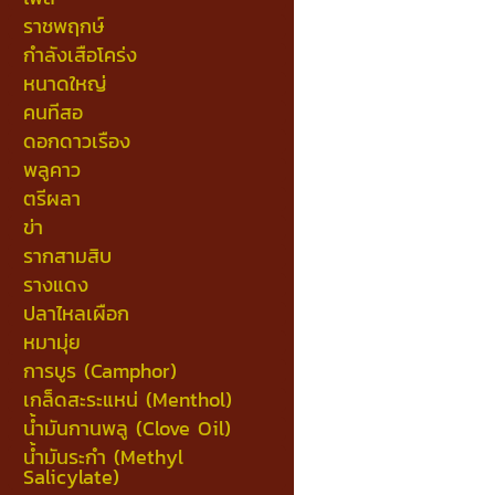
ราชพฤกษ์
กำลังเสือโคร่ง
หนาดใหญ่
คนทีสอ
ดอกดาวเรือง
พลูคาว
ตรีผลา
ข่า
รากสามสิบ
รางแดง
ปลาไหลเผือก
หมามุ่ย
การบูร (Camphor)
เกล็ดสะระแหน่ (Menthol)
น้ำมันกานพลู (Clove Oil)
น้ำมันระกำ (Methyl
Salicylate)