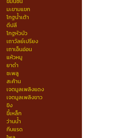
ขมิ้นชัน
มะขามแขก
โกฐน้ำเต้า
ดีปลี
โกฐหัวบัว
เถาวัลย์เปรียง
เถาเอ็นอ่อน
แห้วหมู
ยาดำ
ชะพลู
สะค้าน
เจตมูลเพลิงแดง
เจตมูลเพลิงขาว
ขิง
ขี้เหล็ก
ว่านน้ำ
กีบแรด
ไพล