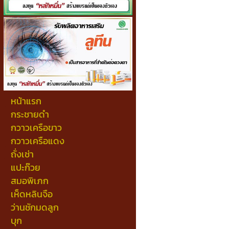
หน้าแรก
กระชายดำ
กวาวเครือขาว
กวาวเครือแดง
ถั่งเช่า
แปะก๊วย
สมอพิเภก
เห็ดหลินจือ
ว่านชักมดลูก
บุก