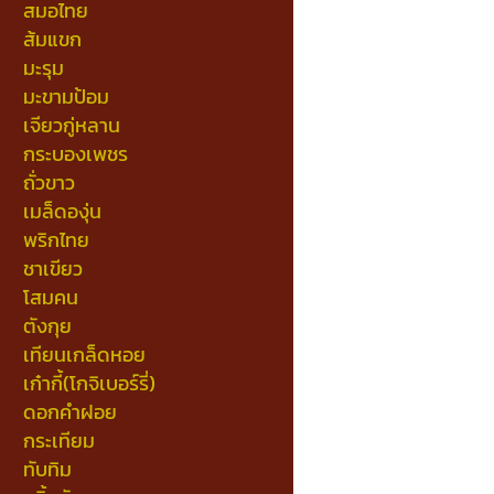
สมอไทย
ส้มแขก
มะรุม
มะขามป้อม
เจียวกู่หลาน
กระบองเพชร
ถั่วขาว
เมล็ดองุ่น
พริกไทย
ชาเขียว
โสมคน
ตังกุย
เทียนเกล็ดหอย
เก๋ากี้(โกจิเบอร์รี่)
ดอกคำฝอย
กระเทียม
ทับทิม