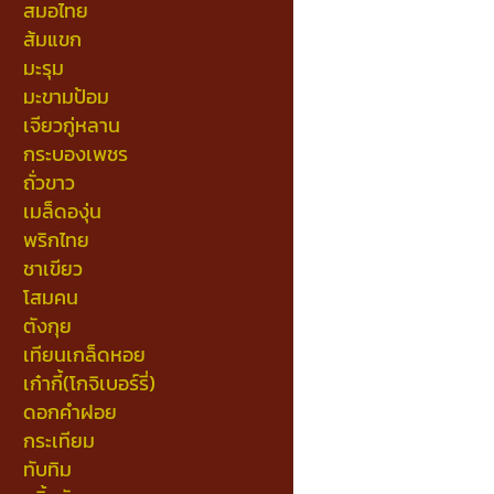
สมอไทย
ส้มแขก
มะรุม
มะขามป้อม
เจียวกู่หลาน
กระบองเพชร
ถั่วขาว
เมล็ดองุ่น
พริกไทย
ชาเขียว
โสมคน
ตังกุย
เทียนเกล็ดหอย
เก๋ากี้(โกจิเบอร์รี่)
ดอกคำฝอย
กระเทียม
ทับทิม