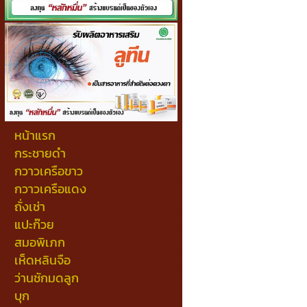
หน้าแรก
กระชายดำ
กวาวเครือขาว
กวาวเครือแดง
ถั่งเช่า
แปะก๊วย
สมอพิเภก
เห็ดหลินจือ
ว่านชักมดลูก
บุก