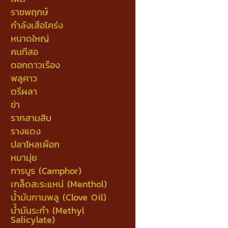
ราชพฤกษ์
กำลังเสือโคร่ง
หนาดใหญ่
คนทีสอ
ดอกดาวเรือง
พลูคาว
ตรีผลา
ข่า
รากสามสิบ
รางแดง
ปลาไหลเผือก
หมามุ่ย
การบูร (Camphor)
เกล็ดสะระแหน่ (Menthol)
น้ำมันกานพลู (Clove Oil)
น้ำมันระกำ (Methyl
Salicylate)