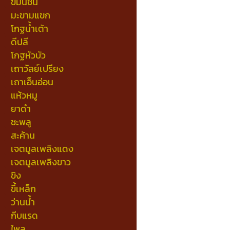
ขมิ้นชัน
มะขามแขก
โกฐน้ำเต้า
ดีปลี
โกฐหัวบัว
เถาวัลย์เปรียง
เถาเอ็นอ่อน
แห้วหมู
ยาดำ
ชะพลู
สะค้าน
เจตมูลเพลิงแดง
เจตมูลเพลิงขาว
ขิง
ขี้เหล็ก
ว่านน้ำ
กีบแรด
ไพล