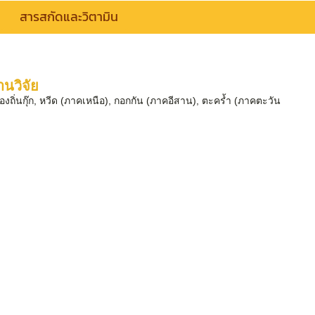
สารสกัดและวิตามิน
นวิจัย
้องถิ่นกุ๊ก, หวีด (ภาคเหนือ), กอกกัน (ภาคอีสาน), ตะคร้ำ (ภาคตะวัน