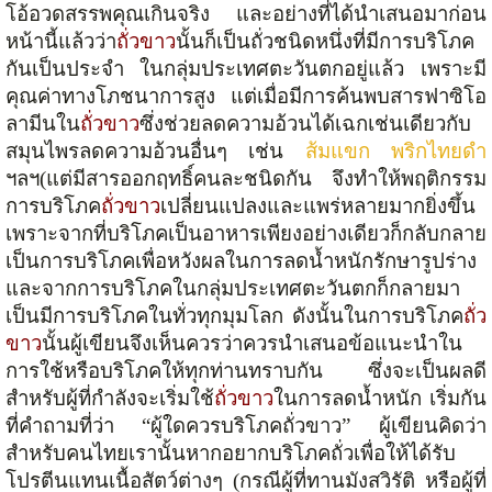
โอ้อวดสรรพคุณเกินจริง และอย่างที่ได้นำเสนอมาก่อน
หน้านี้แล้วว่า
ถั่วขาว
นั้นก็เป็นถั่วชนิดหนึ่งที่มีการบริโภค
กันเป็นประจำ ในกลุ่มประเทศตะวันตกอยู่แล้ว เพราะมี
คุณค่าทางโภชนาการสูง แต่เมื่อมีการค้นพบสารฟาซิโอ
ลามีนใน
ถั่วขาว
ซึ่งช่วยลดความอ้วนได้เฉกเช่นเดียวกับ
สมุนไพรลดความอ้วนอื่นๆ เช่น
ส้มแขก
พริกไทยดำ
ฯลฯ(แต่มีสารออกฤทธิ์คนละชนิดกัน จึงทำให้พฤติกรรม
การบริโภค
ถั่วขาว
เปลี่ยนแปลงและแพร่หลายมากยิ่งขึ้น
เพราะจากที่บริโภคเป็นอาหารเพียงอย่างเดียวก็กลับกลาย
เป็นการบริโภคเพื่อหวังผลในการลดน้ำหนักรักษารูปร่าง
และจากการบริโภคในกลุ่มประเทศตะวันตกก็กลายมา
เป็นมีการบริโภคในทั่วทุกมุมโลก ดังนั้นในการบริโภค
ถั่ว
ขาว
นั้นผู้เขียนจึงเห็นควรว่าควรนำเสนอข้อแนะนำใน
การใช้หรือบริโภคให้ทุกท่านทราบกัน ซึ่งจะเป็นผลดี
สำหรับผู้ที่กำลังจะเริ่มใช้
ถั่วขาว
ในการลดน้ำหนัก เริ่มกัน
ที่คำถามที่ว่า “ผู้ใดควรบริโภคถั่วขาว” ผู้เขียนคิดว่า
สำหรับคนไทยเรานั้นหากอยากบริโภคถั่วเพื่อให้ได้รับ
โปรตีนแทนเนื้อสัตว์ต่างๆ (กรณีผู้ที่ทานมังสวิรัติ หรือผู้ที่