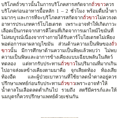
บริโภคถั่วขาวนั้นในการบริโภคสารสกัดจาก
ถั่วขาว
ควร
บริโภคก่อนอาหารมื้อหลัก 1 – 2 ชั่วโมง พร้อมดื่มน้ำตา
มมากๆ และการที่จะบริโภคสารสกัดจาก
ถั่วขาว
ไม่ควรงด
อาหารประเภทคาร์โบไฮเดรต เพราะอาจทำให้เกิดภาวะ
เลือดเป็นกรดจากสารคีโตนที่เกิดจาการเผาไหม้ไขมันที่
ไม่สมบูรณ์เนื่องจากร่างกายได้รับคาร์โบไฮเดรตไม่เพียง
พอต่อการเผาผลาญไขมัน ส่วนด้านความเป็นพิษของ
ถั่ว
ขาว
นั้น มีการศึกษาด้านความเป็นพิษแล้วพบว่า ไม่พบ
ความเป็นพิษและอาการข้างเคียงแบบเฉียบพลันในสัตว์
ทดลอง แต่หากรับประทาน
ถั่วขาว
ในปริมาณที่มากเกิน
ไปอาจส่งผลข้างเคียงตามมาคือ จุกเสียดท้อง ท้องเสีย
ท้องอืด และผู้ป่วยเบาหวานที่ใช้ยาลดน้ำตาลอยู่ควร
ปรึกษาแพทย์ก่อนรับประทาน
ถั่วขาว
เพราะอาจทำให้
น้ำตาลในเลือดลดต่ำเกินไป รวมถึง สตรีมีครรภ์และให้
นมบุตรก็ควรปรึกษาแพทย์ด้วยเช่นกัน