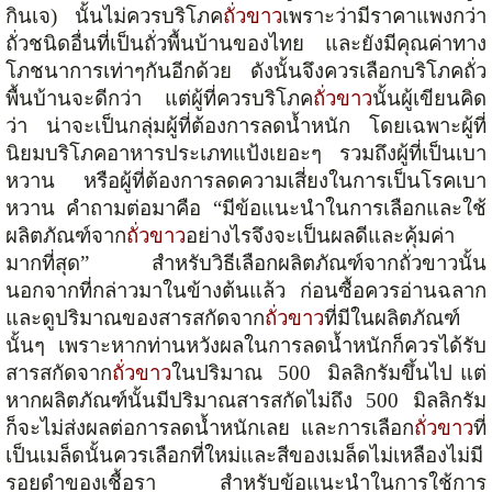
กินเจ) นั้นไม่ควรบริโภค
ถั่วขาว
เพราะว่ามีราคาแพงกว่า
ถั่วชนิดอื่นที่เป็นถั่วพื้นบ้านของไทย และยังมีคุณค่าทาง
โภชนาการเท่าๆกันอีกด้วย ดังนั้นจึงควรเลือกบริโภคถั่ว
พื้นบ้านจะดีกว่า แต่ผู้ที่ควรบริโภค
ถั่วขาว
นั้นผู้เขียนคิด
ว่า น่าจะเป็นกลุ่มผู้ที่ต้องการลดน้ำหนัก โดยเฉพาะผู้ที่
นิยมบริโภคอาหารประเภทแป้งเยอะๆ รวมถึงผู้ที่เป็นเบา
หวาน หรือผู้ที่ต้องการลดความเสี่ยงในการเป็นโรคเบา
หวาน คำถามต่อมาคือ “มีข้อแนะนำในการเลือกและใช้
ผลิตภัณฑ์จาก
ถั่วขาว
อย่างไรจึงจะเป็นผลดีและคุ้มค่า
มากที่สุด” สำหรับวิธีเลือกผลิตภัณฑ์จากถั่วขาวนั้น
นอกจากที่กล่าวมาในข้างต้นแล้ว ก่อนซื้อควรอ่านฉลาก
และดูปริมาณของสารสกัดจาก
ถั่วขาว
ที่มีในผลิตภัณฑ์
นั้นๆ เพราะหากท่านหวังผลในการลดน้ำหนักก็ควรได้รับ
สารสกัดจาก
ถั่วขาว
ในปริมาณ 500 มิลลิกรัมขึ้นไป แต่
หากผลิตภัณฑ์นั้นมีปริมาณสารสกัดไม่ถึง 500 มิลลิกรัม
ก็จะไม่ส่งผลต่อการลดน้ำหนักเลย และการเลือก
ถั่วขาว
ที่
เป็นเมล็ดนั้นควรเลือกที่ใหม่และสีของเมล็ดไม่เหลืองไม่มี
รอยดำของเชื้อรา สำหรับข้อแนะนำในการใช้การ