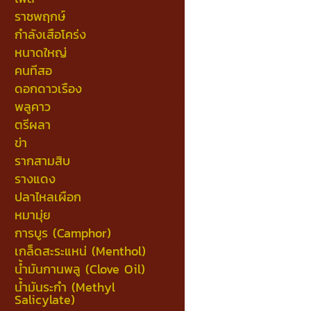
ราชพฤกษ์
กำลังเสือโคร่ง
หนาดใหญ่
คนทีสอ
ดอกดาวเรือง
พลูคาว
ตรีผลา
ข่า
รากสามสิบ
รางแดง
ปลาไหลเผือก
หมามุ่ย
การบูร (Camphor)
เกล็ดสะระแหน่ (Menthol)
น้ำมันกานพลู (Clove Oil)
น้ำมันระกำ (Methyl
Salicylate)