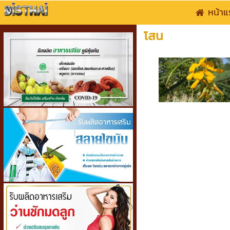
หน้าแ
โสน