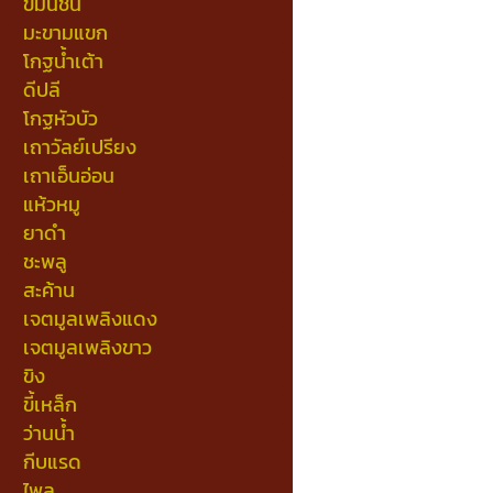
ขมิ้นชัน
มะขามแขก
โกฐน้ำเต้า
ดีปลี
โกฐหัวบัว
เถาวัลย์เปรียง
เถาเอ็นอ่อน
แห้วหมู
ยาดำ
ชะพลู
สะค้าน
เจตมูลเพลิงแดง
เจตมูลเพลิงขาว
ขิง
ขี้เหล็ก
ว่านน้ำ
กีบแรด
ไพล