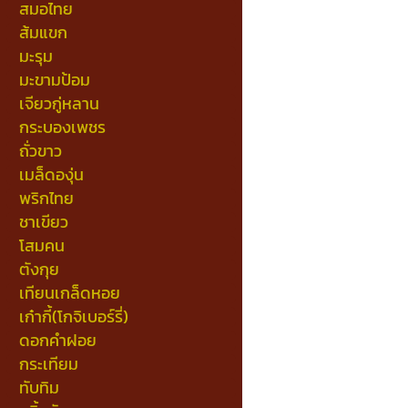
สมอไทย
ส้มแขก
มะรุม
มะขามป้อม
เจียวกู่หลาน
กระบองเพชร
ถั่วขาว
เมล็ดองุ่น
พริกไทย
ชาเขียว
โสมคน
ตังกุย
เทียนเกล็ดหอย
เก๋ากี้(โกจิเบอร์รี่)
ดอกคำฝอย
กระเทียม
ทับทิม