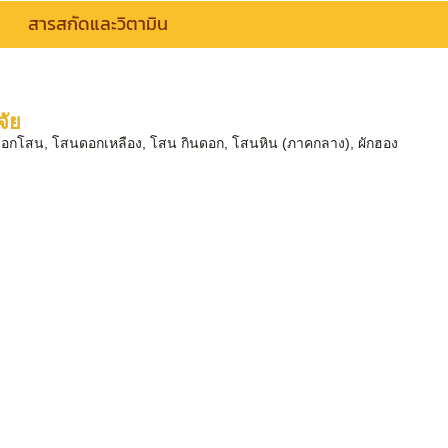
สารสกัดและวิตามิน
จัย
่น ดอกโสน, โสนดอกเหลือง, โสน กินดอก, โสนหิน (ภาคกลาง), ผักฮอง