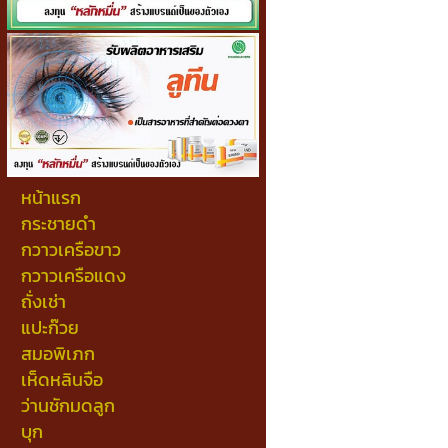
หน้าแรก
กระชายดำ
กวาวเครือขาว
กวาวเครือแดง
ถั่งเช่า
แปะก๊วย
สมอพิเภก
เห็ดหลินจือ
ว่านชักมดลูก
บุก