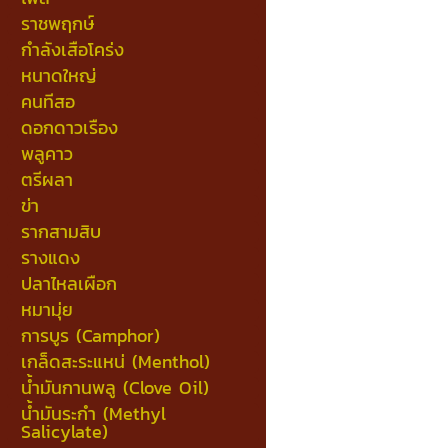
ราชพฤกษ์
กำลังเสือโคร่ง
หนาดใหญ่
คนทีสอ
ดอกดาวเรือง
พลูคาว
ตรีผลา
ข่า
รากสามสิบ
รางแดง
ปลาไหลเผือก
หมามุ่ย
การบูร (Camphor)
เกล็ดสะระแหน่ (Menthol)
น้ำมันกานพลู (Clove Oil)
น้ำมันระกำ (Methyl
Salicylate)