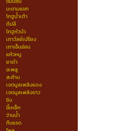
ขมิ้นชัน
มะขามแขก
โกฐน้ำเต้า
ดีปลี
โกฐหัวบัว
เถาวัลย์เปรียง
เถาเอ็นอ่อน
แห้วหมู
ยาดำ
ชะพลู
สะค้าน
เจตมูลเพลิงแดง
เจตมูลเพลิงขาว
ขิง
ขี้เหล็ก
ว่านน้ำ
กีบแรด
ไพล