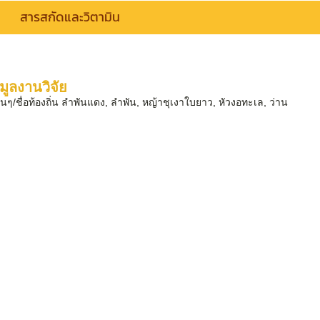
สารสกัดและวิตามิน
ูลงานวิจัย
นๆ/ชื่อท้องถิ่น ลำพันแดง, ลำพัน, หญ้าชุเงาใบยาว, หัวงอทะเล, ว่าน