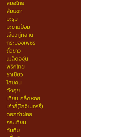
สมอไทย
ส้มแขก
มะรุม
มะขามป้อม
เจียวกู่หลาน
กระบองเพชร
ถั่วขาว
เมล็ดองุ่น
พริกไทย
ชาเขียว
โสมคน
ตังกุย
เทียนเกล็ดหอย
เก๋ากี้(โกจิเบอร์รี่)
ดอกคำฝอย
กระเทียม
ทับทิม