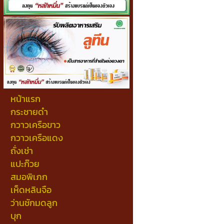
หน้าแรก
กระชายดำ
กวาวเครือขาว
กวาวเครือแดง
ถั่งเช่า
แปะก๊วย
สมอพิเภก
เห็ดหลินจือ
ว่านชักมดลูก
บุก