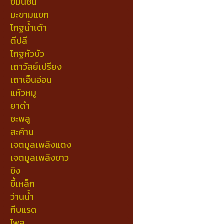
ขมิ้นชัน
มะขามแขก
โกฐน้ำเต้า
ดีปลี
โกฐหัวบัว
เถาวัลย์เปรียง
เถาเอ็นอ่อน
แห้วหมู
ยาดำ
ชะพลู
สะค้าน
เจตมูลเพลิงแดง
เจตมูลเพลิงขาว
ขิง
ขี้เหล็ก
ว่านน้ำ
กีบแรด
ไพล