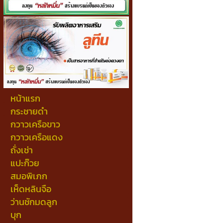
หน้าแรก
กระชายดำ
กวาวเครือขาว
กวาวเครือแดง
ถั่งเช่า
แปะก๊วย
สมอพิเภก
เห็ดหลินจือ
ว่านชักมดลูก
บุก