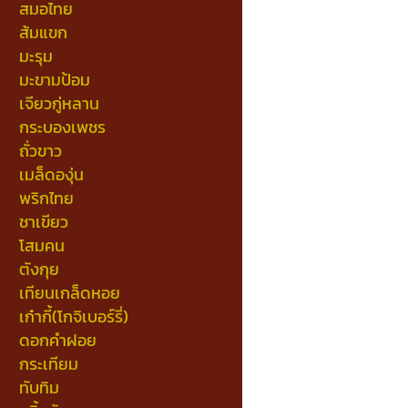
สมอไทย
ส้มแขก
มะรุม
มะขามป้อม
เจียวกู่หลาน
กระบองเพชร
ถั่วขาว
เมล็ดองุ่น
พริกไทย
ชาเขียว
โสมคน
ตังกุย
เทียนเกล็ดหอย
เก๋ากี้(โกจิเบอร์รี่)
ดอกคำฝอย
กระเทียม
ทับทิม