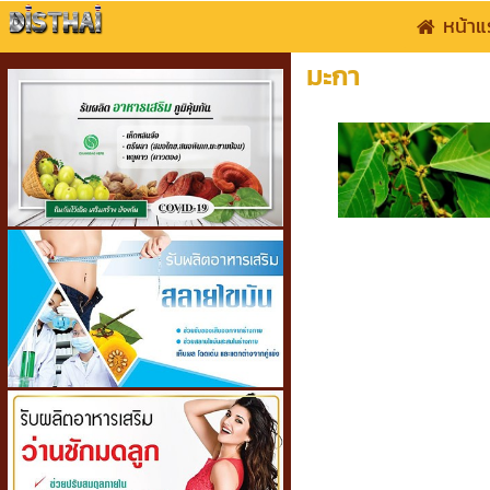
หน้าแ
มะกา