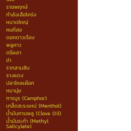
ราชพฤกษ์
กำลังเสือโคร่ง
หนาดใหญ่
คนทีสอ
ดอกดาวเรือง
พลูคาว
ตรีผลา
ข่า
รากสามสิบ
รางแดง
ปลาไหลเผือก
หมามุ่ย
การบูร (Camphor)
เกล็ดสะระแหน่ (Menthol)
น้ำมันกานพลู (Clove Oil)
น้ำมันระกำ (Methyl
Salicylate)