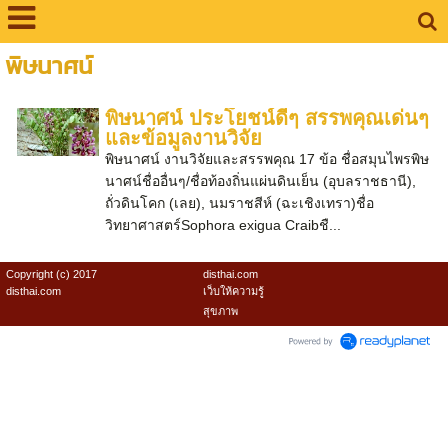
พิษนาศน์
พิษนาศน์ ประโยชน์ดีๆ สรรพคุณเด่นๆ
และข้อมูลงานวิจัย
พิษนาศน์ งานวิจัยและสรรพคุณ 17 ข้อ ชื่อสมุนไพรพิษ
นาศน์ชื่ออื่นๆ/ชื่อท้องถิ่นแผ่นดินเย็น (อุบลราชธานี),
ถั่วดินโคก (เลย), นมราชสีห์ (ฉะเชิงเทรา)ชื่อ
วิทยาศาสตร์Sophora exigua Craibชื...
Copyright (c) 2017
disthai.com
disthai.com
เว็บให้ความรู้
สุขภาพ