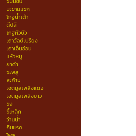
ขมิ้นชัน
มะขามแขก
โกฐน้ำเต้า
ดีปลี
โกฐหัวบัว
เถาวัลย์เปรียง
เถาเอ็นอ่อน
แห้วหมู
ยาดำ
ชะพลู
สะค้าน
เจตมูลเพลิงแดง
เจตมูลเพลิงขาว
ขิง
ขี้เหล็ก
ว่านน้ำ
กีบแรด
ไพล