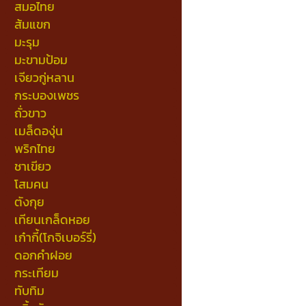
สมอไทย
ส้มแขก
มะรุม
มะขามป้อม
เจียวกู่หลาน
กระบองเพชร
ถั่วขาว
เมล็ดองุ่น
พริกไทย
ชาเขียว
โสมคน
ตังกุย
เทียนเกล็ดหอย
เก๋ากี้(โกจิเบอร์รี่)
ดอกคำฝอย
กระเทียม
ทับทิม