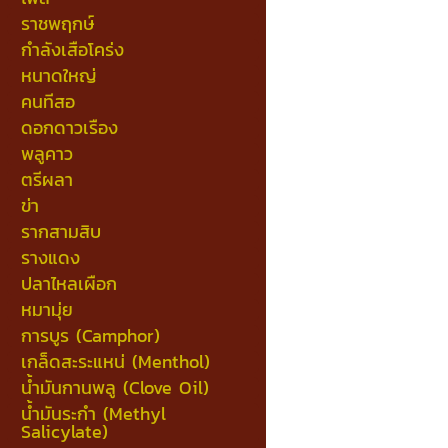
ราชพฤกษ์
กำลังเสือโคร่ง
หนาดใหญ่
คนทีสอ
ดอกดาวเรือง
พลูคาว
ตรีผลา
ข่า
รากสามสิบ
รางแดง
ปลาไหลเผือก
หมามุ่ย
การบูร (Camphor)
เกล็ดสะระแหน่ (Menthol)
น้ำมันกานพลู (Clove Oil)
น้ำมันระกำ (Methyl
Salicylate)