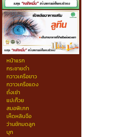
หน้าแรก
กระชายดำ
กวาวเครือขาว
กวาวเครือแดง
ถั่งเช่า
แปะก๊วย
สมอพิเภก
เห็ดหลินจือ
ว่านชักมดลูก
บุก