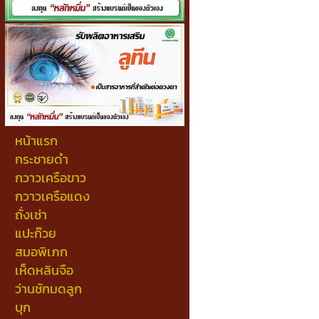
หน้าแรก
กระชายดำ
กวาวเครือขาว
กวาวเครือแดง
ถั่งเช่า
แปะก๊วย
สมอพิเภก
เห็ดหลินจือ
ว่านชักมดลูก
บุก