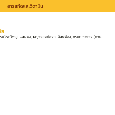
สารสกัดและวิตามิน
ัย
องถิ่น กระโรกใหญ่, แสมชง, พญาจอมปลวก, ค้อนฆ้อง, กระดาษขาว (ภาค