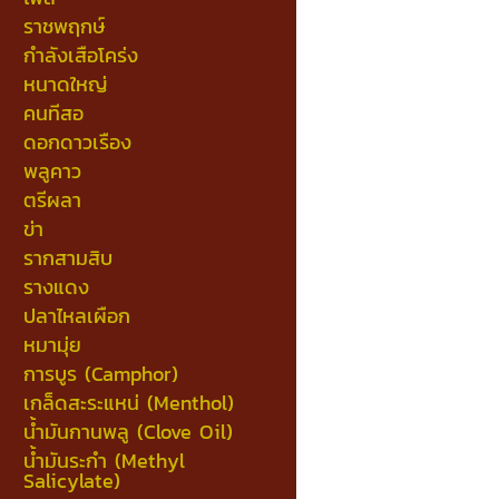
ราชพฤกษ์
กำลังเสือโคร่ง
หนาดใหญ่
คนทีสอ
ดอกดาวเรือง
พลูคาว
ตรีผลา
ข่า
รากสามสิบ
รางแดง
ปลาไหลเผือก
หมามุ่ย
การบูร (Camphor)
เกล็ดสะระแหน่ (Menthol)
น้ำมันกานพลู (Clove Oil)
น้ำมันระกำ (Methyl
Salicylate)