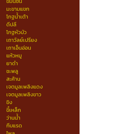
ขมิ้นชัน
มะขามแขก
โกฐน้ำเต้า
ดีปลี
โกฐหัวบัว
เถาวัลย์เปรียง
เถาเอ็นอ่อน
แห้วหมู
ยาดำ
ชะพลู
สะค้าน
เจตมูลเพลิงแดง
เจตมูลเพลิงขาว
ขิง
ขี้เหล็ก
ว่านน้ำ
กีบแรด
ไพล