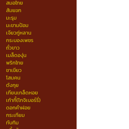
สมอไทย
ส้มแขก
มะรุม
มะขามป้อม
เจียวกู่หลาน
กระบองเพชร
ถั่วขาว
เมล็ดองุ่น
พริกไทย
ชาเขียว
โสมคน
ตังกุย
เทียนเกล็ดหอย
เก๋ากี้(โกจิเบอร์รี่)
ดอกคำฝอย
กระเทียม
ทับทิม