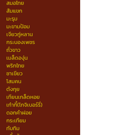
สมอไทย
ส้มแขก
มะรุม
มะขามป้อม
เจียวกู่หลาน
กระบองเพชร
ถั่วขาว
เมล็ดองุ่น
พริกไทย
ชาเขียว
โสมคน
ตังกุย
เทียนเกล็ดหอย
เก๋ากี้(โกจิเบอร์รี่)
ดอกคำฝอย
กระเทียม
ทับทิม