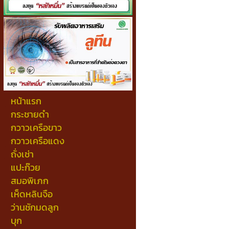
หน้าแรก
กระชายดำ
กวาวเครือขาว
กวาวเครือแดง
ถั่งเช่า
แปะก๊วย
สมอพิเภก
เห็ดหลินจือ
ว่านชักมดลูก
บุก