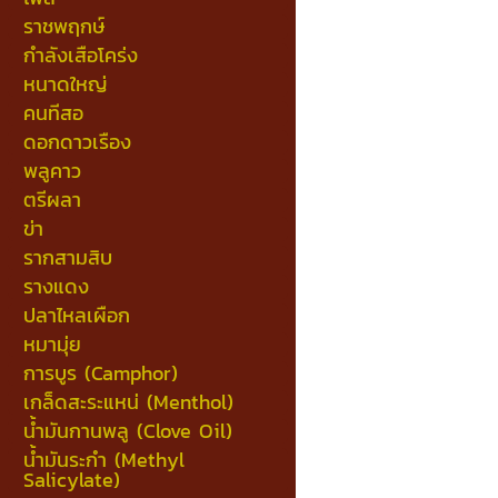
ราชพฤกษ์
กำลังเสือโคร่ง
หนาดใหญ่
คนทีสอ
ดอกดาวเรือง
พลูคาว
ตรีผลา
ข่า
รากสามสิบ
รางแดง
ปลาไหลเผือก
หมามุ่ย
การบูร (Camphor)
เกล็ดสะระแหน่ (Menthol)
น้ำมันกานพลู (Clove Oil)
น้ำมันระกำ (Methyl
Salicylate)