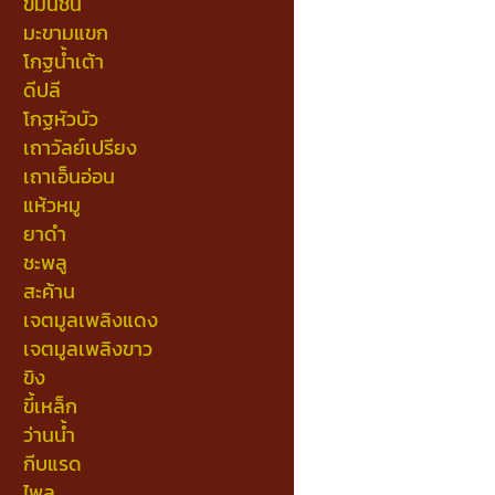
ขมิ้นชัน
มะขามแขก
โกฐน้ำเต้า
ดีปลี
โกฐหัวบัว
เถาวัลย์เปรียง
เถาเอ็นอ่อน
แห้วหมู
ยาดำ
ชะพลู
สะค้าน
เจตมูลเพลิงแดง
เจตมูลเพลิงขาว
ขิง
ขี้เหล็ก
ว่านน้ำ
กีบแรด
ไพล