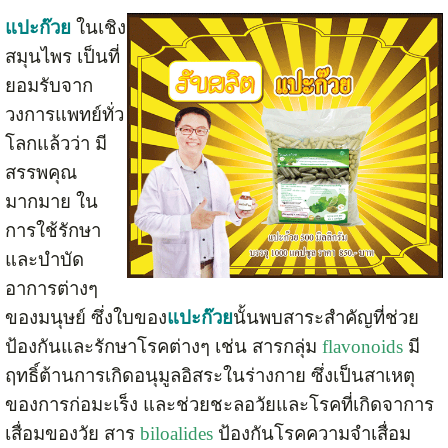
แปะก๊วย
ในเชิง
สมุนไพร เป็นที่
ยอมรับจาก
วงการแพทย์ทั่ว
โลกแล้วว่า มี
สรรพคุณ
มากมาย ใน
การใช้รักษา
และบำบัด
อาการต่างๆ
ของมนุษย์ ซึ่งใบของ
แปะก๊วย
นั้นพบสาระสำคัญที่ช่วย
ป้องกันและรักษาโรคต่างๆ เช่น สารกลุ่ม
flavonoids
มี
ฤทธิ์ต้านการเกิดอนุมูลอิสระในร่างกาย ซึ่งเป็นสาเหตุ
ของการก่อมะเร็ง และช่วยชะลอวัยและโรคที่เกิดจาการ
เสื่อมของวัย สาร
biloalides
ป้องกันโรคความจำเสื่อม