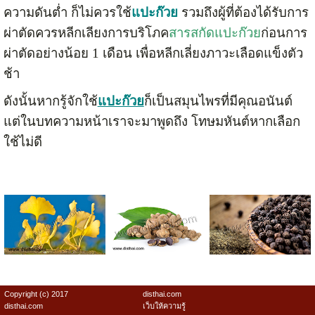
ความดันต่ำ ก็ไม่ควรใช้
แปะก๊วย
รวมถึงผู้ที่ต้องได้รับการ
ผ่าตัดควรหลีกเลียงการบริโภค
สารสกัดแปะก๊วย
ก่อนการ
ผ่าตัดอย่างน้อย 1 เดือน เพื่อหลีกเลี่ยงภาวะเลือดแข็งตัว
ช้า
ดังนั้นหากรู้จักใช้
แปะก๊วย
ก็เป็นสมุนไพรที่มีคุณอนันต์
แต่ในบทความหน้าเราจะมาพูดถึง โทษมหันต์หากเลือก
ใช้ไม่ดี
Copyright (c) 2017
disthai.com
disthai.com
เว็บให้ความรู้