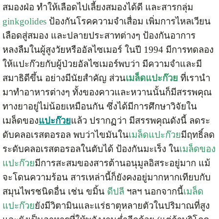
สมองฝ่อ ทำให้เลือดไปเลี้ยงสมองได้ดี และสารกลุ่ม
ginkgolides
ป้องกันโรคความจำเสื่อม เพิ่มการไหลเวียน
เลือดสู่สมอง และปลายประสาทต่างๆ ป้องกันอาการ
หลงลืมในผู้สูงวัยหรืออัลไซเมอร์ ในปี 1994 มีการทดลอง
ให้แปะก๊วยกับผู้ป่วยอัลไซเมอร์พบว่า มีความจำและมี
สมาธิดีขึ้น อย่างมีนัยสำคัญ ส่วน
เมล็ดแปะก๊วย
ที่เรานำ
มาทำอาหารต่างๆ ทั้งของคาวและหวานนั้นก็มีสรรพคุณ
ทางยาอยู่ไม่น้อยเหมือนกัน ซึ่งได้มีการศึกษาวิจัยใน
เมล็ดของ
แปะก๊วย
แล้ว ปรากฏว่า มีสรรพคุณดังนี้ ลดระ
ดับคลอเรสตอรอล พบว่าไขมันใน
เมล็ดแปะก๊วย
มีฤทธิ์ลด
ระดับคลอเรสตอรอลในตับได้ ป้องกันมะเร็ง ใน
เมล็ดของ
แปะก๊วย
มีการสะสมของสารต้านอนุมูลอิสระอยู่มาก แม้
จะโดนความร้อน สารเหล่านี้ก็ยังคงอยู่มากหากเทียบกับ
สมุนไพรชนิดอื่น เช่น ขมิ้น
ดีปลี
ฯลฯ นอกจากนี้
เมล็ด
แปะก๊วย
ยังมีวิตามินและแร่ธาตุหลายตัวในปริมาณที่สูง