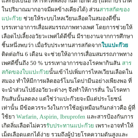
และยังเป็นอาหารที่ให้พลังงานต่ำอีกด้วย (แต่ถ้าบริโภค
ในปริมาณมากอาจมีผลข้างเคียงได้) ส่วน
สารสกัดของ
แปะก๊วย
ช่วยให้ระบบไหลเวียนเลือดในสมองดีขึ้น
บรรเทาอาการเสื่อมสมรรถภาพทางเพศ โดยการช่วยให้
เลือดไปเลี้ยงอวัยวะเพศได้ดีขึ้น มีรายงานจากการศึกษา
ชิ้นหนึ่งพบว่า เมื่อรับประทานสารสกัดจาก
ใบแปะก๊วย
ติดต่อกัน 6 เดือน จะช่วยให้อาการเสื่อมสมรรถภาพทาง
เพศดีขึ้นถึง 50 % บรรเทาอาการของโรคพากินสัน
สาร
สกัดของใบแปะก๊วย
นั้นเข้าไปเพิ่มการไหลเวียนเลือดใน
สมอง ทำให้มีการผลิตฮอร์โมนโดปามีนอย่างเพียงพอ ที่
จะนำส่วนไปยังอวัยวะต่างๆ จึงทำให้การสั่น ในโรคทา
กินสันนั้นลดลง แต่ใช่ว่าแปะก๊วยจะมีแต่ประโยชน์
เท่านั้น มีข้อควรระวังในการใช้อยู่เหมือนกันกล่าวคือ ผู้ที่
ใช้ยา
Warfarin, Aspirin, Ibruprofen
และสารป้องกันการ
เกิดลิ่มเลือดไม่ควร
รับประทานแปะก๊วย
เพราะอาจทำให้
เม็ดเลือดแตกได้ง่าย รวมถึงผู้ป่วยโรคความดันสูงและ