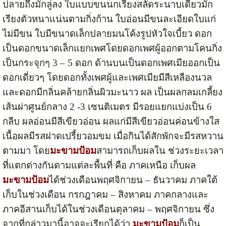
ปลายถึงมักลู่ลง ใบแบบขนนกเรียงสลัดระนาบเดียวมัก
เรียงตัวหนาแน่นตามกิ่งก้าน ใบอ่อนมีขนละเอียดใบแก่
ไม่มีขน ใบมีขนาดเล็กปลายมนโค้งรูปหัวใจเบี้ยว ดอก
เป็นดอกขนาดเล็กแยกเพศโดยดอกเพศผู้ออกตามโคนกิ่ง
เป็นกระจุกๆ 3 – 5 ดอก ด้านบนเป็นดอกเพศเมียออกเป็น
ดอกเดี่ยวๆ โดยดอกทั้งเพศผู้และเพศเมียมีสีเหลืองนวล
และดอกมีกลิ่นคล้ายกลิ่นผิวมะนาว ผล เป็นผลกลมเกลี้ยง
เส้นผ่าศูนย์กลาง 2 -3 เซนติเมตร มีรอยแยกแบ่งเป็น 6
กลีบ ผลอ่อนมีสีเขียวอ่อน ผลแก่มีสีเขียวอ่อนค่อนข้างใส
เนื้อผลมีรสฝาดเปรี้ยวอมขม เมื่อกินได้สักพักจะมีรสหวาน
ตามมา โดย
มะขามป้อม
สามารถเก็บผลใน ช่วงระยะเวลา
ที่แตกต่างกันตามแต่ละพื้นที่ คือ ภาคเหนือ เก็บผล
มะขามป้อม
ได้ช่วงเดือนพฤศจิกายน – ธันวาคม ภาคใต้
เก็บในช่วงเดือน กรกฎาคม – สิงหาคม ภาคกลางและ
ภาคอีสานเก็บได้ในช่วงเดือนตุลาคม – พฤศจิกายน ซึ่ง
จากที่กล่าวมานี้อาจจะเรียกได้ว่า
มะขามป้อม
ก็เป็น