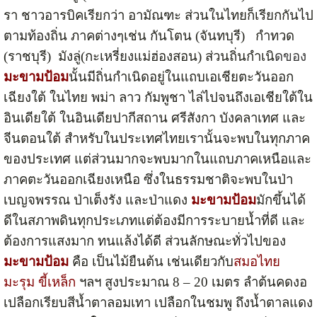
รา ชาวอารบิคเรียกว่า อามัณฑะ ส่วนในไทยก็เรียกกันไป
ตามท้องถิ่น ภาคต่างๆเช่น กันโตน (จันทบุรี) กำทวด
(ราชบุรี) มังลู่(กะเหรี่ยงแม่ฮ่องสอน) ส่วนถิ่นกำเนิ
ดของ
มะขามป้อม
นั้นมีถิ่นกำเนิดอยู่ในแถบเอเชียตะวันออก
เฉียงใต้ ในไทย พม่า ลาว กัมพูชา ไล่ไปจนถึงเอเชียใต้ใน
อินเดียใต้ ในอินเดียปากีสถาน ศรีสังกา บังคลาเทศ และ
จีนตอนใต้ สำหรับในประเทศไทยเรานั้นจะพบในทุกภาค
ของประเทศ แต่ส่วนมากจะพบมากในแถบภาคเหนือและ
ภาคตะวันออกเฉียงเหนือ ซึ่งในธรรมชาติจะพบในป่า
เบญจพรรณ ป่าเต็งรัง และป่าแดง
มะขามป้อม
มักขึ้นได้
ดีในสภาพดินทุกประเภทแต่ต้องมีการระบายน้ำที่ดี และ
ต้องการแสงมาก ทนแล้งได้ดี ส่วนลักษณะทั่วไปของ
มะขามป้อม
คือ เป็นไม้ยืนต้น เช่นเดียวกับ
สมอไทย
มะรุม
ขี้เหล็ก
ฯลฯ สูงประมาณ 8 – 20 เมตร ลำต้นคดงอ
เปลือกเรียบสีน้ำตาลอมเทา เปลือกในชมพู ถึงน้ำตาลแดง