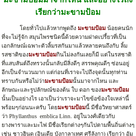
เรียกว่ามะขามป้อม
โดยทั่วไปแล้วหากพูดถึง
มะขามป้อม
น้อยคนนัก
ที่จะไม่รู้จัก สมุนไพรชนิดนี้ด้วยความฝาดเปรี้ยวที่เป็น
เอกลักษณ์เฉพาะตัวลิ้มรสกันมาแล้วหลายคนถึงกับ ลิ้ม
รสชาติของ
มะขามป้อม
กินไม่ลงกันเลยก็มี แต่ในรสชาติ
ที่แสบสันต์ถึงทรวงนั้นกลับมีสิ่งดีๆ สรรพคุณดีๆ ซ่อนอยู่
อีกเป็นจำนวนมาก แต่ก่อนที่เราจะไปถึงจุดนั้นทุกท่าน
ทราบกันหรือไม่ว่า
มะขามป้อม
นั้นมาจากไหน และ
ลักษณะและรูปลักษณ์ของต้น ใบ ดอก ของ
มะขามป้อม
นั้นเป็นอย่างไร เอาเป็นว่าเราจะมาไขข้อข้องใจเหล่านี้
พร้อมๆก่อนนะครับ โดย
มะขามป้อม
นี้ มีชื่อวิทยาศาสตร์
ว่า Phyllanthus emblica Linn. อยู่ในวงศ์เดียวกับ
ยางพาราและมะไฟ มีชื่อเรียกต่างๆกันไปตามพื้นถิ่นต่างๆ
เช่น ชาวฮินดู (อินเดีย บังกาลาเทศ ศรีลังกา) เรียกว่า อัม