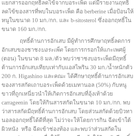
แยกสารออกฤทธิ์ลดไข้จากบอระเพ็ด แต่มีรายงานฤทธิ์
ลดไข้ของสารที่พบในบอระเพ็ด คือ berberine เมื่อป้อนให้
หนูในขนาด 10 มก./กก. และ b-sitosterol ซึ่งออกฤทธิ์ใน
ขนาด 160 มก./กก.
ฤทธิ์ต้านการอักเสบ มีผู้ทำการศึกษาฤทธิ์ลดการ
อักเสบของชาชง
บอระเพ็ด
โดยการกรอกให้แกะเพศผู้
(ตอน) ในขนาด 8 มล./ตัว พบว่าชาชงบอระเพ็ดมีฤทธิ์
ต้านการอักเสบเทียบเท่ากับแอสไพริน 30 มก./น้ำหนักตัว
200 ก. Higashino และคณะ ได้ศึกษาฤทธิ์ต้านการอักเสบ
ของสารสกัดเถาบอระเพ็ดด้วยเมทานอล (50%) กับหนู
ขาวที่ถูกเหนี่ยวนำให้เกิดการอักเสบที่อุ้งเท้าด้วย
carrageenin โดยให้กินสารสกัดในขนาด 10 มก./กก. พบ
ว่าสารสกัดมีฤทธิ์ต้านการอักเสบ โดยส่วนสกัดด้วยบิวทา
นอลออกฤทธิ์ได้ดีที่สุด ไม่ว่าจะให้โดยการกิน ฉีดเข้าใต้
ผิวหนัง หรือ ฉีดเข้าช่องท้อง และพบว่าส่วนสกัดใน