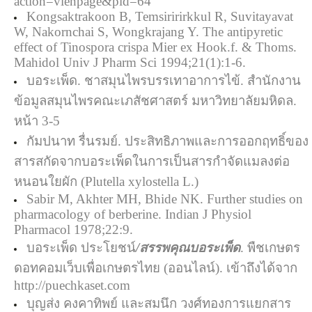
action=vienpage&pid=64
Kongsaktrakoon B, Temsiririrkkul R, Suvitayavat
W, Nakornchai S, Wongkrajang Y. The antipyretic
effect of Tinospora crispa Mier ex Hook.f. & Thoms.
Mahidol Univ J Pharm Sci 1994;21(1):1-6.
บอระเพ็ด. ชาสมุนไพรบรรเทาอาการไข้. สำนักงาน
ข้อมูลสมุนไพรคณะเภสัชศาสตร์ มหาวิทยาลัยมหิดล.
หน้า 3-5
กัมปนาท รื่นรมย์. ประสิทธิภาพและการออกฤทธิ์ของ
สารสกัดจากบอระเพ็ดในการเป็นสารกำจัดแมลงต่อ
หนอนใยผัก (Plutella xylostella L.)
Sabir M, Akhter MH, Bhide NK. Further studies on
pharmacology of berberine. Indian J Physiol
Pharmacol 1978;22:9.
บอระเพ็ด ประโยชน์
/
สรรพคุณบอระเพ็ด
. พืชเกษตร
ดอทคอมเว็บเพื่อเกษตรไทย (ออนไลน์). เข้าถึงได้จาก
http://puechkaset.com
บุญส่ง คงคาทิพย์ และสมนึก วงศ์ทองการแยกสาร