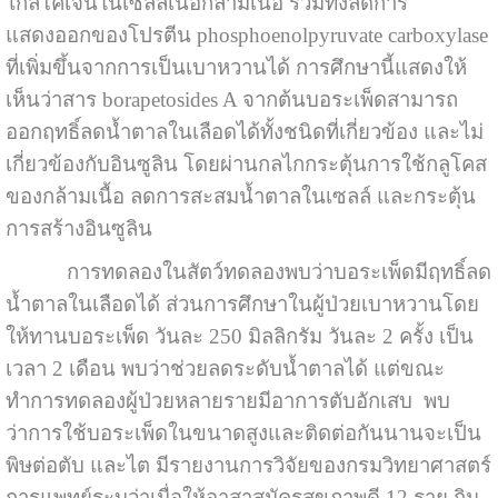
ไกลโคเจนในเซลล์เนื้อกล้ามเนื้อ รวมทั้งลดการ
แสดงออกของโปรตีน phosphoenolpyruvate carboxylase
ที่เพิ่มขึ้นจากการเป็นเบาหวานได้ การศึกษานี้แสดงให้
เห็นว่าสาร borapetosides A จากต้นบอระเพ็ดสามารถ
ออกฤทธิ์ลดน้ำตาลในเลือดได้ทั้งชนิดที่เกี่ยวข้อง และไม่
เกี่ยวข้องกับอินซูลิน โดยผ่านกลไกกระตุ้นการใช้กลูโคส
ของกล้ามเนื้อ ลดการสะสมน้ำตาลในเซลล์ และกระตุ้น
การสร้างอินซูลิน
การทดลองในสัตว์ทดลองพบว่าบอระเพ็ดมีฤทธิ์ลด
น้ำตาลในเลือดได้ ส่วนการศึกษาในผู้ป่วยเบาหวานโดย
ให้ทานบอระเพ็ด วันละ 250 มิลลิกรัม วันละ 2 ครั้ง เป็น
เวลา 2 เดือน พบว่าช่วยลดระดับน้ำตาลได้ แต่ขณะ
ทำการทดลองผู้ป่วยหลายรายมีอาการตับอักเสบ พบ
ว่าการใช้บอระเพ็ดในขนาดสูงและติดต่อกันนานจะเป็น
พิษต่อตับ และไต มีรายงานการวิจัยของกรมวิทยาศาสตร์
การแพทย์ระบุว่าเมื่อให้อาสาสมัครสุขภาพดี 12 ราย กิน