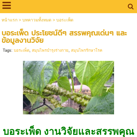
หน้าแรก
>
บทคาวมทั้งหมด
>
บอระเพ็ด
บอระเพ็ด ประโยชน์ดีๆ สรรพคุณเด่นๆ และ
ข้อมูลงานวิจัย
Tags:
บอระเพ็ด
,
สมุนไพรบำรุงร่างกาย
,
สมุนไพรรักษาโรค
บอระเพ็ด งานวิจัยและสรรพคุณ